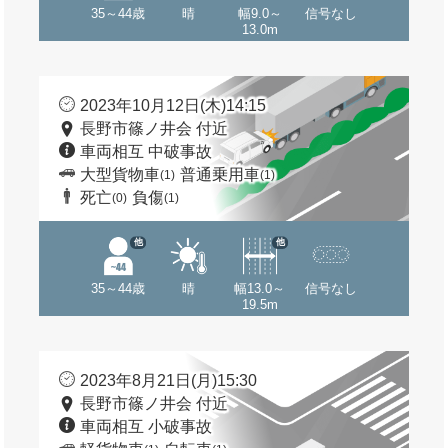
35～44歳
晴
幅9.0～
信号なし
13.0m
2023年10月12日(木)14:15
長野市篠ノ井会 付近
車両相互 中破事故
大型貨物車
普通乗用車
(1)
(1)
死亡
負傷
(0)
(1)
他
他
35～44歳
晴
幅13.0～
信号なし
19.5m
2023年8月21日(月)15:30
長野市篠ノ井会 付近
車両相互 小破事故