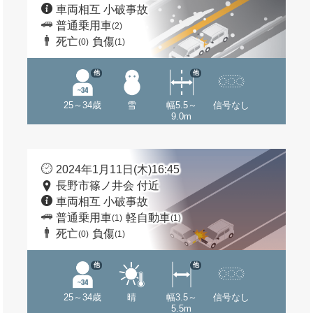
車両相互 小破事故
普通乗用車
(2)
死亡
負傷
(0)
(1)
他
他
25～34歳
雪
幅5.5～
信号なし
9.0m
2024年1月11日(木)16:45
長野市篠ノ井会 付近
車両相互 小破事故
普通乗用車
軽自動車
(1)
(1)
死亡
負傷
(0)
(1)
他
他
25～34歳
晴
幅3.5～
信号なし
5.5m