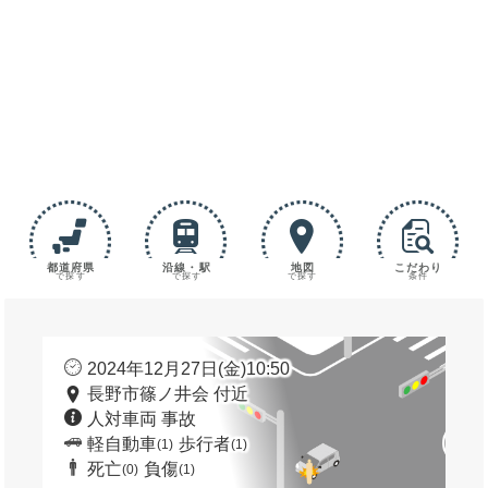
都道府県
沿線・駅
地図
こだわり
で探す
で探す
で探す
条件
2024年12月27日(金)10:50
長野市篠ノ井会 付近
人対車両 事故
軽自動車
歩行者
(1)
(1)
死亡
負傷
(0)
(1)