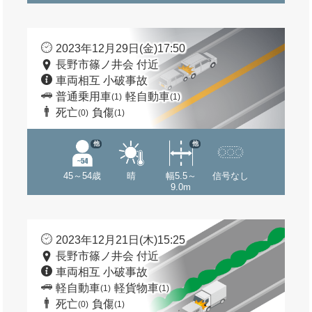
2023年12月29日(金)17:50
長野市篠ノ井会 付近
車両相互 小破事故
普通乗用車
軽自動車
(1)
(1)
死亡
負傷
(0)
(1)
他
他
45～54歳
晴
幅5.5～
信号なし
9.0m
2023年12月21日(木)15:25
長野市篠ノ井会 付近
車両相互 小破事故
軽自動車
軽貨物車
(1)
(1)
死亡
負傷
(0)
(1)