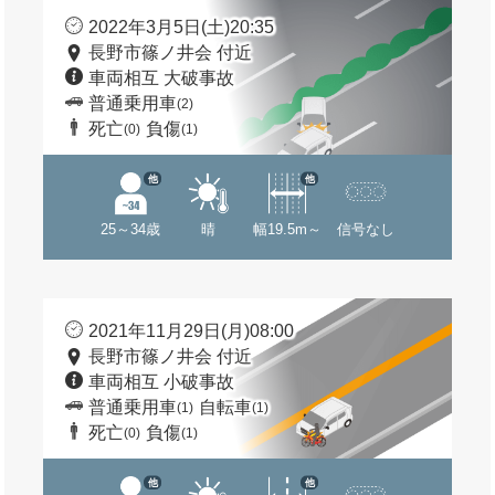
2022年3月5日(土)20:35
長野市篠ノ井会 付近
車両相互 大破事故
普通乗用車
(2)
死亡
負傷
(0)
(1)
他
他
25～34歳
晴
幅19.5m～
信号なし
2021年11月29日(月)08:00
長野市篠ノ井会 付近
車両相互 小破事故
普通乗用車
自転車
(1)
(1)
死亡
負傷
(0)
(1)
他
他