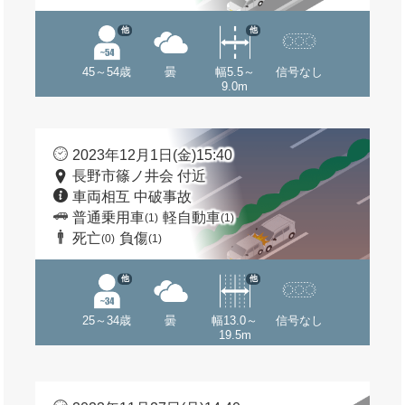
他
他
45～54歳
曇
幅5.5～
信号なし
9.0m
2023年12月1日(金)15:40
長野市篠ノ井会 付近
車両相互 中破事故
普通乗用車
軽自動車
(1)
(1)
死亡
負傷
(0)
(1)
他
他
25～34歳
曇
幅13.0～
信号なし
19.5m