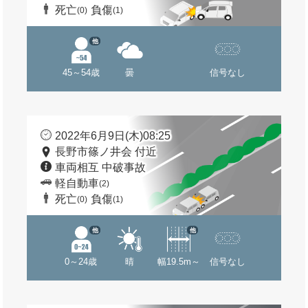
死亡
負傷
(0)
(1)
他
45～54歳
曇
信号なし
2022年6月9日(木)08:25
長野市篠ノ井会 付近
車両相互 中破事故
軽自動車
(2)
死亡
負傷
(0)
(1)
他
他
0～24歳
晴
幅19.5m～
信号なし