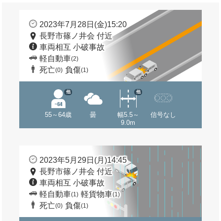
2023年7月28日(金)15:20
長野市篠ノ井会 付近
車両相互 小破事故
軽自動車
(2)
死亡
負傷
(0)
(1)
他
他
55～64歳
曇
幅5.5～
信号なし
9.0m
2023年5月29日(月)14:45
長野市篠ノ井会 付近
車両相互 小破事故
軽自動車
軽貨物車
(1)
(1)
死亡
負傷
(0)
(1)