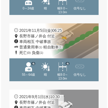
0～24歳
晴
幅9.0～
信号なし
13.0m
2021年11月5日(金)06:25
長野市篠ノ井会 付近
車両相互 中破事故
普通乗用車
軽自動車
(1)
(1)
死亡
負傷
(0)
(1)
他
他
55～64歳
晴
幅9.0～
信号なし
13.0m
2021年9月1日(水)10:30
長野市篠ノ井会 付近
車両相互 中破事故