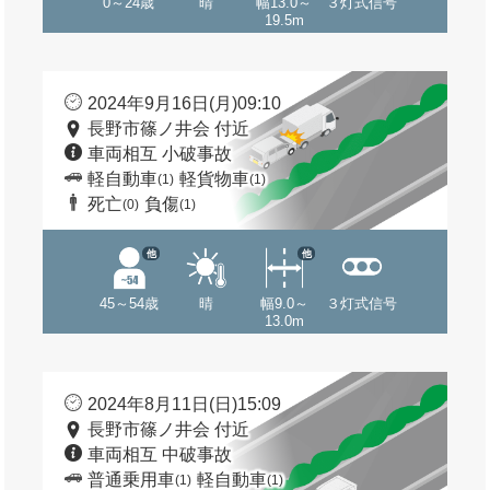
0～24歳
晴
幅13.0～
３灯式信号
19.5m
2024年9月16日(月)09:10
長野市篠ノ井会 付近
車両相互 小破事故
軽自動車
軽貨物車
(1)
(1)
死亡
負傷
(0)
(1)
他
他
45～54歳
晴
幅9.0～
３灯式信号
13.0m
2024年8月11日(日)15:09
長野市篠ノ井会 付近
車両相互 中破事故
普通乗用車
軽自動車
(1)
(1)