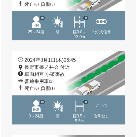
死亡
負傷
(0)
(3)
他
他
25～34歳
晴
幅9.0～
３灯式信号
13.0m
2024年8月1日(木)06:45
長野市篠ノ井会 付近
車両相互 小破事故
普通乗用車
(2)
死亡
負傷
(0)
(1)
他
他
0～24歳
晴
幅3.5～
信号なし
5.5m