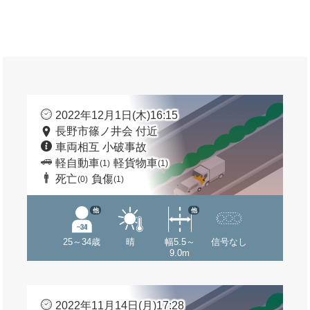
2022年12月1日(木)16:15
長野市篠ノ井会 付近
車両相互 小破事故
軽自動車
軽貨物車
(1)
(1)
死亡
負傷
(0)
(1)
他
他
25～34歳
晴
幅5.5～
信号なし
9.0m
2022年11月14日(月)17:28