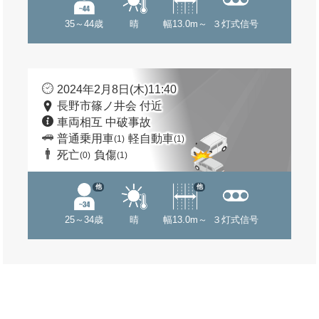
35～44歳
晴
幅13.0m～
３灯式信号
2024年2月8日(木)11:40
長野市篠ノ井会 付近
車両相互 中破事故
普通乗用車
軽自動車
(1)
(1)
死亡
負傷
(0)
(1)
他
他
25～34歳
晴
幅13.0m～
３灯式信号