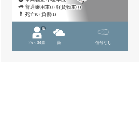
普通乗用車
軽貨物車
(1)
(1)
死亡
負傷
(0)
(1)
他
25～34歳
曇
信号なし