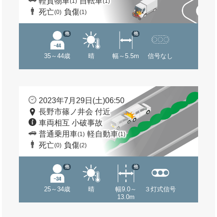
軽貨物車
自転車
(1)
(1)
死亡
負傷
(0)
(1)
他
他
35～44歳
晴
幅～5.5m
信号なし
2023年7月29日(土)06:50
長野市篠ノ井会 付近
車両相互 小破事故
普通乗用車
軽自動車
(1)
(1)
死亡
負傷
(0)
(2)
他
他
25～34歳
晴
幅9.0～
３灯式信号
13.0m