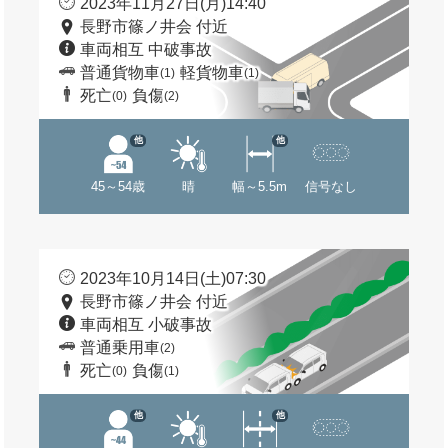
2023年11月27日(月)14:40
長野市篠ノ井会 付近
車両相互 中破事故
普通貨物車
軽貨物車
(1)
(1)
死亡
負傷
(0)
(2)
他
他
45～54歳
晴
幅～5.5m
信号なし
2023年10月14日(土)07:30
長野市篠ノ井会 付近
車両相互 小破事故
普通乗用車
(2)
死亡
負傷
(0)
(1)
他
他