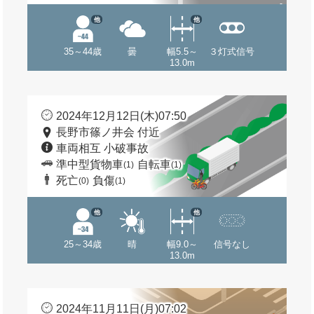
他
他
35～44歳
曇
幅5.5～
３灯式信号
13.0m
2024年12月12日(木)07:50
長野市篠ノ井会 付近
車両相互 小破事故
準中型貨物車
自転車
(1)
(1)
死亡
負傷
(0)
(1)
他
他
25～34歳
晴
幅9.0～
信号なし
13.0m
2024年11月11日(月)07:02