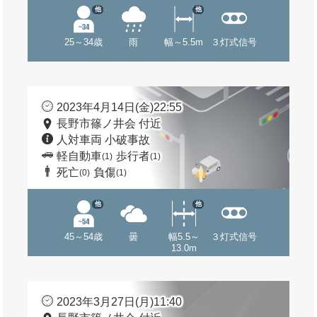
他
他
25～34歳
雨
幅～5.5m
３灯式信号
2023年4月14日(金)22:55
長野市篠ノ井会 付近
人対車両 小破事故
軽自動車
歩行者
(1)
(1)
死亡
負傷
(0)
(1)
他
他
45～54歳
曇
幅5.5～
３灯式信号
13.0m
2023年3月27日(月)11:40