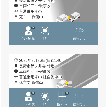
長野市篠ノ井会 付近
車両相互 中破事故
普通乗用車
(2)
死亡
負傷
(0)
(1)
他
45～54歳
晴
信号なし
2023年2月26日(日)11:40
長野市篠ノ井会 付近
車両相互 小破事故
普通乗用車
軽自動車
(1)
(1)
死亡
負傷
(0)
(1)
他
他
35～44歳
晴
幅5.5～
信号なし