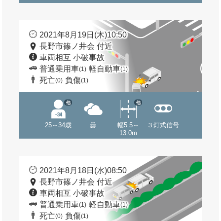
2021年8月19日(木)10:50
長野市篠ノ井会 付近
車両相互 小破事故
普通乗用車
軽自動車
(1)
(1)
死亡
負傷
(0)
(1)
他
他
25～34歳
曇
幅5.5～
３灯式信号
13.0m
2021年8月18日(水)08:50
長野市篠ノ井会 付近
車両相互 小破事故
普通乗用車
軽自動車
(1)
(1)
死亡
負傷
(0)
(1)