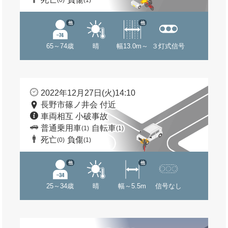
(0)
(1)
他
他
65～74歳
晴
幅13.0m～
３灯式信号
2022年12月27日(火)14:10
長野市篠ノ井会 付近
車両相互 小破事故
普通乗用車
自転車
(1)
(1)
死亡
負傷
(0)
(1)
他
他
25～34歳
晴
幅～5.5m
信号なし