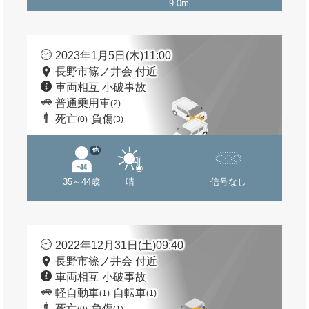
9.0m
2023年1月5日(木)11:00
長野市篠ノ井会 付近
車両相互 小破事故
普通乗用車
(2)
死亡
負傷
(0)
(3)
他
35～44歳
晴
信号なし
2022年12月31日(土)09:40
長野市篠ノ井会 付近
車両相互 小破事故
軽自動車
自転車
(1)
(1)
死亡
負傷