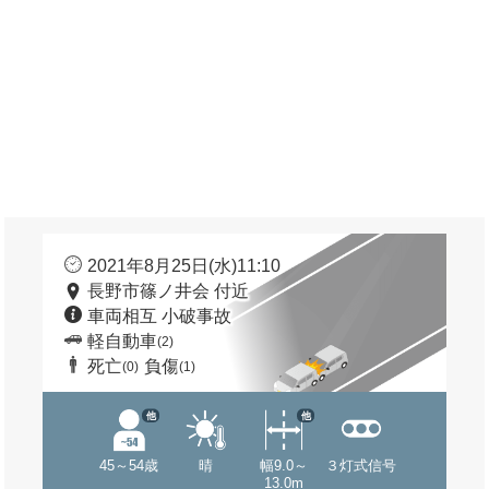
2021年8月25日(水)11:10
長野市篠ノ井会 付近
車両相互 小破事故
軽自動車
(2)
死亡
負傷
(0)
(1)
他
他
45～54歳
晴
幅9.0～
３灯式信号
13.0m