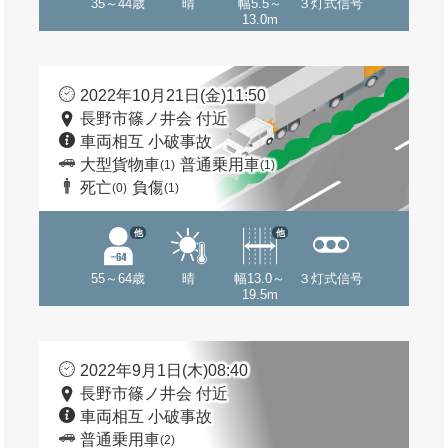
35～44歳
晴
幅5.5～
３灯式信号
13.0m
2022年10月21日(金)11:50
長野市篠ノ井会 付近
車両相互 小破事故
大型貨物車
普通乗用車
(1)
(1)
死亡
負傷
(0)
(1)
他
他
55～64歳
晴
幅13.0～
３灯式信号
19.5m
2022年9月1日(木)08:40
長野市篠ノ井会 付近
車両相互 小破事故
普通乗用車
(2)