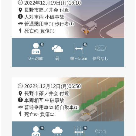
2022年12月19日(月)16:10
長野市篠ノ井会 付近
人対車両 小破事故
普通乗用車
歩行者
(1)
(1)
死亡
負傷
(0)
(1)
他
他
0～24歳
曇
幅～5.5m
信号なし
2022年12月12日(月)06:50
長野市篠ノ井会 付近
車両相互 中破事故
普通乗用車
軽自動車
(2)
(1)
死亡
負傷
(0)
(1)
他
他