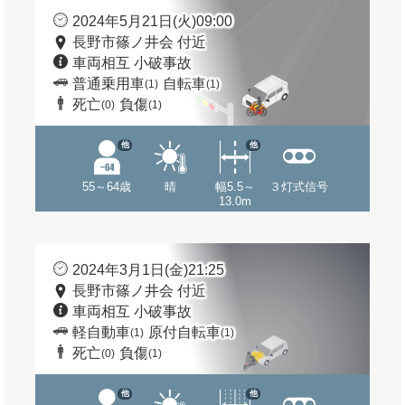
2024年5月21日(火)09:00
長野市篠ノ井会 付近
車両相互 小破事故
普通乗用車
自転車
(1)
(1)
死亡
負傷
(0)
(1)
他
他
55～64歳
晴
幅5.5～
３灯式信号
13.0m
2024年3月1日(金)21:25
長野市篠ノ井会 付近
車両相互 小破事故
軽自動車
原付自転車
(1)
(1)
死亡
負傷
(0)
(1)
他
他