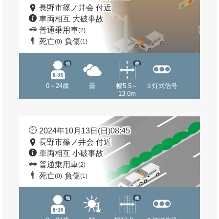
長野市篠ノ井会 付近
車両相互 大破事故
普通乗用車
(2)
死亡
負傷
(0)
(1)
他
他
0～24歳
曇
幅5.5～
３灯式信号
13.0m
2024年10月13日(日)08:45
長野市篠ノ井会 付近
車両相互 小破事故
普通乗用車
(2)
死亡
負傷
(0)
(1)
他
他