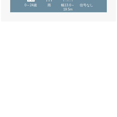
0～24歳
雨
幅13.0～
信号なし
19.5m