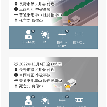
長野市篠ノ井会 付近
車両相互 中破事故
普通乗用車
軽貨物車
(1)
(1)
死亡
負傷
(0)
(1)
他
他
55～64歳
晴
幅9.0～
信号なし
13.0m
2022年11月4日(金)09:25
長野市篠ノ井会 付近
車両相互 小破事故
普通乗用車
軽自動車
(1)
(1)
死亡
負傷
(0)
(1)
他
他