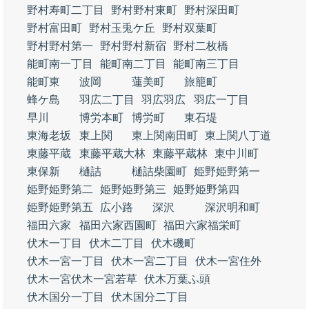
野村寿町二丁目
野村野村東町
野村深田町
野村富田町
野村玉兎ケ丘
野村双葉町
野村野村第一
野村野村新宿
野村二枚橋
能町南一丁目
能町南二丁目
能町南三丁目
能町東
波岡
蓮美町
旅籠町
蜂ケ島
羽広二丁目
羽広羽広
羽広一丁目
早川
博労本町
博労町
東石堤
東海老坂
東上関
東上関南田町
東上関八丁道
東藤平蔵
東藤平蔵大林
東藤平蔵林
東中川町
東保新
樋詰
樋詰柴園町
姫野姫野第一
姫野姫野第二
姫野姫野第三
姫野姫野第四
姫野姫野第五
広小路
深沢
深沢明和町
福田六家
福田六家西園町
福田六家福栄町
伏木一丁目
伏木二丁目
伏木磯町
伏木一宮一丁目
伏木一宮二丁目
伏木一宮住外
伏木一宮伏木一宮若草
伏木万葉ふ頭
伏木国分一丁目
伏木国分二丁目