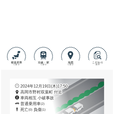
都道府県
沿線・駅
地図
こだわり
で探す
で探す
で探す
条件
2024年12月19日(木)17:50
高岡市野村双葉町 付近
車両相互 小破事故
普通乗用車
(2)
死亡
負傷
(0)
(1)