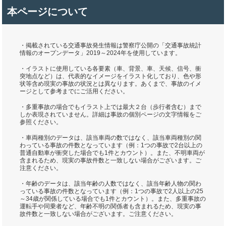
本ページについて
・掲載されている交通事故発生情報は警察庁公開の「交通事故統計
情報のオープンデータ」2019～2024年を使用しています。
・イラストに使用している各要素（車、背景、車、天候、信号、衝
突地点など）は、代表的なイメージをイラスト化しており、色や形
状等含め現実の事故の状況とは異なります。あくまで、事故のイメ
ージとして参考までにご活用ください。
・多重事故の場合でもイラスト上では最大２台（歩行者含む）まで
しか表現されていません。詳細は事故の個別ページの文字情報をご
参照ください。
・車両種別のデータは、該当車両の数ではなく、該当車両種別の関
わっている事故の件数となっています（例：1つの事故で2台以上の
普通自動車が衝突した場合でも1件とカウント）。また、不明車両が
含まれるため、現実の事故件数と一致しない場合がございます。ご
注意ください。
・年齢のデータは、該当年齢の人数ではなく、該当年齢人物の関わ
っている事故の件数となっています（例：1つの事故で2人以上の25
～34歳が関係している場合でも1件とカウント）。また、多重事故の
運転手や同乗者など、年齢不明の関係者も含まれるため、現実の事
故件数と一致しない場合がございます。ご注意ください。