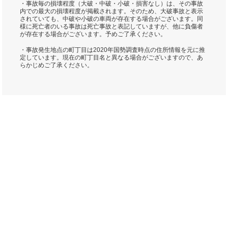
・事故毎の損壊程度（大破・中破・小破・損害なし）は、その事故
内での最大の損壊程度が掲載されます。そのため、大破事故と表示
されていても、中破や小破の車両が存在する場合がございます。同
様に死亡者のいる事故は死亡事故と表記していますが、他に負傷者
が存在する場合がございます。予めご了承ください。
・事故発生地点の町丁目は2020年国勢調査時点の住所情報を元に推
定しています。現在の町丁目名と異なる場合がございますので、あ
らかじめご了承ください。