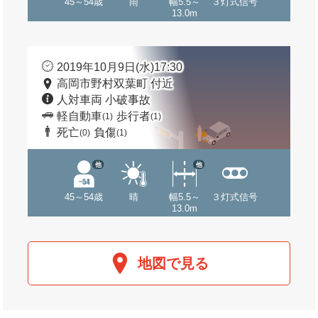
45～54歳
雨
幅5.5～
３灯式信号
13.0m
2019年10月9日(水)17:30
高岡市野村双葉町 付近
人対車両 小破事故
軽自動車
歩行者
(1)
(1)
死亡
負傷
(0)
(1)
他
他
45～54歳
晴
幅5.5～
３灯式信号
13.0m
地図で見る