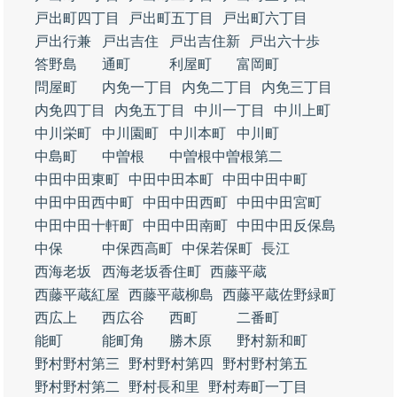
戸出町四丁目
戸出町五丁目
戸出町六丁目
戸出行兼
戸出吉住
戸出吉住新
戸出六十歩
答野島
通町
利屋町
富岡町
問屋町
内免一丁目
内免二丁目
内免三丁目
内免四丁目
内免五丁目
中川一丁目
中川上町
中川栄町
中川園町
中川本町
中川町
中島町
中曽根
中曽根中曽根第二
中田中田東町
中田中田本町
中田中田中町
中田中田西中町
中田中田西町
中田中田宮町
中田中田十軒町
中田中田南町
中田中田反保島
中保
中保西高町
中保若保町
長江
西海老坂
西海老坂香住町
西藤平蔵
西藤平蔵紅屋
西藤平蔵柳島
西藤平蔵佐野緑町
西広上
西広谷
西町
二番町
能町
能町角
勝木原
野村新和町
野村野村第三
野村野村第四
野村野村第五
野村野村第二
野村長和里
野村寿町一丁目