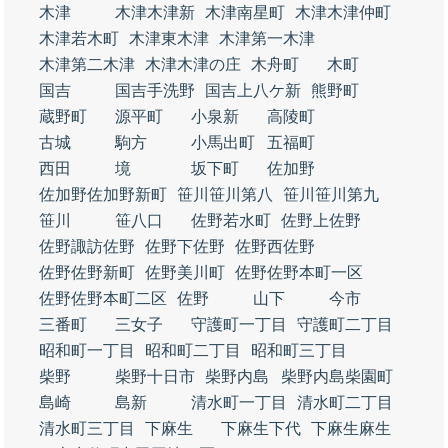
木津
木津木津新
木津南星町
木津木津仲町
木津若木町
木津東木津
木津第一木津
木津第二木津
木津木津の庄
木舟町
木町
国吉
国吉手洗野
国吉上八ケ新
熊野町
蔵野町
源平町
小泉新
高陵町
古城
駒方
小馬出町
五福町
西田
境
坂下町
佐加野
佐加野佐加野新町
笹川笹川第八
笹川笹川第九
笹川
笹八口
佐野若水町
佐野上佐野
佐野諏訪佐野
佐野下佐野
佐野西佐野
佐野佐野新町
佐野美川町
佐野佐野本町一区
佐野佐野本町二区
佐野
山下
今市
三番町
三女子
守護町一丁目
守護町二丁目
昭和町一丁目
昭和町二丁目
昭和町三丁目
柴野
柴野十日市
柴野内島
柴野内島柴園町
島崎
島新
清水町一丁目
清水町二丁目
清水町三丁目
下麻生
下麻生下代
下麻生麻生