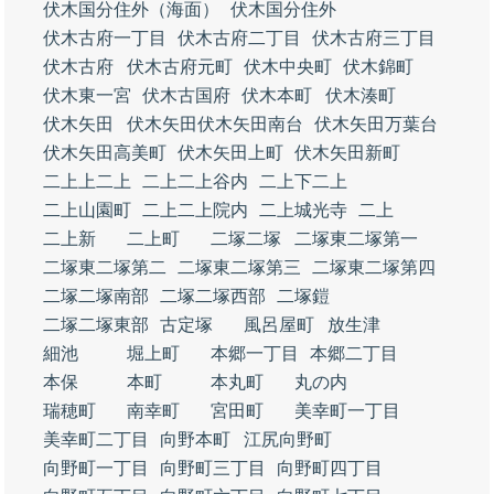
伏木国分住外（海面）
伏木国分住外
伏木古府一丁目
伏木古府二丁目
伏木古府三丁目
伏木古府
伏木古府元町
伏木中央町
伏木錦町
伏木東一宮
伏木古国府
伏木本町
伏木湊町
伏木矢田
伏木矢田伏木矢田南台
伏木矢田万葉台
伏木矢田高美町
伏木矢田上町
伏木矢田新町
二上上二上
二上二上谷内
二上下二上
二上山園町
二上二上院内
二上城光寺
二上
二上新
二上町
二塚二塚
二塚東二塚第一
二塚東二塚第二
二塚東二塚第三
二塚東二塚第四
二塚二塚南部
二塚二塚西部
二塚鎧
二塚二塚東部
古定塚
風呂屋町
放生津
細池
堀上町
本郷一丁目
本郷二丁目
本保
本町
本丸町
丸の内
瑞穂町
南幸町
宮田町
美幸町一丁目
美幸町二丁目
向野本町
江尻向野町
向野町一丁目
向野町三丁目
向野町四丁目