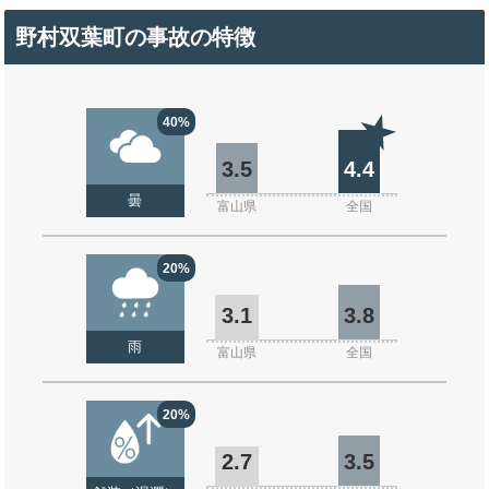
野村双葉町の事故の特徴
40%
3.5
4.4
曇
富山県
全国
20%
3.1
3.8
雨
富山県
全国
20%
2.7
3.5