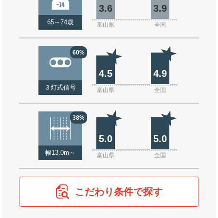
3.6
3.9
65～74歳
富山県
全国
60%
4.5
4.9
３灯式信号
富山県
全国
38%
5.0
5.0
幅13.0m～
富山県
全国
こだわり条件で探す