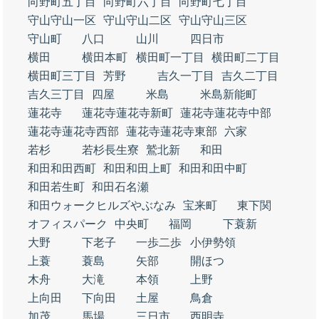
向野町五丁目
向野町六丁目
向野町七丁目
守山守山一区
守山守山二区
守山守山三区
守山町
八口
山川
四日市
横田
横田本町
横田町一丁目
横田町二丁目
横田町三丁目
芳野
吉久一丁目
吉久二丁目
吉久三丁目
四屋
米島
米島新能町
蓮花寺
蓮花寺蓮花寺新町
蓮花寺蓮花寺中部
蓮花寺蓮花寺西部
蓮花寺蓮花寺東部
六家
若杉
若杉長生寮
鷲北新
和田
和田和田西町
和田和田上町
和田和田中町
和田若生町
和田石名瀬
和田ウォークヒルズやぶなみ
宝来町
東下関
オフィスパーク
中央町
福岡
下蓑新
大野
下老子
一歩二歩
小伊勢領
上蓑
蓑島
矢部
開ほつ
木舟
大滝
本領
上野
上向田
下向田
土屋
鳥倉
加茂
馬場
三日市
西明寺