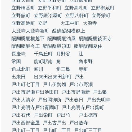
立野天目町
立野立野寺町
立野御宝町
立野橋番町
立野平和町
立野高札町
立野御蔵町
立野舘町
立野鍛冶屋町
立野八軒町
立野栄町
立野高池町
立野
大工中町
大源寺
大源寺大源寺新町
醍醐醍醐横越上
醍醐醍醐横越下
醍醐醍醐油屋
醍醐醍醐後正寺
醍醐醍醐今庄
醍醐醍醐須田
醍醐醍醐夏住
長慶寺
千鳥丘町
月野谷
辻
常国
能町駅南
角
角東野
角城北町
頭川
角三島
寺町
出来田
出来田出来田新町
戸出
戸出町七丁目
戸出伊勢領
戸出市野瀬
戸出市野瀬戸出池田町
戸出市野瀬新
戸出狼
戸出大清水
戸出岡御所
戸出春日
戸出光明寺
戸出光明寺戸出青園町
戸出光明寺戸出葵町
戸出石代
戸出栄町
戸出竹
戸出徳市
戸出西部金屋
戸出古戸出
戸出放寺
戸出町一丁目
戸出町二丁目
戸出町三丁目