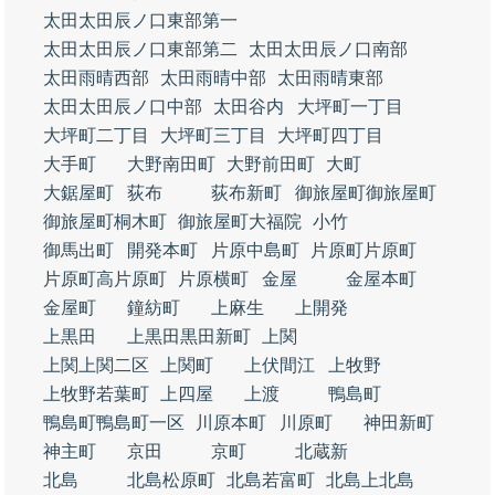
太田太田辰ノ口東部第一
太田太田辰ノ口東部第二
太田太田辰ノ口南部
太田雨晴西部
太田雨晴中部
太田雨晴東部
太田太田辰ノ口中部
太田谷内
大坪町一丁目
大坪町二丁目
大坪町三丁目
大坪町四丁目
大手町
大野南田町
大野前田町
大町
大鋸屋町
荻布
荻布新町
御旅屋町御旅屋町
御旅屋町桐木町
御旅屋町大福院
小竹
御馬出町
開発本町
片原中島町
片原町片原町
片原町高片原町
片原横町
金屋
金屋本町
金屋町
鐘紡町
上麻生
上開発
上黒田
上黒田黒田新町
上関
上関上関二区
上関町
上伏間江
上牧野
上牧野若葉町
上四屋
上渡
鴨島町
鴨島町鴨島町一区
川原本町
川原町
神田新町
神主町
京田
京町
北蔵新
北島
北島松原町
北島若富町
北島上北島