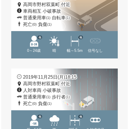
高岡市野村双葉町 付近
車両相互 小破事故
普通乗用車
自転車
(1)
(1)
死亡
負傷
(0)
(1)
他
他
0～24歳
晴
幅～5.5m
信号なし
2019年11月25日(月)18:15
高岡市野村双葉町 付近
人対車両 小破事故
普通乗用車
歩行者
(1)
(1)
死亡
負傷
(0)
(1)
他
他