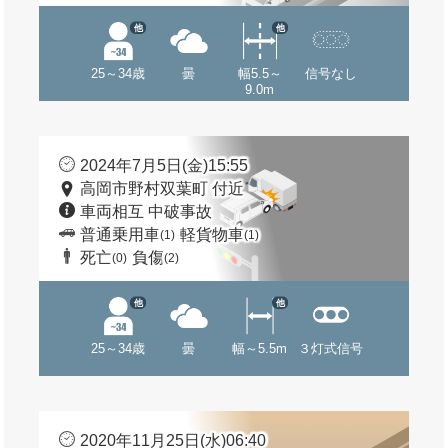
他
他
25～34歳
曇
幅5.5～
信号なし
9.0m
2024年7月5日(金)15:55
高岡市野村双葉町 付近
車両相互 中破事故
普通乗用車
軽貨物車
(1)
(1)
死亡
負傷
(0)
(2)
他
他
25～34歳
曇
幅～5.5m
３灯式信号
2020年11月25日(水)06:40