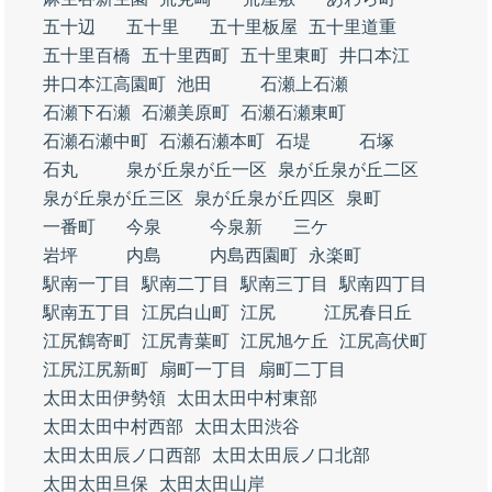
五十辺
五十里
五十里板屋
五十里道重
五十里百橋
五十里西町
五十里東町
井口本江
井口本江高園町
池田
石瀬上石瀬
石瀬下石瀬
石瀬美原町
石瀬石瀬東町
石瀬石瀬中町
石瀬石瀬本町
石堤
石塚
石丸
泉が丘泉が丘一区
泉が丘泉が丘二区
泉が丘泉が丘三区
泉が丘泉が丘四区
泉町
一番町
今泉
今泉新
三ケ
岩坪
内島
内島西園町
永楽町
駅南一丁目
駅南二丁目
駅南三丁目
駅南四丁目
駅南五丁目
江尻白山町
江尻
江尻春日丘
江尻鶴寄町
江尻青葉町
江尻旭ケ丘
江尻高伏町
江尻江尻新町
扇町一丁目
扇町二丁目
太田太田伊勢領
太田太田中村東部
太田太田中村西部
太田太田渋谷
太田太田辰ノ口西部
太田太田辰ノ口北部
太田太田旦保
太田太田山岸