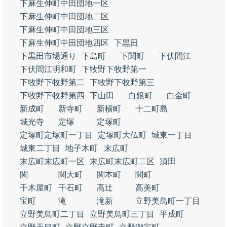
下麻生伸町中田団地一区
下麻生伸町中田団地二区
下麻生伸町中田団地三区
下麻生伸町中田団地四区
下黒田
下黒田市場通り
下島町
下関町
下伏間江
下伏間江明和町
下牧野下牧野第一
下牧野下牧野第二
下牧野下牧野第三
下牧野下牧野第四
下山田
白銀町
白金町
新成町
新寺町
新横町
十二町島
城光寺
定塚
定塚町
定塚町定塚町一丁目
定塚町大仏町
城東一丁目
城東二丁目
地子木町
末広町
末広町末広町一区
末広町末広町二区
須田
関
関大町
関本町
関町
千木屋町
千石町
高辻
高美町
宝町
滝
滝新
立野美鳥町一丁目
立野美鳥町二丁目
立野美鳥町三丁目
平成町