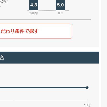
未満 :
4.8
5.0
%
富山県
全国
こだわり条件で探す
合