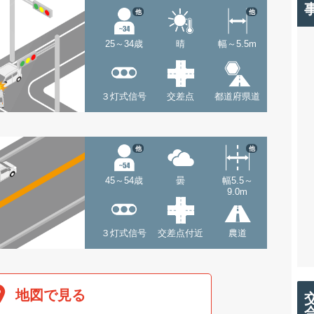
他
他
25～34歳
晴
幅～5.5m
３灯式信号
交差点
都道府県道
他
他
45～54歳
曇
幅5.5～
9.0m
３灯式信号
交差点付近
農道
地図で見る