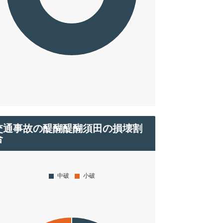
交通事故の醍醐醍醐須田の損壊割
合