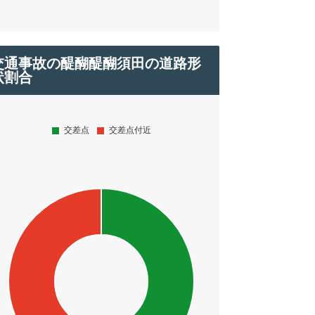
交通事故の醍醐醍醐須田の道路形
状割合