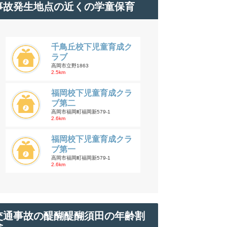
事故発生地点の近くの学童保育
千鳥丘校下児童育成ク
ラブ
高岡市立野1863
2.5km
福岡校下児童育成クラ
ブ第二
高岡市福岡町福岡新579-1
2.6km
福岡校下児童育成クラ
ブ第一
高岡市福岡町福岡新579-1
2.6km
交通事故の醍醐醍醐須田の年齢割
合