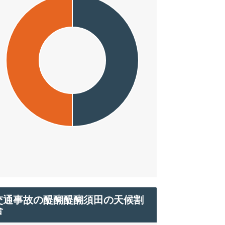
交通事故の醍醐醍醐須田の天候割
合