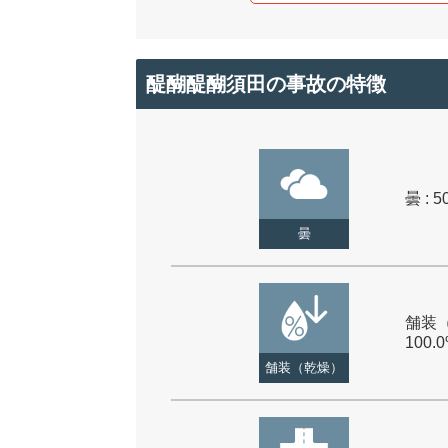
醍醐醍醐須田の事故の特徴
曇 : 5
曇
舗装（
100.
舗装（乾燥）