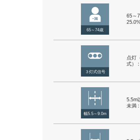
65～7
25.0
65～74歳
点灯
式） :
３灯式信号
5.5m
未満 :
幅5.5～9.0m