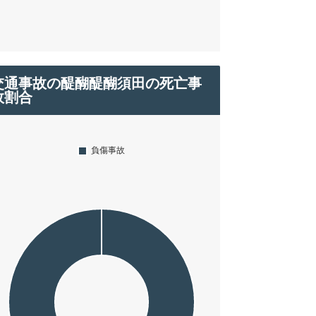
交通事故の醍醐醍醐須田の死亡事
故割合