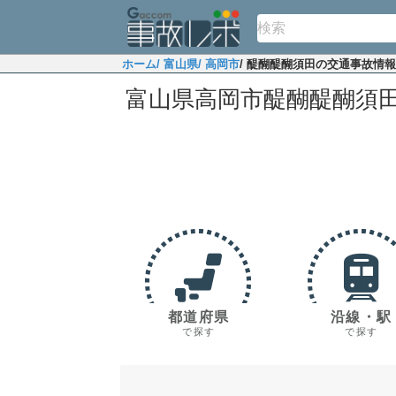
ホーム
/ 富山県
/ 高岡市
/ 醍醐醍醐須田の交通事故情報
富山県高岡市醍醐醍醐須
都道府県
沿線・駅
で探す
で探す