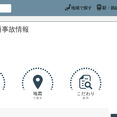
地域で探す
駅・路
通事故情報
地図
こだわり
で探す
条件