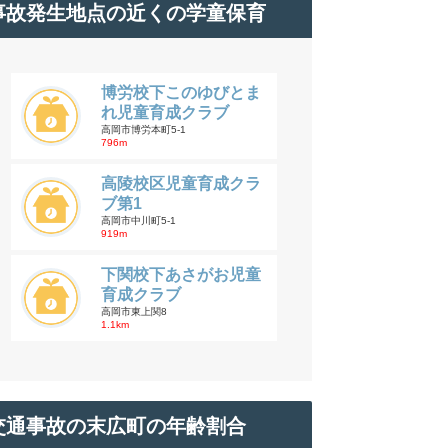
事故発生地点の近くの学童保育
博労校下このゆびとま
れ児童育成クラブ
高岡市博労本町5-1
796m
高陵校区児童育成クラ
ブ第1
高岡市中川町5-1
919m
下関校下あさがお児童
育成クラブ
高岡市東上関8
1.1km
交通事故の末広町の年齢割合