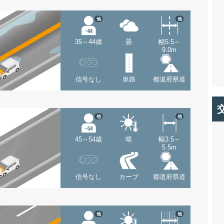
他
他
35～44歳
曇
幅5.5～
9.0m
信号なし
単路
都道府県道
他
他
45～54歳
晴
幅3.5～
5.5m
信号なし
カーブ
都道府県道
他
他