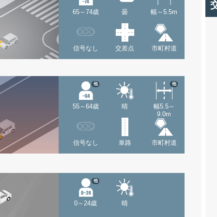
65～74歳
曇
幅～5.5m
信号なし
交差点
市町村道
他
他
55～64歳
晴
幅5.5～
9.0m
信号なし
単路
市町村道
他
0～24歳
晴