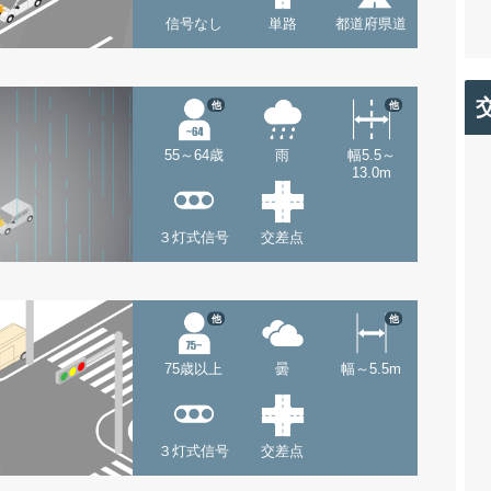
信号なし
単路
都道府県道
他
他
55～64歳
雨
幅5.5～
13.0m
３灯式信号
交差点
他
他
75歳以上
曇
幅～5.5m
３灯式信号
交差点