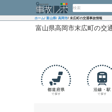
ホーム
/ 富山県
/ 高岡市
/ 末広町の交通事故情報
富山県高岡市末広町の交
都道府県
沿線・駅
で探す
で探す