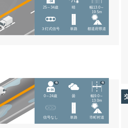
25～34歳
晴
幅13.0～
19.5m
３灯式信号
単路
都道府県道
他
他
0～24歳
曇
幅9.0～
13.0m
信号なし
単路
市町村道