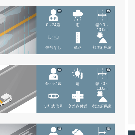
他
他
0～24歳
雨
幅9.0～
13.0m
信号なし
単路
都道府県道
他
他
45～54歳
晴
幅9.0～
13.0m
３灯式信号
交差点付近
都道府県道
他
他