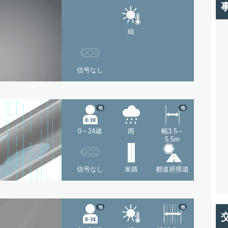
晴
信号なし
他
他
0～24歳
雨
幅3.5～
5.5m
信号なし
単路
都道府県道
他
他