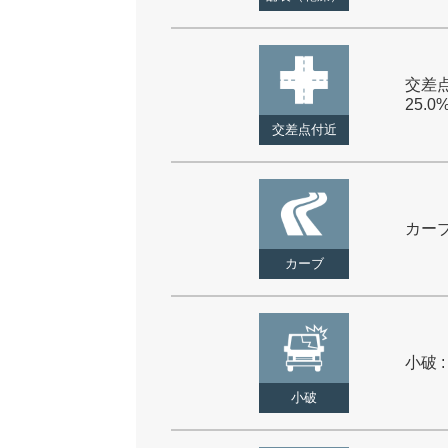
交差点
25.0
交差点付近
カーブ 
カーブ
小破 :
小破