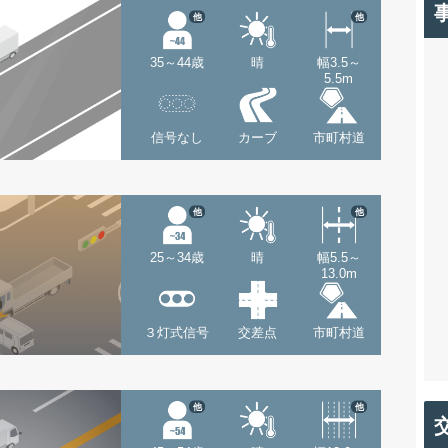
他
他
35～44歳
晴
幅3.5～
5.5m
信号なし
カーブ
市町村道
他
他
25～34歳
晴
幅5.5～
13.0m
３灯式信号
交差点
市町村道
他
他