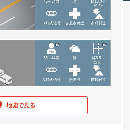
45～54歳
晴
幅13.0～
19.5m
３灯式信号
交差点付近
市町村道
他
他
35～44歳
曇
幅5.5～
13.0m
３灯式信号
交差点
市町村道
地図で見る