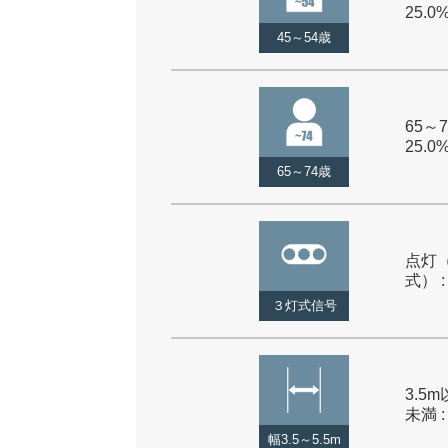
25.0
45～54歳
65～7
25.0
65～74歳
点灯
式） :
３灯式信号
3.5m
未満 :
幅3.5～5.5m