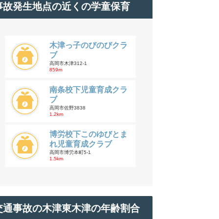
事故発生地点の近くの学童保育
木津っ子のびのびクラ
ブ
高岡市木津312-1
859m
南条校下児童育成クラ
ブ
高岡市佐野3838
1.2km
博労校下このゆびとま
れ児童育成クラブ
高岡市博労本町5-1
1.5km
交通事故の木津東木津の年齢割合