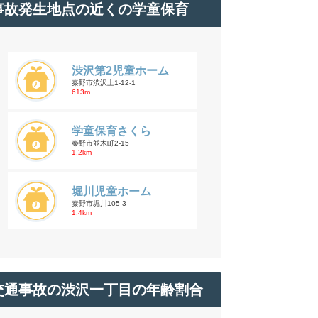
事故発生地点の近くの学童保育
渋沢第2児童ホーム
秦野市渋沢上1-12-1
613m
学童保育さくら
秦野市並木町2-15
1.2km
堀川児童ホーム
秦野市堀川105-3
1.4km
交通事故の渋沢一丁目の年齢割合