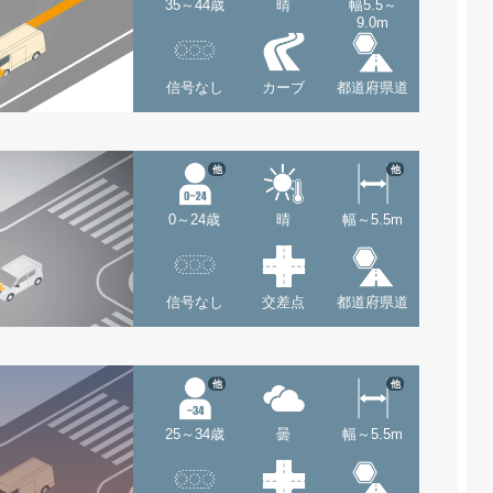
35～44歳
晴
幅5.5～
9.0m
信号なし
カーブ
都道府県道
他
他
0～24歳
晴
幅～5.5m
信号なし
交差点
都道府県道
他
他
25～34歳
曇
幅～5.5m