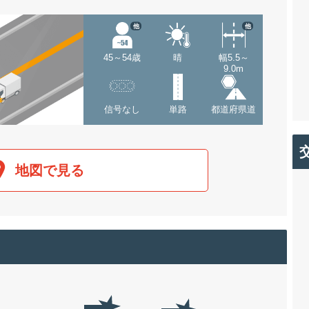
他
他
45～54歳
晴
幅5.5～
9.0m
信号なし
単路
都道府県道
地図で見る