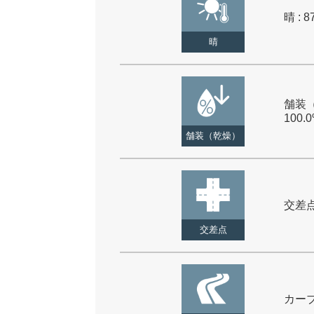
晴 : 8
晴
舗装（
100.
舗装（乾燥）
交差点 
交差点
カーブ 