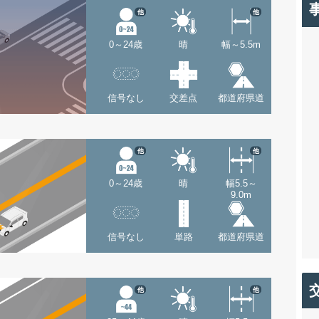
他
他
0～24歳
晴
幅～5.5m
信号なし
交差点
都道府県道
他
他
0～24歳
晴
幅5.5～
9.0m
信号なし
単路
都道府県道
他
他