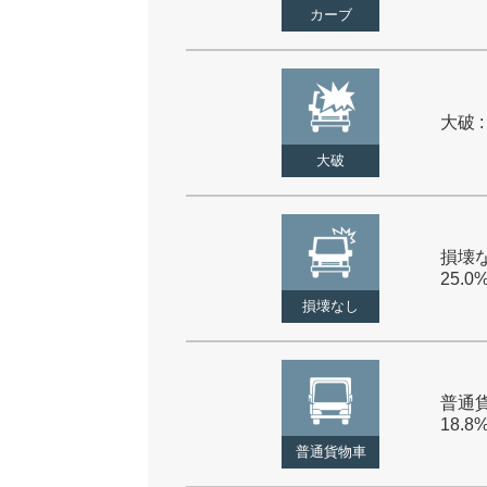
カーブ
大破 :
大破
損壊な
25.0
損壊なし
普通貨
18.8
普通貨物車