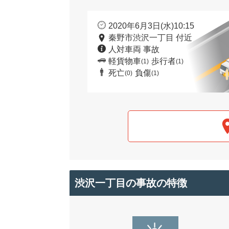
2020年6月3日(水)10:15
秦野市渋沢一丁目 付近
人対車両 事故
軽貨物車
歩行者
(1)
(1)
死亡
負傷
(0)
(1)
渋沢一丁目の事故の特徴