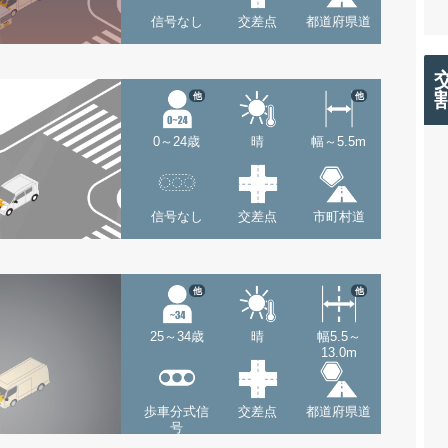
信号なし
交差点
都道府県道
他
他
0～24歳
晴
幅～5.5m
信号なし
交差点
市町村道
他
他
25～34歳
晴
幅5.5～
13.0m
歩車分式信
交差点
都道府県道
号