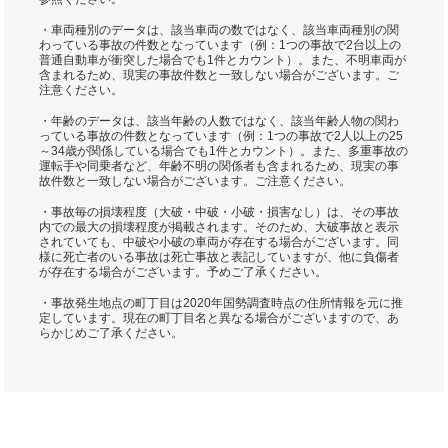
・車両種別のデータは、該当車両の数ではなく、該当車両種別の関
わっている事故の件数となっています（例：1つの事故で2台以上の
普通自動車が衝突した場合でも1件とカウント）。また、不明車両が
含まれるため、現実の事故件数と一致しない場合がございます。ご
注意ください。
・年齢のデータは、該当年齢の人数ではなく、該当年齢人物の関わ
っている事故の件数となっています（例：1つの事故で2人以上の25
～34歳が関係している場合でも1件とカウント）。また、多重事故の
運転手や同乗者など、年齢不明の関係者も含まれるため、現実の事
故件数と一致しない場合がございます。ご注意ください。
・事故毎の損壊程度（大破・中破・小破・損害なし）は、その事故
内での最大の損壊程度が掲載されます。そのため、大破事故と表示
されていても、中破や小破の車両が存在する場合がございます。同
様に死亡者のいる事故は死亡事故と表記していますが、他に負傷者
が存在する場合がございます。予めご了承ください。
・事故発生地点の町丁目は2020年国勢調査時点の住所情報を元に推
定しています。現在の町丁目名と異なる場合がございますので、あ
らかじめご了承ください。