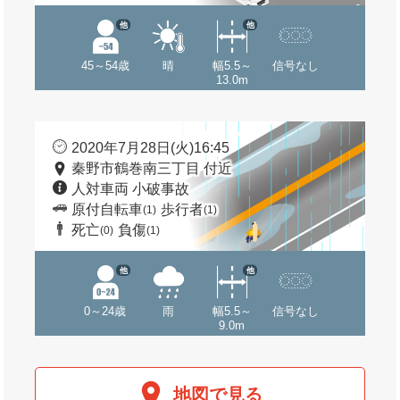
他
他
45～54歳
晴
幅5.5～
信号なし
13.0m
2020年7月28日(火)16:45
秦野市鶴巻南三丁目 付近
人対車両 小破事故
原付自転車
歩行者
(1)
(1)
死亡
負傷
(0)
(1)
他
他
0～24歳
雨
幅5.5～
信号なし
9.0m
地図で見る