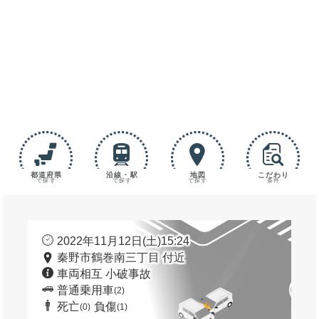
都道府県
沿線・駅
地図
こだわり
で探す
で探す
で探す
条件
2022年11月12日(土)15:24
秦野市鶴巻南三丁目 付近
車両相互 小破事故
普通乗用車
(2)
死亡
負傷
(0)
(1)