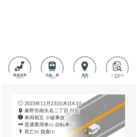
都道府県
沿線・駅
地図
こだわり
で探す
で探す
で探す
条件
2023年11月23日(木)14:10
秦野市南矢名二丁目 付近
車両相互 小破事故
普通乗用車
自転車
(1)
(1)
死亡
負傷
(0)
(1)