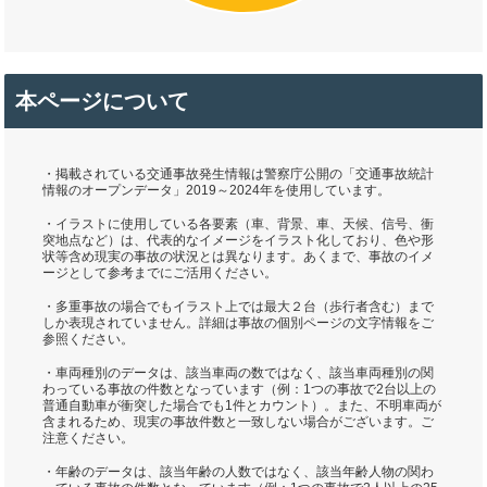
本ページについて
・掲載されている交通事故発生情報は警察庁公開の「交通事故統計
情報のオープンデータ」2019～2024年を使用しています。
・イラストに使用している各要素（車、背景、車、天候、信号、衝
突地点など）は、代表的なイメージをイラスト化しており、色や形
状等含め現実の事故の状況とは異なります。あくまで、事故のイメ
ージとして参考までにご活用ください。
・多重事故の場合でもイラスト上では最大２台（歩行者含む）まで
しか表現されていません。詳細は事故の個別ページの文字情報をご
参照ください。
・車両種別のデータは、該当車両の数ではなく、該当車両種別の関
わっている事故の件数となっています（例：1つの事故で2台以上の
普通自動車が衝突した場合でも1件とカウント）。また、不明車両が
含まれるため、現実の事故件数と一致しない場合がございます。ご
注意ください。
・年齢のデータは、該当年齢の人数ではなく、該当年齢人物の関わ