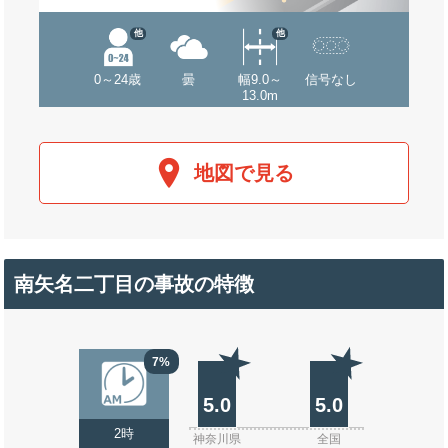
他
他
0～24歳
曇
幅9.0～
信号なし
13.0m
地図で見る
南矢名二丁目の事故の特徴
7%
5.0
5.0
2時
神奈川県
全国