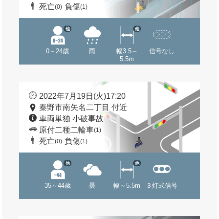
死亡
負傷
(0)
(1)
他
他
0～24歳
雨
幅3.5～
信号なし
5.5m
2022年7月19日(火)17:20
秦野市南矢名二丁目 付近
車両単独 小破事故
原付二種二輪車
(1)
死亡
負傷
(0)
(1)
他
他
35～44歳
曇
幅～5.5m
３灯式信号