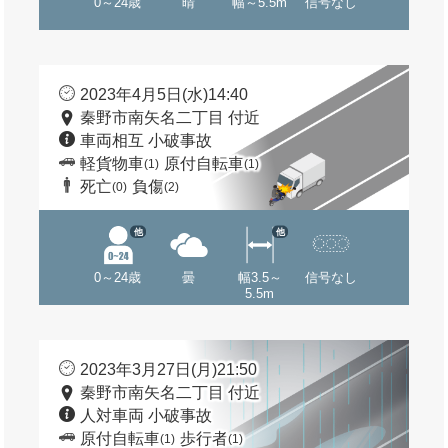
0～24歳
晴
幅～5.5m
信号なし
2023年4月5日(水)14:40
秦野市南矢名二丁目 付近
車両相互 小破事故
軽貨物車
原付自転車
(1)
(1)
死亡
負傷
(0)
(2)
他
他
0～24歳
曇
幅3.5～
信号なし
5.5m
2023年3月27日(月)21:50
秦野市南矢名二丁目 付近
人対車両 小破事故
原付自転車
歩行者
(1)
(1)