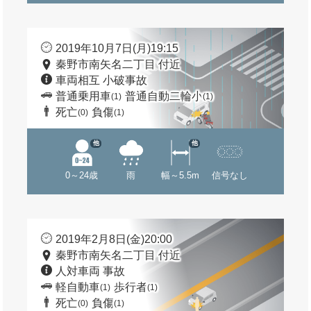
2019年10月7日(月)19:15
秦野市南矢名二丁目 付近
車両相互 小破事故
普通乗用車
普通自動二輪小
(1)
(1)
死亡
負傷
(0)
(1)
他
他
0～24歳
雨
幅～5.5m
信号なし
2019年2月8日(金)20:00
秦野市南矢名二丁目 付近
人対車両 事故
軽自動車
歩行者
(1)
(1)
死亡
負傷
(0)
(1)