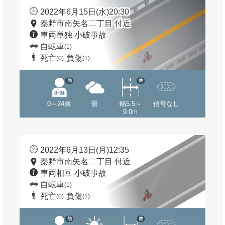
2022年6月15日(水)20:30
秦野市南矢名二丁目 付近
車両単独 小破事故
自転車
(1)
死亡
負傷
(0)
(1)
他
他
0～24歳
曇
幅5.5～
信号なし
9.0m
2022年6月13日(月)12:35
秦野市南矢名二丁目 付近
車両相互 小破事故
自転車
(1)
死亡
負傷
(0)
(1)
他
他