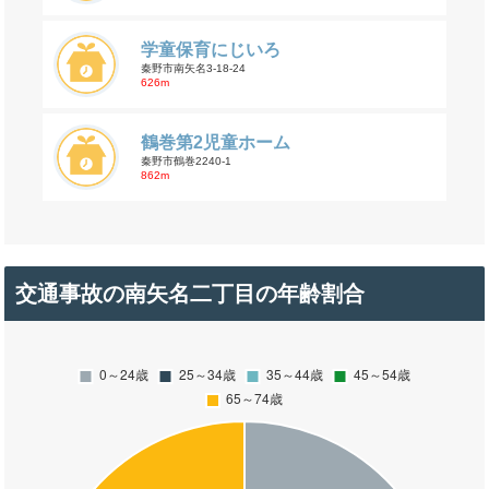
学童保育にじいろ
秦野市南矢名3-18-24
626m
鶴巻第2児童ホーム
秦野市鶴巻2240-1
862m
交通事故の南矢名二丁目の年齢割合