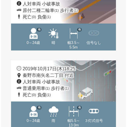
人対車両 小破事故
原付二種二輪車
歩行者
(1)
(1)
死亡
負傷
(0)
(1)
他
他
0～24歳
晴
幅3.5～
信号なし
5.5m
2019年10月17日(木)18:25
秦野市南矢名二丁目 付近
人対車両 小破事故
普通乗用車
歩行者
(1)
(1)
死亡
負傷
(0)
(1)
他
他
0～24歳
雨
幅5.5～
３灯式信号
13.0m