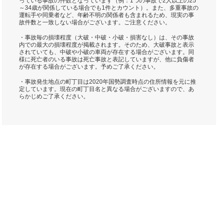
っている事故の件数となっています（例：1つの事故で2人以上の25
～34歳が関係している場合でも1件とカウント）。また、多重事故の
運転手や同乗者など、年齢不明の関係者も含まれるため、現実の事
故件数と一致しない場合がございます。ご注意ください。
・事故毎の損壊程度（大破・中破・小破・損害なし）は、その事故
内での最大の損壊程度が掲載されます。そのため、大破事故と表示
されていても、中破や小破の車両が存在する場合がございます。同
様に死亡者のいる事故は死亡事故と表記していますが、他に負傷者
が存在する場合がございます。予めご了承ください。
・事故発生地点の町丁目は2020年国勢調査時点の住所情報を元に推
定しています。現在の町丁目名と異なる場合がございますので、あ
らかじめご了承ください。