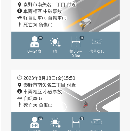
秦野市南矢名二丁目 付近
車両相互 中破事故
軽自動車
自転車
(1)
(1)
死亡
負傷
(0)
(1)
他
他
0～24歳
晴
幅5.5～
信号なし
9.0m
2023年8月18日(金)15:50
秦野市南矢名二丁目 付近
車両相互 小破事故
自転車
(1)
死亡
負傷
(0)
(1)
他
他