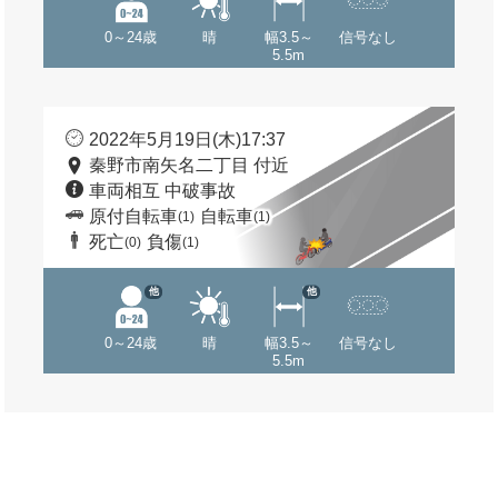
0～24歳
晴
幅3.5～
信号なし
5.5m
2022年5月19日(木)17:37
秦野市南矢名二丁目 付近
車両相互 中破事故
原付自転車
自転車
(1)
(1)
死亡
負傷
(0)
(1)
他
他
0～24歳
晴
幅3.5～
信号なし
5.5m