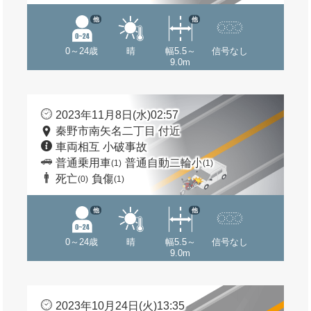
他
他
0～24歳
晴
幅5.5～
信号なし
9.0m
2023年11月8日(水)02:57
秦野市南矢名二丁目 付近
車両相互 小破事故
普通乗用車
普通自動二輪小
(1)
(1)
死亡
負傷
(0)
(1)
他
他
0～24歳
晴
幅5.5～
信号なし
9.0m
2023年10月24日(火)13:35