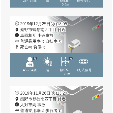
25～34歳
晴
幅5.5～
信号なし
9.0m
2019年12月25日(水)18:05
秦野市鶴巻南四丁目 付近
車両相互 小破事故
普通乗用車
自転車
(1)
(1)
死亡
負傷
(0)
(1)
他
他
45～54歳
晴
幅5.5～
３灯式信号
13.0m
2019年11月26日(火)13:20
秦野市鶴巻南四丁目 付近
人対車両 事故
普通乗用車
歩行者
(1)
(1)