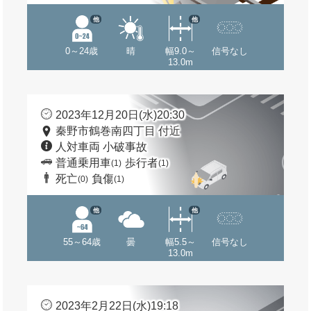
他
他
0～24歳
晴
幅9.0～
信号なし
13.0m
2023年12月20日(水)20:30
秦野市鶴巻南四丁目 付近
人対車両 小破事故
普通乗用車
歩行者
(1)
(1)
死亡
負傷
(0)
(1)
他
他
55～64歳
曇
幅5.5～
信号なし
13.0m
2023年2月22日(水)19:18