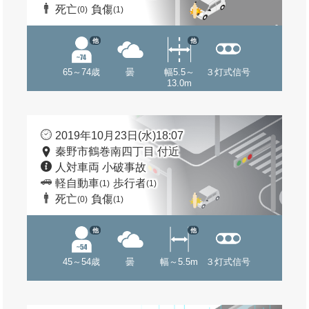
死亡
負傷
(0)
(1)
他
他
65～74歳
曇
幅5.5～
３灯式信号
13.0m
2019年10月23日(水)18:07
秦野市鶴巻南四丁目 付近
人対車両 小破事故
軽自動車
歩行者
(1)
(1)
死亡
負傷
(0)
(1)
他
他
45～54歳
曇
幅～5.5m
３灯式信号