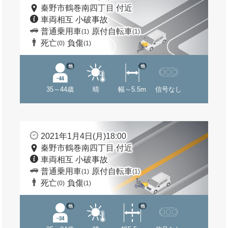
秦野市鶴巻南四丁目 付近
車両相互 小破事故
普通乗用車
原付自転車
(1)
(1)
死亡
負傷
(0)
(1)
他
他
35～44歳
晴
幅～5.5m
信号なし
2021年1月4日(月)18:00
秦野市鶴巻南四丁目 付近
車両相互 小破事故
普通乗用車
原付自転車
(1)
(1)
死亡
負傷
(0)
(1)
他
他