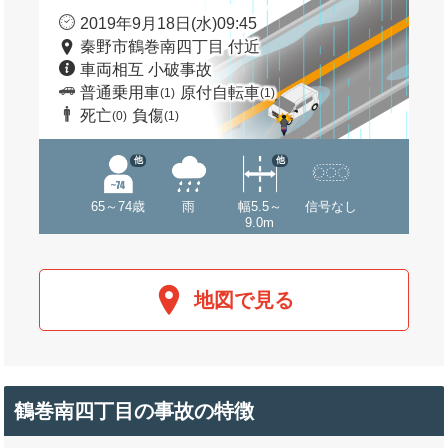
2019年9月18日(水)09:45
秦野市鶴巻南四丁目 付近
車両相互 小破事故
普通乗用車
原付自転車
(1)
(1)
死亡
負傷
(0)
(1)
他
他
65～74歳
雨
幅5.5～
信号なし
9.0m
地図で見る
鶴巻南四丁目の事故の特徴