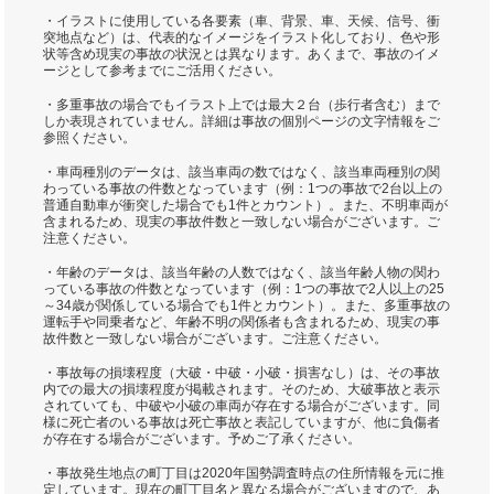
・イラストに使用している各要素（車、背景、車、天候、信号、衝
突地点など）は、代表的なイメージをイラスト化しており、色や形
状等含め現実の事故の状況とは異なります。あくまで、事故のイメ
ージとして参考までにご活用ください。
・多重事故の場合でもイラスト上では最大２台（歩行者含む）まで
しか表現されていません。詳細は事故の個別ページの文字情報をご
参照ください。
・車両種別のデータは、該当車両の数ではなく、該当車両種別の関
わっている事故の件数となっています（例：1つの事故で2台以上の
普通自動車が衝突した場合でも1件とカウント）。また、不明車両が
含まれるため、現実の事故件数と一致しない場合がございます。ご
注意ください。
・年齢のデータは、該当年齢の人数ではなく、該当年齢人物の関わ
っている事故の件数となっています（例：1つの事故で2人以上の25
～34歳が関係している場合でも1件とカウント）。また、多重事故の
運転手や同乗者など、年齢不明の関係者も含まれるため、現実の事
故件数と一致しない場合がございます。ご注意ください。
・事故毎の損壊程度（大破・中破・小破・損害なし）は、その事故
内での最大の損壊程度が掲載されます。そのため、大破事故と表示
されていても、中破や小破の車両が存在する場合がございます。同
様に死亡者のいる事故は死亡事故と表記していますが、他に負傷者
が存在する場合がございます。予めご了承ください。
・事故発生地点の町丁目は2020年国勢調査時点の住所情報を元に推
定しています。現在の町丁目名と異なる場合がございますので、あ