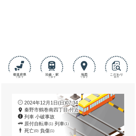
都道府県
沿線・駅
地図
こだわり
で探す
で探す
で探す
条件
2024年12月1日(日)07:34
秦野市鶴巻南四丁目 付近
列車 小破事故
原付自転車
列車
(1)
(1)
死亡
負傷
(0)
(1)