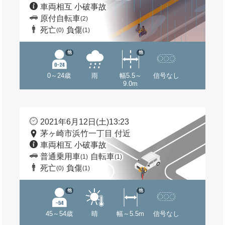
車両相互 小破事故
原付自転車
(2)
死亡
負傷
(0)
(1)
他
他
0～24歳
雨
幅5.5～
信号なし
9.0m
2021年6月12日(土)13:23
茅ヶ崎市浜竹一丁目 付近
車両相互 小破事故
普通乗用車
自転車
(1)
(1)
死亡
負傷
(0)
(1)
他
他
45～54歳
晴
幅～5.5m
信号なし