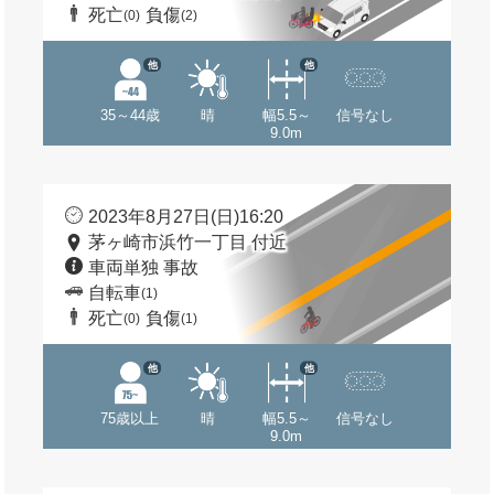
死亡
負傷
(0)
(2)
他
他
35～44歳
晴
幅5.5～
信号なし
9.0m
2023年8月27日(日)16:20
茅ヶ崎市浜竹一丁目 付近
車両単独 事故
自転車
(1)
死亡
負傷
(0)
(1)
他
他
75歳以上
晴
幅5.5～
信号なし
9.0m