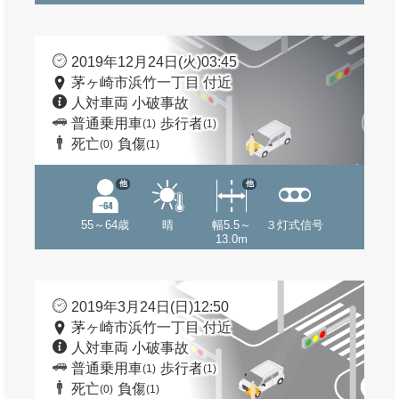
2019年12月24日(火)03:45
茅ヶ崎市浜竹一丁目 付近
人対車両 小破事故
普通乗用車
歩行者
(1)
(1)
死亡
負傷
(0)
(1)
他
他
55～64歳
晴
幅5.5～
３灯式信号
13.0m
2019年3月24日(日)12:50
茅ヶ崎市浜竹一丁目 付近
人対車両 小破事故
普通乗用車
歩行者
(1)
(1)
死亡
負傷
(0)
(1)