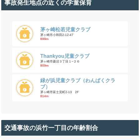
事故発生地点の近くの学童保育
茅ヶ崎松若児童クラブ
茅ヶ崎市小和田2‐12‐47
699m
Thankyou児童クラブ
茅ヶ崎市菱沼３丁目１−２６
809m
緑が浜児童クラブ（わんぱくクラ
ブ）
茅ヶ崎市富士見町2-13 2F
814m
交通事故の浜竹一丁目の年齢割合