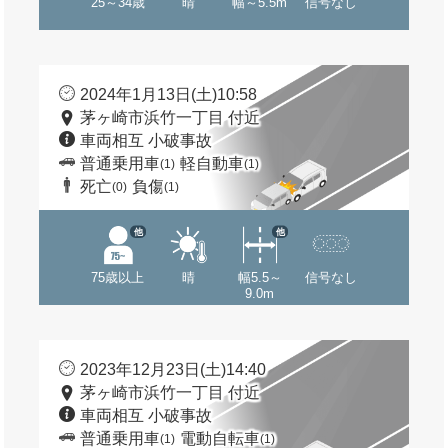
25～34歳
晴
幅～5.5m
信号なし
2024年1月13日(土)10:58
茅ヶ崎市浜竹一丁目 付近
車両相互 小破事故
普通乗用車
軽自動車
(1)
(1)
死亡
負傷
(0)
(1)
他
他
75歳以上
晴
幅5.5～
信号なし
9.0m
2023年12月23日(土)14:40
茅ヶ崎市浜竹一丁目 付近
車両相互 小破事故
普通乗用車
電動自転車
(1)
(1)