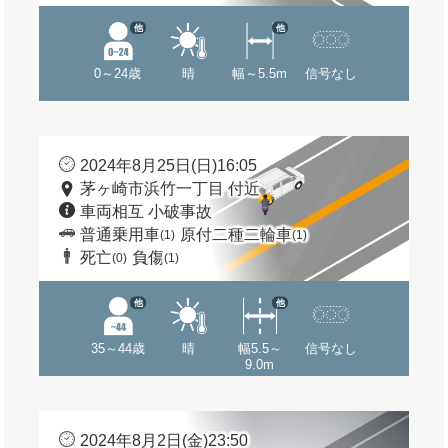
他
他
0～24歳
晴
幅～5.5m
信号なし
2024年8月25日(日)16:05
茅ヶ崎市浜竹一丁目 付近
車両相互 小破事故
普通乗用車
原付二種二輪車
(1)
(1)
死亡
負傷
(0)
(1)
他
他
35～44歳
晴
幅5.5～
信号なし
9.0m
2024年8月2日(金)23:50