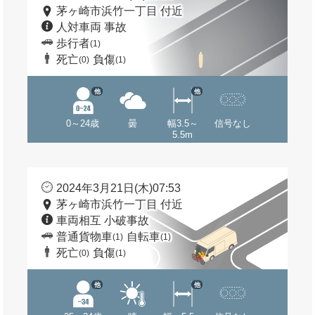
茅ヶ崎市浜竹一丁目 付近
人対車両 事故
歩行者
(1)
死亡
負傷
(0)
(1)
他
他
0～24歳
曇
幅3.5～
信号なし
5.5m
2024年3月21日(木)07:53
茅ヶ崎市浜竹一丁目 付近
車両相互 小破事故
普通貨物車
自転車
(1)
(1)
死亡
負傷
(0)
(1)
他
他