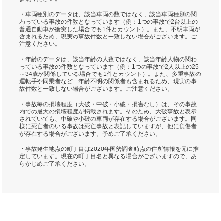
・車両種別のデータは、該当車両の数ではなく、該当車両種別の関
わっている事故の件数となっています（例：1つの事故で2台以上の
普通自動車が衝突した場合でも1件とカウント）。また、不明車両が
含まれるため、現実の事故件数と一致しない場合がございます。ご
注意ください。
・年齢のデータは、該当年齢の人数ではなく、該当年齢人物の関わ
っている事故の件数となっています（例：1つの事故で2人以上の25
～34歳が関係している場合でも1件とカウント）。また、多重事故の
運転手や同乗者など、年齢不明の関係者も含まれるため、現実の事
故件数と一致しない場合がございます。ご注意ください。
・事故毎の損壊程度（大破・中破・小破・損害なし）は、その事故
内での最大の損壊程度が掲載されます。そのため、大破事故と表示
されていても、中破や小破の車両が存在する場合がございます。同
様に死亡者のいる事故は死亡事故と表記していますが、他に負傷者
が存在する場合がございます。予めご了承ください。
・事故発生地点の町丁目は2020年国勢調査時点の住所情報を元に推
定しています。現在の町丁目名と異なる場合がございますので、あ
らかじめご了承ください。