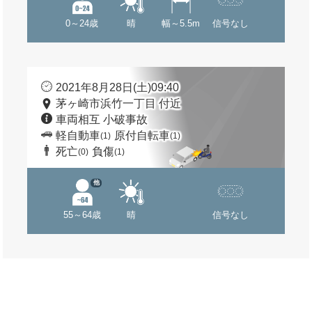
0～24歳
晴
幅～5.5m
信号なし
2021年8月28日(土)09:40
茅ヶ崎市浜竹一丁目 付近
車両相互 小破事故
軽自動車
原付自転車
(1)
(1)
死亡
負傷
(0)
(1)
他
55～64歳
晴
信号なし