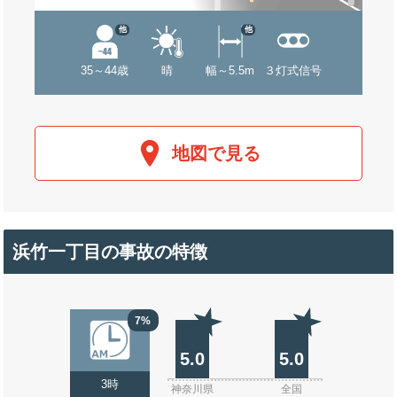
他
他
35～44歳
晴
幅～5.5m
３灯式信号
地図で見る
浜竹一丁目の事故の特徴
7%
5.0
5.0
3時
神奈川県
全国