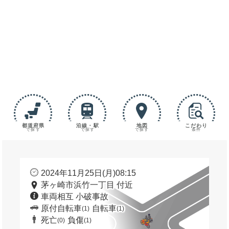
都道府県
沿線・駅
地図
こだわり
で探す
で探す
で探す
条件
2024年11月25日(月)08:15
茅ヶ崎市浜竹一丁目 付近
車両相互 小破事故
原付自転車
自転車
(1)
(1)
死亡
負傷
(0)
(1)