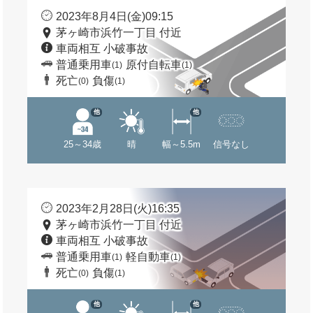
2023年8月4日(金)09:15
茅ヶ崎市浜竹一丁目 付近
車両相互 小破事故
普通乗用車
原付自転車
(1)
(1)
死亡
負傷
(0)
(1)
他
他
25～34歳
晴
幅～5.5m
信号なし
2023年2月28日(火)16:35
茅ヶ崎市浜竹一丁目 付近
車両相互 小破事故
普通乗用車
軽自動車
(1)
(1)
死亡
負傷
(0)
(1)
他
他