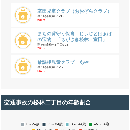
室田児童クラブ（おおぞらクラブ）
茅ヶ崎市松林3-5-33
501m
まちの背守り保育 じぃじとばぁば
の宝物 「ちがさき松林・室田」
茅ヶ崎市松林3丁目9-13
564m
放課後児童クラブ あや
茅ヶ崎市松林3-5-17
567m
交通事故の松林二丁目の年齢割合