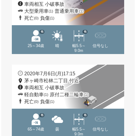
車両相互 小破事故
大型乗用車
普通乗用車
(1)
(1)
死亡
負傷
(0)
(1)
他
他
25～34歳
晴
幅5.5～
信号なし
9.0m
2020年7月6日(月)17:15
茅ヶ崎市松林二丁目 付近
車両相互 小破事故
軽自動車
原付二種二輪車
(1)
(1)
死亡
負傷
(0)
(1)
他
他
65～74歳
曇
幅5.5～
信号なし
9.0m