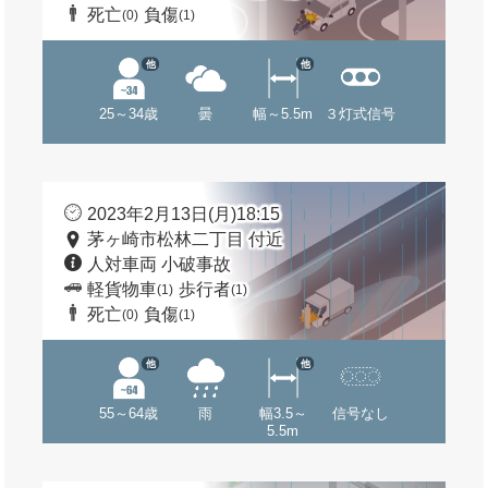
死亡
負傷
(0)
(1)
他
他
25～34歳
曇
幅～5.5m
３灯式信号
2023年2月13日(月)18:15
茅ヶ崎市松林二丁目 付近
人対車両 小破事故
軽貨物車
歩行者
(1)
(1)
死亡
負傷
(0)
(1)
他
他
55～64歳
雨
幅3.5～
信号なし
5.5m