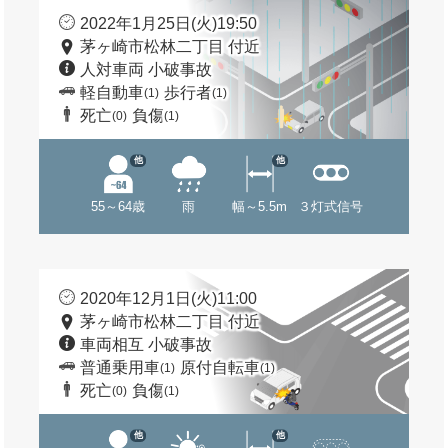
2022年1月25日(火)19:50
茅ヶ崎市松林二丁目 付近
人対車両 小破事故
軽自動車
歩行者
(1)
(1)
死亡
負傷
(0)
(1)
他
他
55～64歳
雨
幅～5.5m
３灯式信号
2020年12月1日(火)11:00
茅ヶ崎市松林二丁目 付近
車両相互 小破事故
普通乗用車
原付自転車
(1)
(1)
死亡
負傷
(0)
(1)
他
他