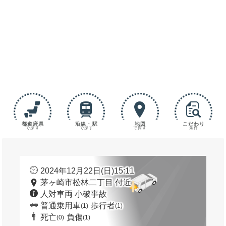
都道府県
沿線・駅
地図
こだわり
で探す
で探す
で探す
条件
2024年12月22日(日)15:11
茅ヶ崎市松林二丁目 付近
人対車両 小破事故
普通乗用車
歩行者
(1)
(1)
死亡
負傷
(0)
(1)