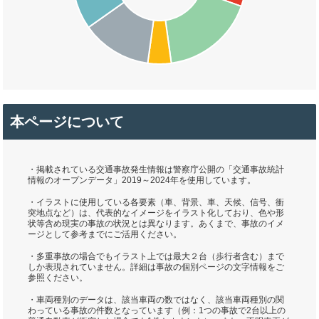
本ページについて
・掲載されている交通事故発生情報は警察庁公開の「交通事故統計
情報のオープンデータ」2019～2024年を使用しています。
・イラストに使用している各要素（車、背景、車、天候、信号、衝
突地点など）は、代表的なイメージをイラスト化しており、色や形
状等含め現実の事故の状況とは異なります。あくまで、事故のイメ
ージとして参考までにご活用ください。
・多重事故の場合でもイラスト上では最大２台（歩行者含む）まで
しか表現されていません。詳細は事故の個別ページの文字情報をご
参照ください。
・車両種別のデータは、該当車両の数ではなく、該当車両種別の関
わっている事故の件数となっています（例：1つの事故で2台以上の