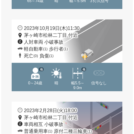
65～74歳
晴
幅～5.5m
３灯式信号
2023年10月19日(木)11:30
茅ヶ崎市松林二丁目 付近
人対車両 小破事故
軽自動車
歩行者
(1)
(1)
死亡
負傷
(0)
(1)
他
他
0～24歳
晴
幅5.5～
信号なし
9.0m
2023年2月28日(火)18:00
茅ヶ崎市松林二丁目 付近
車両相互 小破事故
普通乗用車
原付二種二輪車
(1)
(1)