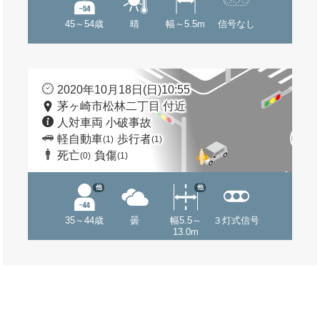
45～54歳
晴
幅～5.5m
信号なし
2020年10月18日(日)10:55
茅ヶ崎市松林二丁目 付近
人対車両 小破事故
軽自動車
歩行者
(1)
(1)
死亡
負傷
(0)
(1)
他
他
35～44歳
曇
幅5.5～
３灯式信号
13.0m