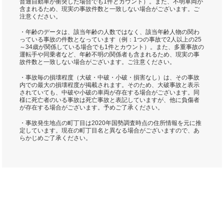
普通自動車が衝突した場合でも1件とカウント）。また、不明車両が
含まれるため、現実の事故件数と一致しない場合がございます。ご
注意ください。
・年齢のデータは、該当年齢の人数ではなく、該当年齢人物の関わ
っている事故の件数となっています（例：1つの事故で2人以上の25
～34歳が関係している場合でも1件とカウント）。また、多重事故の
運転手や同乗者など、年齢不明の関係者も含まれるため、現実の事
故件数と一致しない場合がございます。ご注意ください。
・事故毎の損壊程度（大破・中破・小破・損害なし）は、その事故
内での最大の損壊程度が掲載されます。そのため、大破事故と表示
されていても、中破や小破の車両が存在する場合がございます。同
様に死亡者のいる事故は死亡事故と表記していますが、他に負傷者
が存在する場合がございます。予めご了承ください。
・事故発生地点の町丁目は2020年国勢調査時点の住所情報を元に推
定しています。現在の町丁目名と異なる場合がございますので、あ
らかじめご了承ください。