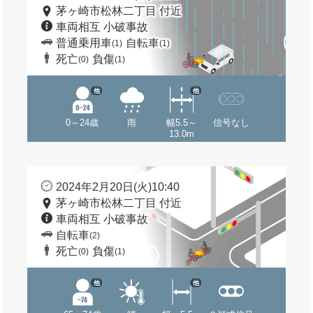
茅ヶ崎市松林二丁目 付近
車両相互 小破事故
普通乗用車
自転車
(1)
(1)
死亡
負傷
(0)
(1)
他
他
0～24歳
雨
幅5.5～
信号なし
13.0m
2024年2月20日(火)10:40
茅ヶ崎市松林二丁目 付近
車両相互 小破事故
自転車
(2)
死亡
負傷
(0)
(1)
他
他