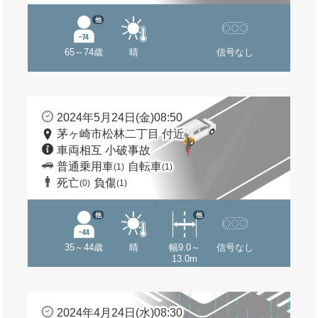
他
65～74歳
晴
信号なし
2024年5月24日(金)08:50
茅ヶ崎市松林二丁目 付近
車両相互 小破事故
普通乗用車
自転車
(1)
(1)
死亡
負傷
(0)
(1)
他
他
35～44歳
晴
幅9.0～
信号なし
13.0m
2024年4月24日(水)08:30