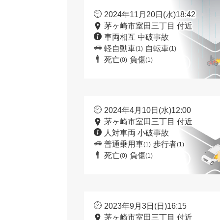
2024年11月20日(水)18:42
茅ヶ崎市室田三丁目 付近
車両相互 中破事故
軽自動車
自転車
(1)
(1)
死亡
負傷
(0)
(1)
2024年4月10日(水)12:00
茅ヶ崎市室田三丁目 付近
人対車両 小破事故
普通乗用車
歩行者
(1)
(1)
死亡
負傷
(0)
(1)
2023年9月3日(日)16:15
茅ヶ崎市室田三丁目 付近