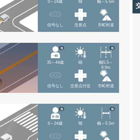
0～24歳
晴
幅～5.5m
信号なし
交差点
市町村道
他
他
35～44歳
晴
幅5.5～
9.0m
信号なし
交差点付近
市町村道
他
他
0～24歳
晴
幅～5.5m