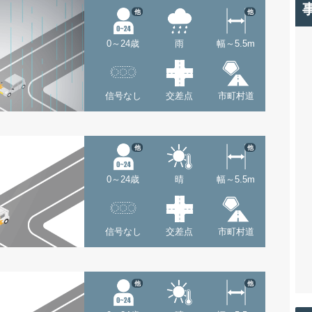
他
他
0～24歳
雨
幅～5.5m
信号なし
交差点
市町村道
他
他
0～24歳
晴
幅～5.5m
信号なし
交差点
市町村道
他
他