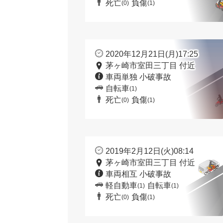
死亡
負傷
(0)
(1)
2020年12月21日(月)17:25
茅ヶ崎市室田三丁目 付近
車両単独 小破事故
自転車
(1)
死亡
負傷
(0)
(1)
2019年2月12日(火)08:14
茅ヶ崎市室田三丁目 付近
車両相互 小破事故
軽自動車
自転車
(1)
(1)
死亡
負傷
(0)
(1)