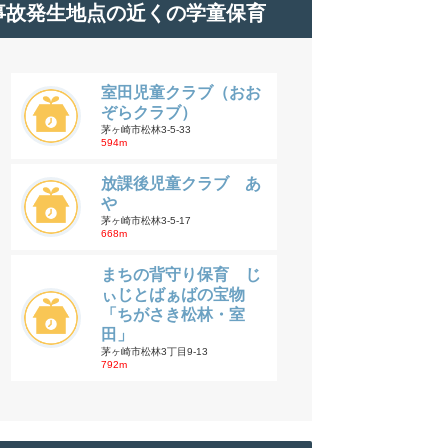
事故発生地点の近くの学童保育
室田児童クラブ（おお
ぞらクラブ）
茅ヶ崎市松林3-5-33
594m
放課後児童クラブ あ
や
茅ヶ崎市松林3-5-17
668m
まちの背守り保育 じ
ぃじとばぁばの宝物
「ちがさき松林・室
田」
茅ヶ崎市松林3丁目9-13
792m