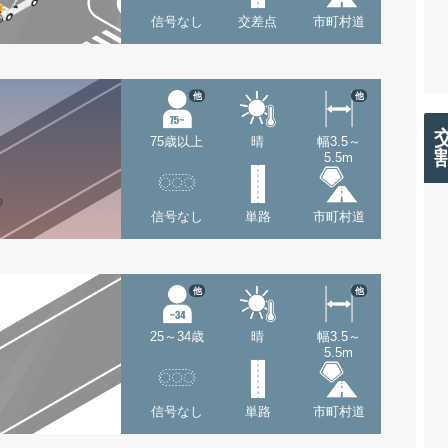
信号なし
交差点
市町村道
他
他
75歳以上
晴
幅3.5～
5.5m
信号なし
単路
市町村道
他
他
25～34歳
晴
幅3.5～
5.5m
信号なし
単路
市町村道