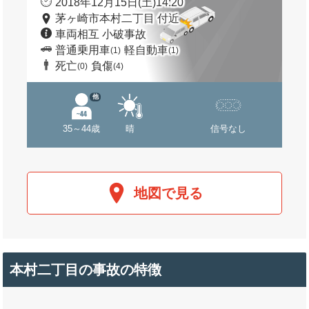
2018年12月15日(土)14:20
茅ヶ崎市本村二丁目 付近
車両相互 小破事故
普通乗用車
軽自動車
(1)
(1)
死亡
負傷
(0)
(4)
他
35～44歳
晴
信号なし
地図で見る
本村二丁目の事故の特徴