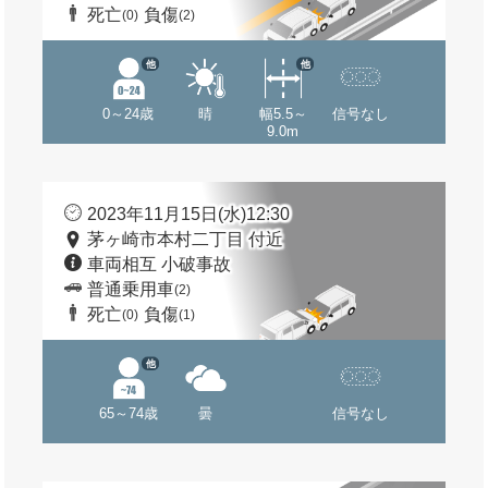
死亡
負傷
(0)
(2)
他
他
0～24歳
晴
幅5.5～
信号なし
9.0m
2023年11月15日(水)12:30
茅ヶ崎市本村二丁目 付近
車両相互 小破事故
普通乗用車
(2)
死亡
負傷
(0)
(1)
他
65～74歳
曇
信号なし