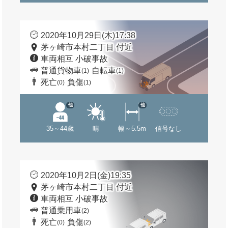
2020年10月29日(木)17:38
茅ヶ崎市本村二丁目 付近
車両相互 小破事故
普通貨物車
自転車
(1)
(1)
死亡
負傷
(0)
(1)
他
他
35～44歳
晴
幅～5.5m
信号なし
2020年10月2日(金)19:35
茅ヶ崎市本村二丁目 付近
車両相互 小破事故
普通乗用車
(2)
死亡
負傷
(0)
(2)