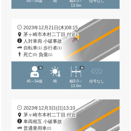
45～54歳
晴
幅9.0～
信号なし
13.0m
2023年12月21日(木)08:15
茅ヶ崎市本村二丁目 付近
人対車両 小破事故
自転車
歩行者
(1)
(1)
死亡
負傷
(0)
(1)
他
他
45～54歳
晴
幅9.0～
信号なし
13.0m
2023年12月3日(日)13:10
茅ヶ崎市本村二丁目 付近
車両相互 小破事故
普通乗用車
(2)