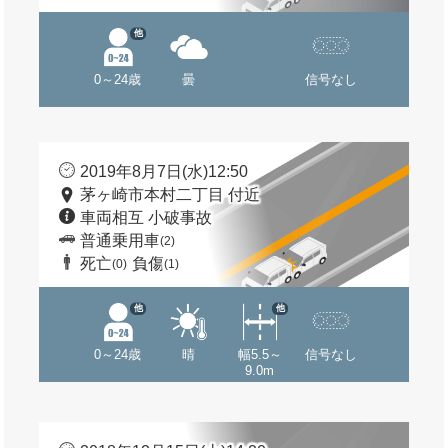
他
0～24歳
曇
信号なし
2019年8月7日(水)12:50
茅ヶ崎市本村二丁目 付近
車両相互 小破事故
普通乗用車
(2)
死亡
負傷
(0)
(1)
他
他
0～24歳
晴
幅5.5～
信号なし
9.0m