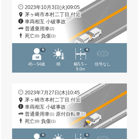
2023年10月3日(火)09:05
茅ヶ崎市本村二丁目 付近
車両相互 小破事故
普通乗用車
(2)
死亡
負傷
(0)
(1)
他
他
45～54歳
晴
幅5.5～
信号なし
9.0m
2023年7月27日(木)10:45
茅ヶ崎市本村二丁目 付近
車両相互 小破事故
普通乗用車
原付自転車
(1)
(1)
死亡
負傷
(0)
(1)
他
他