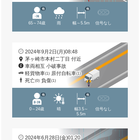
他
他
65～74歳
雨
幅～5.5m
信号なし
2024年9月2日(月)08:48
茅ヶ崎市本村二丁目 付近
車両相互 小破事故
軽貨物車
原付自転車
(1)
(1)
死亡
負傷
(0)
(1)
他
他
0～24歳
晴
幅3.5～
信号なし
5.5m
2024年6月28日(金)01:20