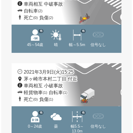
車両相互 中破事故
自転車
(2)
死亡
負傷
(0)
(2)
他
他
45～54歳
晴
幅～5.5m
信号なし
2021年3月9日(火)15:25
茅ヶ崎市本村二丁目 付近
車両相互 小破事故
軽貨物車
自転車
(1)
(1)
死亡
負傷
(0)
(1)
他
他
0～24歳
曇
幅5.5～
信号なし
13.0m