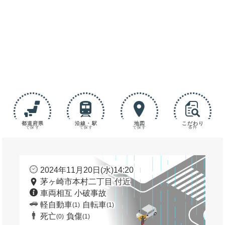
都道府県
沿線・駅
地図
こだわり
で探す
で探す
で探す
条件
2024年11月20日(水)14:20
茅ヶ崎市本村二丁目 付近
車両相互 小破事故
軽自動車
自転車
(1)
(1)
死亡
負傷
(0)
(1)