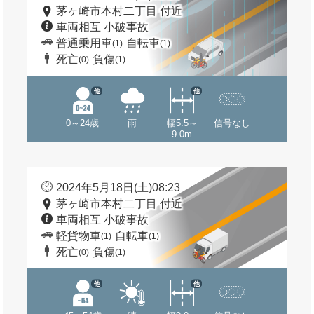
茅ヶ崎市本村二丁目 付近
車両相互 小破事故
普通乗用車
自転車
(1)
(1)
死亡
負傷
(0)
(1)
他
他
0～24歳
雨
幅5.5～
信号なし
9.0m
2024年5月18日(土)08:23
茅ヶ崎市本村二丁目 付近
車両相互 小破事故
軽貨物車
自転車
(1)
(1)
死亡
負傷
(0)
(1)
他
他