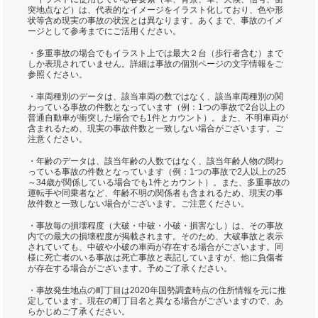
突地点など）は、代表的なイメージをイラスト化しており、色や形
状等含め現実の事故の状況とは異なります。あくまで、事故のイメ
ージとして参考までにご活用ください。
・多重事故の場合でもイラスト上では最大２台（歩行者含む）まで
しか表現されていません。詳細は事故の個別ページの文字情報をご
参照ください。
・車両種別のデータは、該当車両の数ではなく、該当車両種別の関
わっている事故の件数となっています（例：1つの事故で2台以上の
普通自動車が衝突した場合でも1件とカウント）。また、不明車両が
含まれるため、現実の事故件数と一致しない場合がございます。ご
注意ください。
・年齢のデータは、該当年齢の人数ではなく、該当年齢人物の関わ
っている事故の件数となっています（例：1つの事故で2人以上の25
～34歳が関係している場合でも1件とカウント）。また、多重事故の
運転手や同乗者など、年齢不明の関係者も含まれるため、現実の事
故件数と一致しない場合がございます。ご注意ください。
・事故毎の損壊程度（大破・中破・小破・損害なし）は、その事故
内での最大の損壊程度が掲載されます。そのため、大破事故と表示
されていても、中破や小破の車両が存在する場合がございます。同
様に死亡者のいる事故は死亡事故と表記していますが、他に負傷者
が存在する場合がございます。予めご了承ください。
・事故発生地点の町丁目は2020年国勢調査時点の住所情報を元に推
定しています。現在の町丁目名と異なる場合がございますので、あ
らかじめご了承ください。