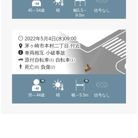
45～54歳
晴
幅5.5～
信号なし
9.0m
2022年5月4日(水)09:00
茅ヶ崎市本村二丁目 付近
車両相互 小破事故
原付自転車
自転車
(1)
(1)
死亡
負傷
(0)
(2)
他
他
35～44歳
晴
幅～5.5m
信号なし