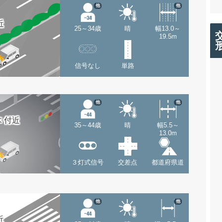
他
他
近
25～34歳
晴
幅13.0～
19.5m
信号なし
単路
他
他
 付近
35～44歳
晴
幅5.5～
13.0m
３灯式信号
交差点
都道府県道
他
他
近