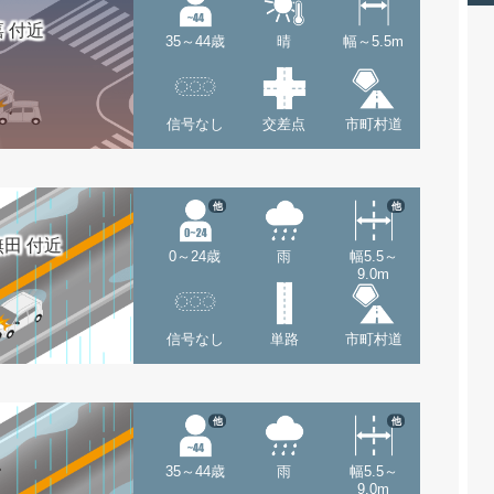
 付近
35～44歳
晴
幅～5.5m
信号なし
交差点
市町村道
他
他
田 付近
0～24歳
雨
幅5.5～
9.0m
信号なし
単路
市町村道
他
他
35～44歳
雨
幅5.5～
9.0m