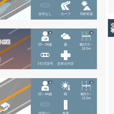
信号なし
カーブ
市町村道
他
他
 付近
25～34歳
曇
幅13.0～
19.5m
３灯式信号
交差点付近
他
他
55～64歳
晴
幅9.0～
13.0m
信号なし
単路