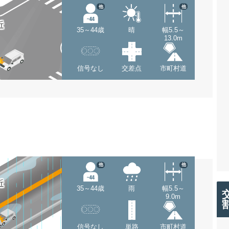
他
他
近
35～44歳
晴
幅5.5～
13.0m
信号なし
交差点
市町村道
他
他
近
35～44歳
雨
幅5.5～
9.0m
信号なし
単路
市町村道