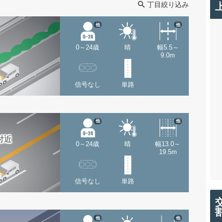
丁目絞り込み
他
他
0～24歳
晴
幅5.5～
9.0m
信号なし
単路
他
他
付近
0～24歳
晴
幅13.0～
19.5m
信号なし
単路
他
他