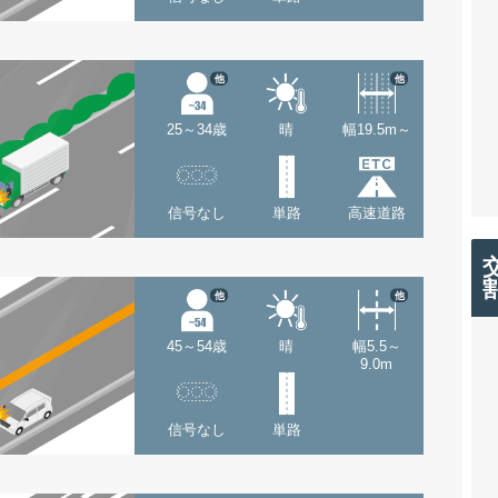
他
他
25～34歳
晴
幅19.5m～
信号なし
単路
高速道路
他
他
45～54歳
晴
幅5.5～
9.0m
信号なし
単路