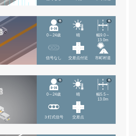
他
他
近
0～24歳
晴
幅9.0～
13.0m
信号なし
交差点付近
市町村道
他
他
近
0～24歳
晴
幅5.5～
13.0m
３灯式信号
交差点