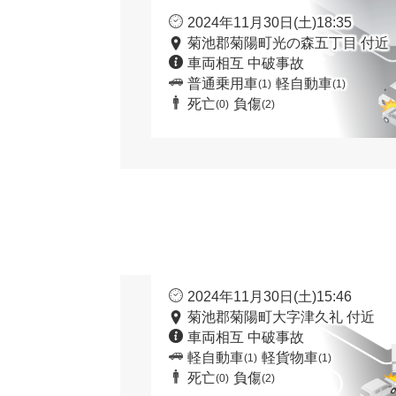
2024年11月30日(土)18:35
菊池郡菊陽町光の森五丁目 付近
車両相互 中破事故
普通乗用車
軽自動車
(1)
(1)
死亡
負傷
(0)
(2)
2024年11月30日(土)15:46
菊池郡菊陽町大字津久礼 付近
車両相互 中破事故
軽自動車
軽貨物車
(1)
(1)
死亡
負傷
(0)
(2)