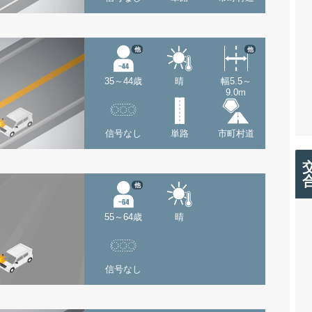
他
他
35～44歳
晴
幅5.5～
9.0m
信号なし
単路
市町村道
他
55～64歳
晴
信号なし