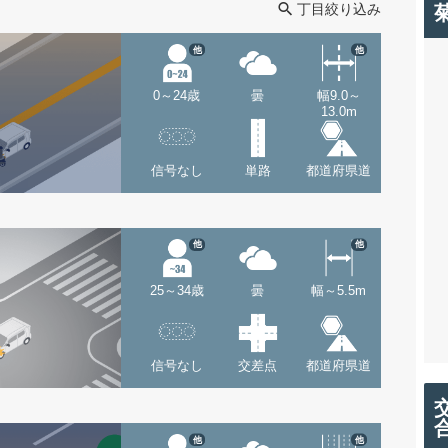
丁目絞り込み
他
他
0～24歳
曇
幅9.0～
13.0m
信号なし
単路
都道府県道
他
他
25～34歳
曇
幅～5.5m
信号なし
交差点
都道府県道
他
他