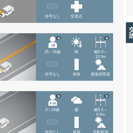
信号なし
交差点
他
他
25～34歳
晴
幅9.0～
13.0m
信号なし
単路
都道府県道
他
他
0～24歳
曇
幅5.5～
9.0m
信号なし
単路
市町村道