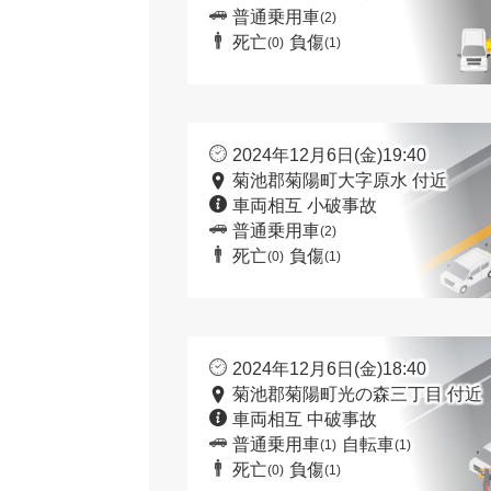
普通乗用車
(2)
死亡
負傷
(0)
(1)
2024年12月6日(金)19:40
菊池郡菊陽町大字原水 付近
車両相互 小破事故
普通乗用車
(2)
死亡
負傷
(0)
(1)
2024年12月6日(金)18:40
菊池郡菊陽町光の森三丁目 付近
車両相互 中破事故
普通乗用車
自転車
(1)
(1)
死亡
負傷
(0)
(1)