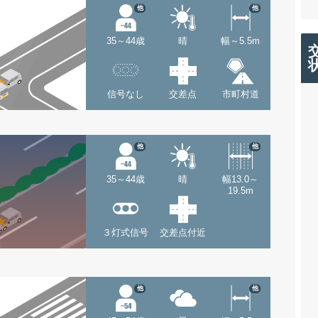
他
他
35～44歳
晴
幅～5.5m
信号なし
交差点
市町村道
他
他
35～44歳
晴
幅13.0～
19.5m
３灯式信号
交差点付近
他
他