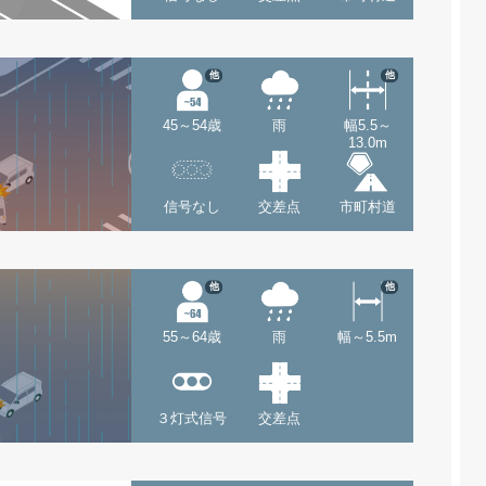
他
他
45～54歳
雨
幅5.5～
13.0m
信号なし
交差点
市町村道
他
他
55～64歳
雨
幅～5.5m
３灯式信号
交差点