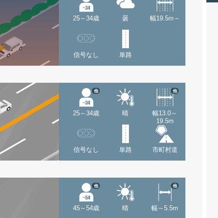
25～34歳
曇
幅19.5m～
信号なし
単路
他
他
25～34歳
晴
幅13.0～
19.5m
信号なし
単路
市町村道
他
他
45～54歳
晴
幅～5.5m