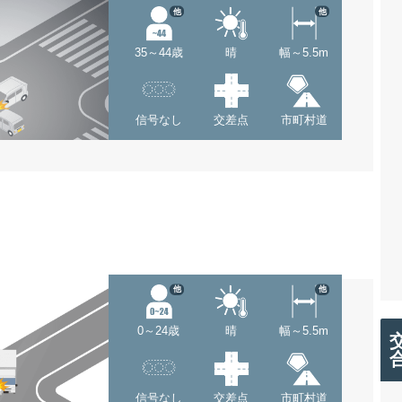
他
他
35～44歳
晴
幅～5.5m
信号なし
交差点
市町村道
他
他
0～24歳
晴
幅～5.5m
信号なし
交差点
市町村道