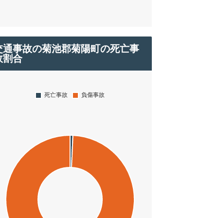
交通事故の菊池郡菊陽町の死亡事
故割合