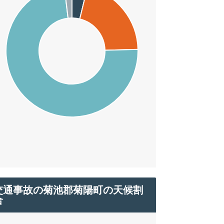
交通事故の菊池郡菊陽町の天候割
合