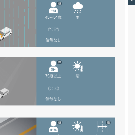
他
45～54歳
雨
信号なし
他
75歳以上
晴
信号なし
他
他