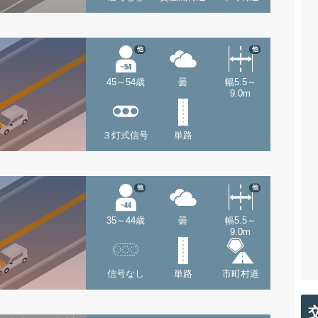
他
他
45～54歳
曇
幅5.5～
9.0m
３灯式信号
単路
他
他
35～44歳
曇
幅5.5～
9.0m
信号なし
単路
市町村道