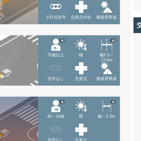
３灯式信号
交差点付近
都道府県道
他
他
75歳以上
晴
幅5.5～
13.0m
信号なし
交差点
都道府県道
他
他
45～54歳
晴
幅～5.5m
信号なし
交差点