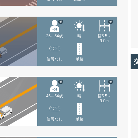
他
他
25～34歳
晴
幅5.5～
9.0m
信号なし
単路
他
他
45～54歳
晴
幅5.5～
9.0m
信号なし
単路