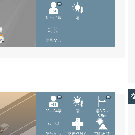
他
45～54歳
晴
信号なし
他
他
25～34歳
晴
幅3.5～
5.5m
信号なし
交差点付近
市町村道