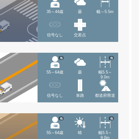
35～44歳
曇
幅～5.5m
信号なし
交差点
他
他
55～64歳
曇
幅5.5～
9.0m
信号なし
単路
都道府県道
他
他
55～64歳
晴
幅5.5～
9.0m