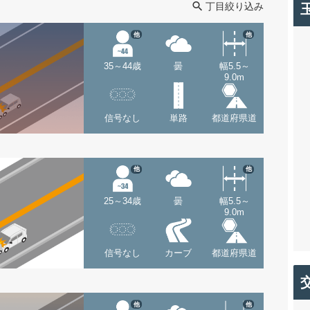
丁目絞り込み
他
他
35～44歳
曇
幅5.5～
9.0m
信号なし
単路
都道府県道
他
他
25～34歳
曇
幅5.5～
9.0m
信号なし
カーブ
都道府県道
他
他