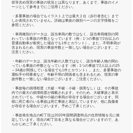
状等含め現実の事故の状況とは異なります。あくまで、事故のイメ
ージとして参考までにご活用ください。
・多重事故の場合でもイラスト上では最大２台（歩行者含む）まで
しか表現されていません。詳細は事故の個別ページの文字情報をご
参照ください。
・車両種別のデータは、該当車両の数ではなく、該当車両種別の関
わっている事故の件数となっています（例：1つの事故で2台以上の
普通自動車が衝突した場合でも1件とカウント）。また、不明車両が
含まれるため、現実の事故件数と一致しない場合がございます。ご
注意ください。
・年齢のデータは、該当年齢の人数ではなく、該当年齢人物の関わ
っている事故の件数となっています（例：1つの事故で2人以上の25
～34歳が関係している場合でも1件とカウント）。また、多重事故の
運転手や同乗者など、年齢不明の関係者も含まれるため、現実の事
故件数と一致しない場合がございます。ご注意ください。
・事故毎の損壊程度（大破・中破・小破・損害なし）は、その事故
内での最大の損壊程度が掲載されます。そのため、大破事故と表示
されていても、中破や小破の車両が存在する場合がございます。同
様に死亡者のいる事故は死亡事故と表記していますが、他に負傷者
が存在する場合がございます。予めご了承ください。
・事故発生地点の町丁目は2020年国勢調査時点の住所情報を元に推
定しています。現在の町丁目名と異なる場合がございますので、あ
らかじめご了承ください。