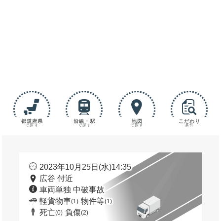
都道府県
沿線・駅
地図
こだわり
で探す
で探す
で探す
条件
2023年10月25日(水)14:35
広谷 付近
車両単独 中破事故
軽貨物車
物件等
(1)
(1)
死亡
負傷
(0)
(2)