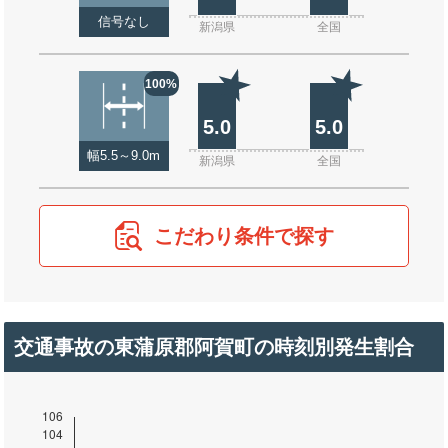
信号なし
新潟県
全国
100%
5.0
5.0
幅5.5～9.0m
新潟県
全国
こだわり条件で探す
交通事故の東蒲原郡阿賀町の時刻別発生割合