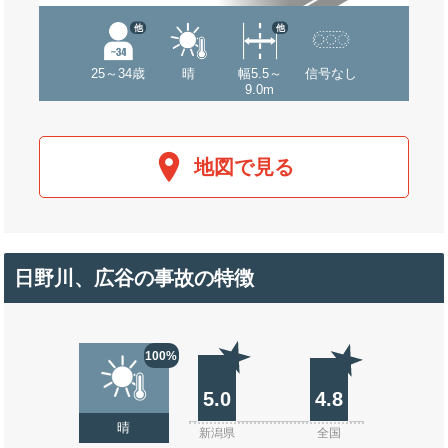
他
他
25～34歳
晴
幅5.5～
信号なし
9.0m
地図で見る
日野川、広谷の事故の特徴
100%
5.0
4.8
晴
新潟県
全国