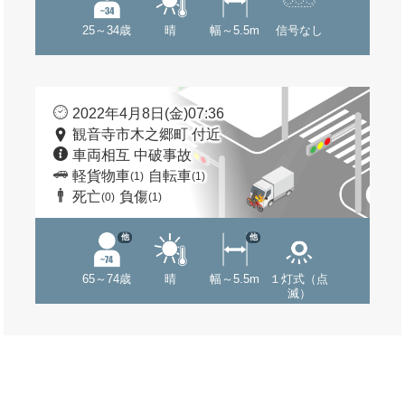
25～34歳
晴
幅～5.5m
信号なし
2022年4月8日(金)07:36
観音寺市木之郷町 付近
車両相互 中破事故
軽貨物車
自転車
(1)
(1)
死亡
負傷
(0)
(1)
他
他
65～74歳
晴
幅～5.5m
１灯式（点
滅）