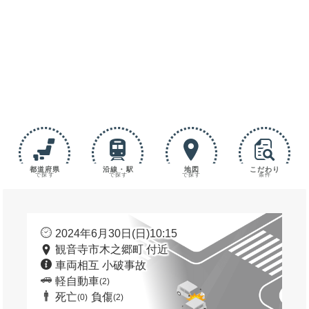
都道府県
沿線・駅
地図
こだわり
で探す
で探す
で探す
条件
2024年6月30日(日)10:15
観音寺市木之郷町 付近
車両相互 小破事故
軽自動車
(2)
死亡
負傷
(0)
(2)