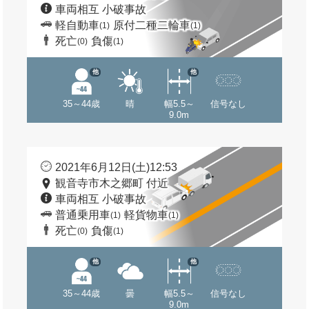
車両相互 小破事故
軽自動車
原付二種二輪車
(1)
(1)
死亡
負傷
(0)
(1)
他
他
35～44歳
晴
幅5.5～
信号なし
9.0m
2021年6月12日(土)12:53
観音寺市木之郷町 付近
車両相互 小破事故
普通乗用車
軽貨物車
(1)
(1)
死亡
負傷
(0)
(1)
他
他
35～44歳
曇
幅5.5～
信号なし
9.0m