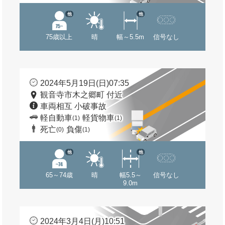
他
他
75歳以上
晴
幅～5.5m
信号なし
2024年5月19日(日)07:35
観音寺市木之郷町 付近
車両相互 小破事故
軽自動車
軽貨物車
(1)
(1)
死亡
負傷
(0)
(1)
他
他
65～74歳
晴
幅5.5～
信号なし
9.0m
2024年3月4日(月)10:51