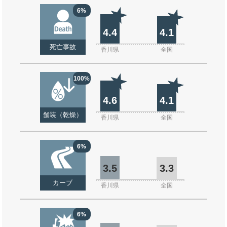
6%
4.4
4.1
死亡事故
香川県
全国
100%
4.6
4.1
舗装（乾燥）
香川県
全国
6%
3.5
3.3
カーブ
香川県
全国
6%