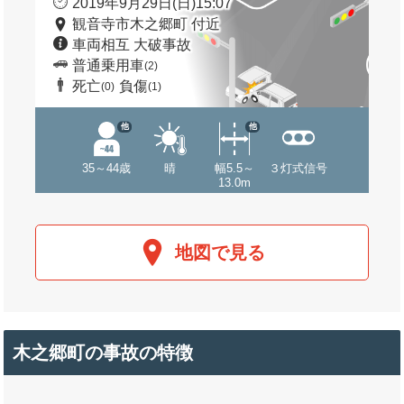
2019年9月29日(日)15:07
観音寺市木之郷町 付近
車両相互 大破事故
普通乗用車
(2)
死亡
負傷
(0)
(1)
他
他
35～44歳
晴
幅5.5～
３灯式信号
13.0m
地図で見る
木之郷町の事故の特徴