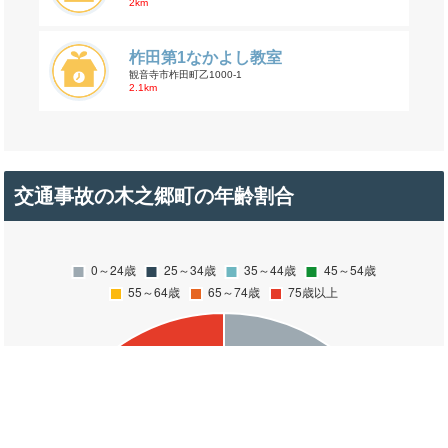
2km
柞田第1なかよし教室
観音寺市柞田町乙1000-1
2.1km
交通事故の木之郷町の年齢割合