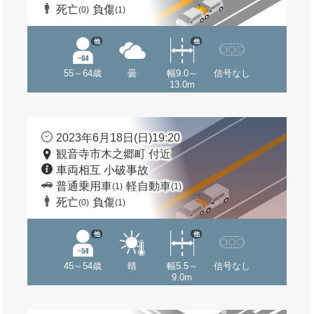
死亡
負傷
(0)
(1)
他
他
55～64歳
曇
幅9.0～
信号なし
13.0m
2023年6月18日(日)19:20
観音寺市木之郷町 付近
車両相互 小破事故
普通乗用車
軽自動車
(1)
(1)
死亡
負傷
(0)
(1)
他
他
45～54歳
晴
幅5.5～
信号なし
9.0m