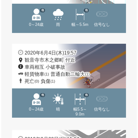
他
他
0～24歳
雨
幅～5.5m
信号なし
2020年6月4日(木)19:57
観音寺市木之郷町 付近
車両相互 小破事故
軽貨物車
普通自動二輪大
(1)
(1)
死亡
負傷
(0)
(1)
他
他
0～24歳
晴
幅5.5～
信号なし
9.0m