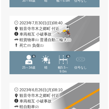
35～44歳
晴
幅～5.5m
信号なし
2023年7月30日(日)08:40
観音寺市木之郷町 付近
車両相互 小破事故
軽貨物車
普通自動二輪大
(1)
(1)
死亡
負傷
(0)
(1)
他
他
25～34歳
晴
幅5.5～
信号なし
9.0m
2023年6月26日(月)08:10
観音寺市木之郷町 付近
車両相互 小破事故
軽自動車
(2)