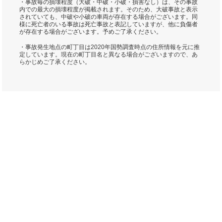
・事故毎の損壊程度（大破・中破・小破・損害なし）は、その事故
内での最大の損壊程度が掲載されます。そのため、大破事故と表示
されていても、中破や小破の車両が存在する場合がございます。同
様に死亡者のいる事故は死亡事故と表記していますが、他に負傷者
が存在する場合がございます。予めご了承ください。
・事故発生地点の町丁目は2020年国勢調査時点の住所情報を元に推
定しています。現在の町丁目名と異なる場合がございますので、あ
らかじめご了承ください。