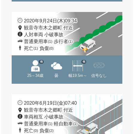
2020年9月24日(木)09:34
観音寺市木之郷町 付近
人対車両 小破事故
普通乗用車
歩行者
(1)
(1)
死亡
負傷
(1)
(0)
他
他
25～34歳
曇
幅19.5m～
信号なし
2020年6月19日(金)07:40
観音寺市木之郷町 付近
車両相互 小破事故
普通乗用車
軽自動車
(1)
(1)
死亡
負傷
(0)
(2)