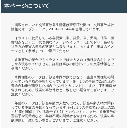
本ページについて
・掲載されている交通事故発生情報は警察庁公開の「交通事故統計
情報のオープンデータ」2019～2024年を使用しています。
・イラストに使用している各要素（車、背景、車、天候、信号、衝
突地点など）は、代表的なイメージをイラスト化しており、色や形
状等含め現実の事故の状況とは異なります。あくまで、事故のイメ
ージとして参考までにご活用ください。
・多重事故の場合でもイラスト上では最大２台（歩行者含む）まで
しか表現されていません。詳細は事故の個別ページの文字情報をご
参照ください。
・車両種別のデータは、該当車両の数ではなく、該当車両種別の関
わっている事故の件数となっています（例：1つの事故で2台以上の
普通自動車が衝突した場合でも1件とカウント）。また、不明車両が
含まれるため、現実の事故件数と一致しない場合がございます。ご
注意ください。
・年齢のデータは、該当年齢の人数ではなく、該当年齢人物の関わ
っている事故の件数となっています（例：1つの事故で2人以上の25
～34歳が関係している場合でも1件とカウント）。また、多重事故の
運転手や同乗者など、年齢不明の関係者も含まれるため、現実の事
故件数と一致しない場合がございます。ご注意ください。