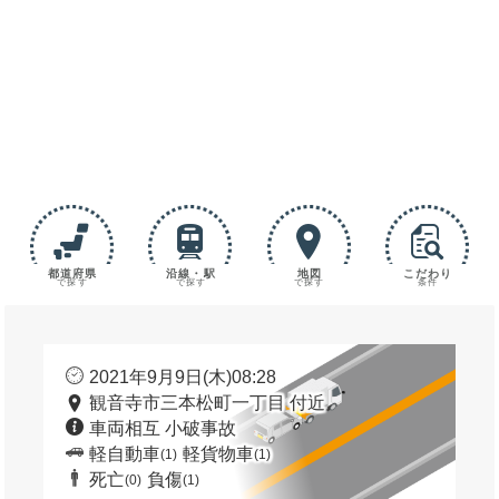
都道府県
沿線・駅
地図
こだわり
で探す
で探す
で探す
条件
2021年9月9日(木)08:28
観音寺市三本松町一丁目 付近
車両相互 小破事故
軽自動車
軽貨物車
(1)
(1)
死亡
負傷
(0)
(1)