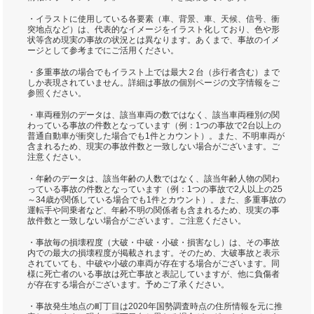
・イラストに使用している各要素（車、背景、車、天候、信号、衝
突地点など）は、代表的なイメージをイラスト化しており、色や形
状等含め現実の事故の状況とは異なります。あくまで、事故のイメ
ージとして参考までにご活用ください。
・多重事故の場合でもイラスト上では最大２台（歩行者含む）まで
しか表現されていません。詳細は事故の個別ページの文字情報をご
参照ください。
・車両種別のデータは、該当車両の数ではなく、該当車両種別の関
わっている事故の件数となっています（例：1つの事故で2台以上の
普通自動車が衝突した場合でも1件とカウント）。また、不明車両が
含まれるため、現実の事故件数と一致しない場合がございます。ご
注意ください。
・年齢のデータは、該当年齢の人数ではなく、該当年齢人物の関わ
っている事故の件数となっています（例：1つの事故で2人以上の25
～34歳が関係している場合でも1件とカウント）。また、多重事故の
運転手や同乗者など、年齢不明の関係者も含まれるため、現実の事
故件数と一致しない場合がございます。ご注意ください。
・事故毎の損壊程度（大破・中破・小破・損害なし）は、その事故
内での最大の損壊程度が掲載されます。そのため、大破事故と表示
されていても、中破や小破の車両が存在する場合がございます。同
様に死亡者のいる事故は死亡事故と表記していますが、他に負傷者
が存在する場合がございます。予めご了承ください。
・事故発生地点の町丁目は2020年国勢調査時点の住所情報を元に推