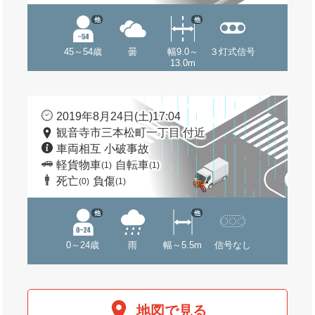
他
他
45～54歳
曇
幅9.0～
３灯式信号
13.0m
2019年8月24日(土)17:04
観音寺市三本松町一丁目 付近
車両相互 小破事故
軽貨物車
自転車
(1)
(1)
死亡
負傷
(0)
(1)
他
他
0～24歳
雨
幅～5.5m
信号なし
地図で見る