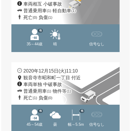
車両相互 小破事故
普通乗用車
軽自動車
(1)
(1)
死亡
負傷
(0)
(1)
他
35～44歳
晴
信号なし
2020年12月15日(火)11:10
観音寺市昭和町一丁目 付近
車両単独 中破事故
普通乗用車
物件等
(1)
(1)
死亡
負傷
(1)
(0)
他
他
45～54歳
曇
幅～5.5m
信号なし