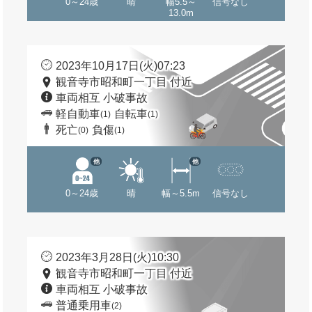
0～24歳
晴
幅5.5～
信号なし
13.0m
2023年10月17日(火)07:23
観音寺市昭和町一丁目 付近
車両相互 小破事故
軽自動車
自転車
(1)
(1)
死亡
負傷
(0)
(1)
他
他
0～24歳
晴
幅～5.5m
信号なし
2023年3月28日(火)10:30
観音寺市昭和町一丁目 付近
車両相互 小破事故
普通乗用車
(2)