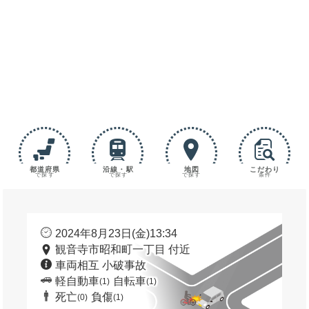
都道府県
沿線・駅
地図
こだわり
で探す
で探す
で探す
条件
2024年8月23日(金)13:34
観音寺市昭和町一丁目 付近
車両相互 小破事故
軽自動車
自転車
(1)
(1)
死亡
負傷
(0)
(1)