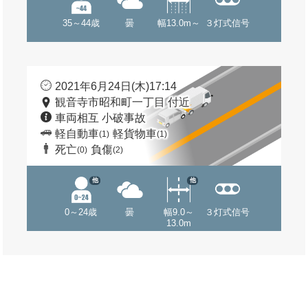
35～44歳
曇
幅13.0m～
３灯式信号
2021年6月24日(木)17:14
観音寺市昭和町一丁目 付近
車両相互 小破事故
軽自動車
軽貨物車
(1)
(1)
死亡
負傷
(0)
(2)
他
他
0～24歳
曇
幅9.0～
３灯式信号
13.0m