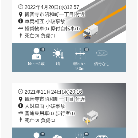
2022年4月20日(水)12:57
観音寺市昭和町一丁目 付近
車両相互 小破事故
軽貨物車
原付自転車
(1)
(1)
死亡
負傷
(0)
(1)
他
他
55～64歳
晴
幅5.5～
信号なし
9.0m
2021年11月24日(水)20:16
観音寺市昭和町一丁目 付近
人対車両 小破事故
普通乗用車
歩行者
(1)
(1)
死亡
負傷
(0)
(1)
他
他