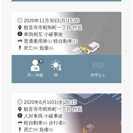
2020年11月30日(月)15:20
観音寺市昭和町一丁目 付近
車両相互 小破事故
普通乗用車
軽自動車
(1)
(1)
死亡
負傷
(0)
(1)
他
25～34歳
晴
信号なし
2020年6月10日(水)20:15
観音寺市昭和町一丁目 付近
人対車両 小破事故
軽自動車
歩行者
(1)
(1)
死亡
負傷
(0)
(1)