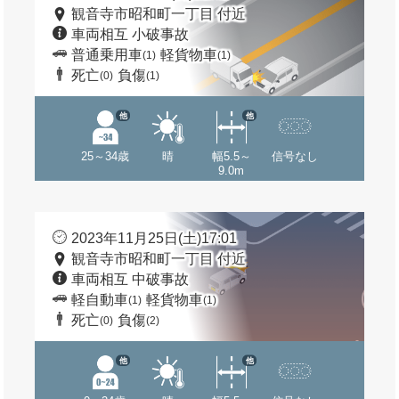
観音寺市昭和町一丁目 付近
車両相互 小破事故
普通乗用車
軽貨物車
(1)
(1)
死亡
負傷
(0)
(1)
他
他
25～34歳
晴
幅5.5～
信号なし
9.0m
2023年11月25日(土)17:01
観音寺市昭和町一丁目 付近
車両相互 中破事故
軽自動車
軽貨物車
(1)
(1)
死亡
負傷
(0)
(2)
他
他