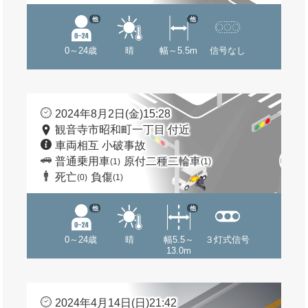
他
他
0～24歳
晴
幅～5.5m
信号なし
2024年8月2日(金)15:28
観音寺市昭和町一丁目 付近
車両相互 小破事故
普通乗用車
原付二種二輪車
(1)
(1)
死亡
負傷
(0)
(1)
他
他
0～24歳
晴
幅5.5～
３灯式信号
13.0m
2024年4月14日(日)21:42