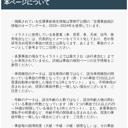
本ページについて
・掲載されている交通事故発生情報は警察庁公開の「交通事故統計
情報のオープンデータ」2019～2024年を使用しています。
・イラストに使用している各要素（車、背景、車、天候、信号、衝
突地点など）は、代表的なイメージをイラスト化しており、色や形
状等含め現実の事故の状況とは異なります。あくまで、事故のイメ
ージとして参考までにご活用ください。
・多重事故の場合でもイラスト上では最大２台（歩行者含む）まで
しか表現されていません。詳細は事故の個別ページの文字情報をご
参照ください。
・車両種別のデータは、該当車両の数ではなく、該当車両種別の関
わっている事故の件数となっています（例：1つの事故で2台以上の
普通自動車が衝突した場合でも1件とカウント）。また、不明車両が
含まれるため、現実の事故件数と一致しない場合がございます。ご
注意ください。
・年齢のデータは、該当年齢の人数ではなく、該当年齢人物の関わ
っている事故の件数となっています（例：1つの事故で2人以上の25
～34歳が関係している場合でも1件とカウント）。また、多重事故の
運転手や同乗者など、年齢不明の関係者も含まれるため、現実の事
故件数と一致しない場合がございます。ご注意ください。
・事故毎の損壊程度（大破・中破・小破・損害なし）は、その事故