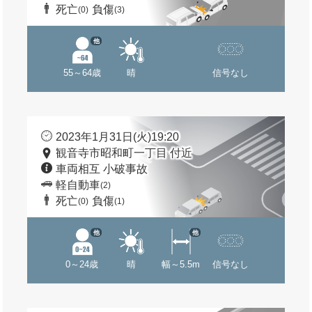
死亡
負傷
(0)
(3)
他
55～64歳
晴
信号なし
2023年1月31日(火)19:20
観音寺市昭和町一丁目 付近
車両相互 小破事故
軽自動車
(2)
死亡
負傷
(0)
(1)
他
他
0～24歳
晴
幅～5.5m
信号なし