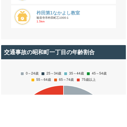
柞田第1なかよし教室
観音寺市柞田町乙1000-1
1.5km
交通事故の昭和町一丁目の年齢割合