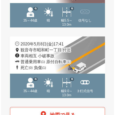
他
他
35～44歳
晴
幅5.5～
信号なし
13.0m
2020年5月8日(金)17:41
観音寺市昭和町一丁目 付近
車両相互 小破事故
普通乗用車
原付自転車
(1)
(1)
死亡
負傷
(0)
(1)
他
他
35～44歳
晴
幅9.0～
３灯式信号
13.0m