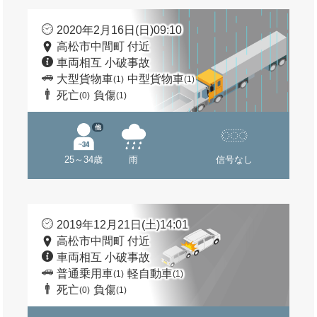
2020年2月16日(日)09:10
高松市中間町 付近
車両相互 小破事故
大型貨物車
中型貨物車
(1)
(1)
死亡
負傷
(0)
(1)
他
25～34歳
雨
信号なし
2019年12月21日(土)14:01
高松市中間町 付近
車両相互 小破事故
普通乗用車
軽自動車
(1)
(1)
死亡
負傷
(0)
(1)