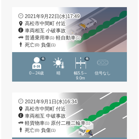
2021年9月22日(水)17:49
高松市中間町 付近
車両相互 小破事故
普通乗用車
軽自動車
(1)
(1)
死亡
負傷
(0)
(1)
他
他
0～24歳
晴
幅5.5～
信号なし
9.0m
2021年9月1日(水)16:34
高松市中間町 付近
車両相互 中破事故
軽貨物車
原付二種二輪車
(1)
(1)
死亡
負傷
(0)
(1)