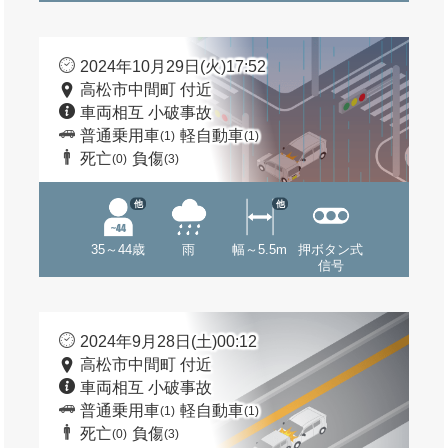
2024年10月29日(火)17:52
高松市中間町 付近
車両相互 小破事故
普通乗用車
軽自動車
(1)
(1)
死亡
負傷
(0)
(3)
他
他
35～44歳
雨
幅～5.5m
押ボタン式
信号
2024年9月28日(土)00:12
高松市中間町 付近
車両相互 小破事故
普通乗用車
軽自動車
(1)
(1)
死亡
負傷
(0)
(3)