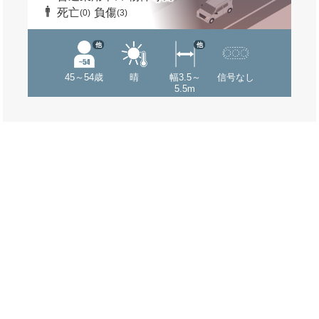
死亡
負傷
(0)
(3)
他
他
45～54歳
晴
幅3.5～
信号なし
5.5m