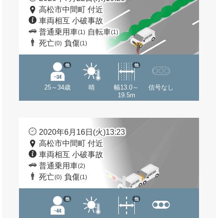
高松市中間町 付近
車両相互 小破事故
普通乗用車
自転車
(1)
(1)
死亡
負傷
(0)
(1)
他
他
25～34歳
晴
幅13.0～
信号なし
19.5m
2020年6月16日(火)13:23
高松市中間町 付近
車両相互 小破事故
普通乗用車
(2)
死亡
負傷
(0)
(1)
他
他