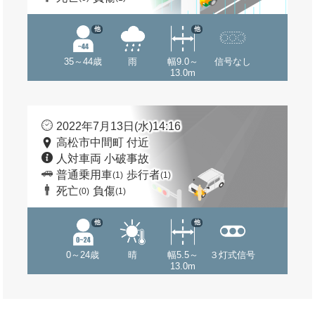
他
他
35～44歳
雨
幅9.0～
信号なし
13.0m
2022年7月13日(水)14:16
高松市中間町 付近
人対車両 小破事故
普通乗用車
歩行者
(1)
(1)
死亡
負傷
(0)
(1)
他
他
0～24歳
晴
幅5.5～
３灯式信号
13.0m