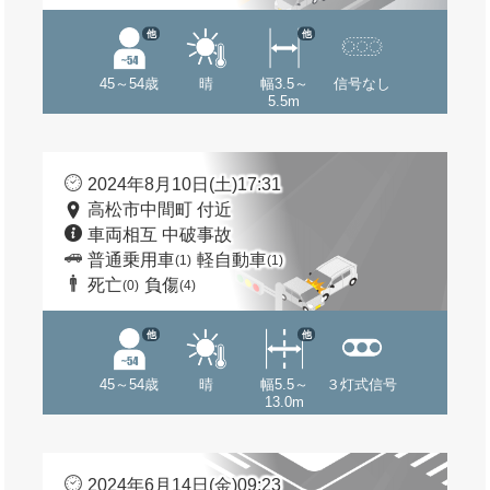
他
他
45～54歳
晴
幅3.5～
信号なし
5.5m
2024年8月10日(土)17:31
高松市中間町 付近
車両相互 中破事故
普通乗用車
軽自動車
(1)
(1)
死亡
負傷
(0)
(4)
他
他
45～54歳
晴
幅5.5～
３灯式信号
13.0m
2024年6月14日(金)09:23