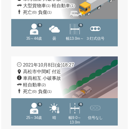
大型貨物車
軽自動車
(1)
(1)
死亡
負傷
(0)
(1)
他
他
35～44歳
曇
幅13.0m～
３灯式信号
2021年10月8日(金)18:27
高松市中間町 付近
車両相互 小破事故
軽自動車
(2)
死亡
負傷
(0)
(1)
他
他
25～34歳
晴
幅9.0～
信号なし
13.0m