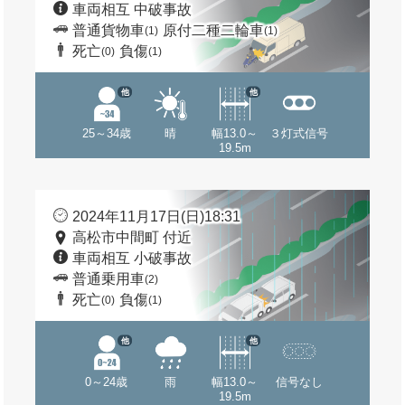
車両相互 中破事故
普通貨物車
原付二種二輪車
(1)
(1)
死亡
負傷
(0)
(1)
他
他
25～34歳
晴
幅13.0～
３灯式信号
19.5m
2024年11月17日(日)18:31
高松市中間町 付近
車両相互 小破事故
普通乗用車
(2)
死亡
負傷
(0)
(1)
他
他
0～24歳
雨
幅13.0～
信号なし
19.5m