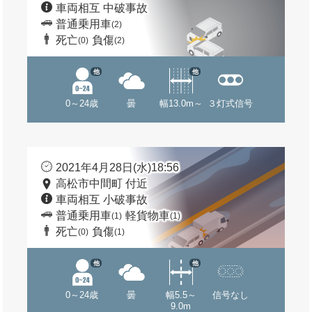
車両相互 中破事故
普通乗用車
(2)
死亡
負傷
(0)
(2)
他
他
0～24歳
曇
幅13.0m～
３灯式信号
2021年4月28日(水)18:56
高松市中間町 付近
車両相互 小破事故
普通乗用車
軽貨物車
(1)
(1)
死亡
負傷
(0)
(1)
他
他
0～24歳
曇
幅5.5～
信号なし
9.0m