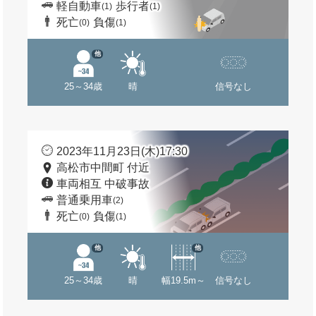
軽自動車
歩行者
(1)
(1)
死亡
負傷
(0)
(1)
他
25～34歳
晴
信号なし
2023年11月23日(木)17:30
高松市中間町 付近
車両相互 中破事故
普通乗用車
(2)
死亡
負傷
(0)
(1)
他
他
25～34歳
晴
幅19.5m～
信号なし