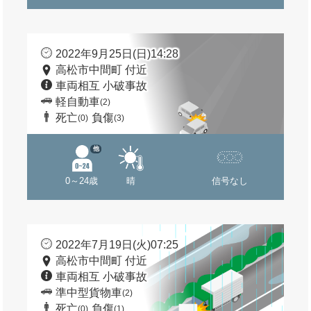
2022年9月25日(日)14:28
高松市中間町 付近
車両相互 小破事故
軽自動車
(2)
死亡
負傷
(0)
(3)
他
0～24歳
晴
信号なし
2022年7月19日(火)07:25
高松市中間町 付近
車両相互 小破事故
準中型貨物車
(2)
死亡
負傷
(0)
(1)