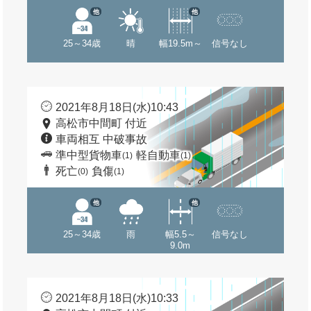
他
他
25～34歳
晴
幅19.5m～
信号なし
2021年8月18日(水)10:43
高松市中間町 付近
車両相互 中破事故
準中型貨物車
軽自動車
(1)
(1)
死亡
負傷
(0)
(1)
他
他
25～34歳
雨
幅5.5～
信号なし
9.0m
2021年8月18日(水)10:33