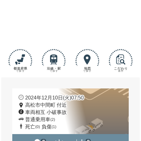
都道府県
沿線・駅
地図
こだわり
で探す
で探す
で探す
条件
2024年12月10日(火)07:50
高松市中間町 付近
車両相互 小破事故
普通乗用車
(2)
死亡
負傷
(0)
(1)
他
他