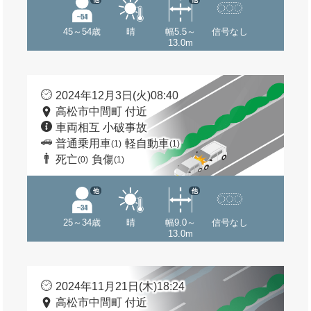
45～54歳
晴
幅5.5～
信号なし
13.0m
2024年12月3日(火)08:40
高松市中間町 付近
車両相互 小破事故
普通乗用車
軽自動車
(1)
(1)
死亡
負傷
(0)
(1)
他
他
25～34歳
晴
幅9.0～
信号なし
13.0m
2024年11月21日(木)18:24
高松市中間町 付近