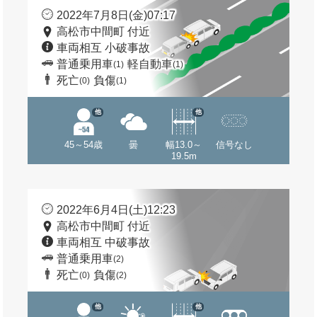
2022年7月8日(金)07:17
高松市中間町 付近
車両相互 小破事故
普通乗用車
軽自動車
(1)
(1)
死亡
負傷
(0)
(1)
他
他
45～54歳
曇
幅13.0～
信号なし
19.5m
2022年6月4日(土)12:23
高松市中間町 付近
車両相互 中破事故
普通乗用車
(2)
死亡
負傷
(0)
(2)
他
他