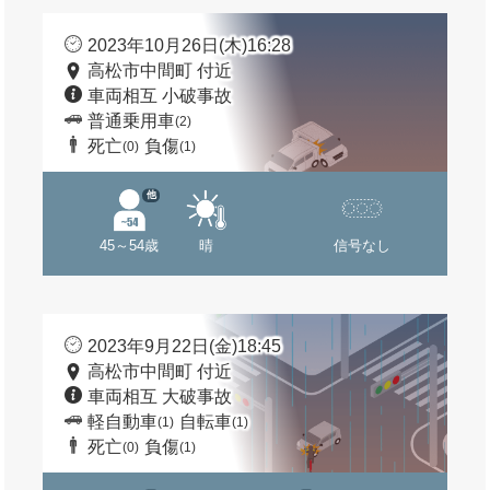
2023年10月26日(木)16:28
高松市中間町 付近
車両相互 小破事故
普通乗用車
(2)
死亡
負傷
(0)
(1)
他
45～54歳
晴
信号なし
2023年9月22日(金)18:45
高松市中間町 付近
車両相互 大破事故
軽自動車
自転車
(1)
(1)
死亡
負傷
(0)
(1)