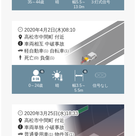
35～44歳
晴
幅5.5～
３灯式信号
13.0m
2020年4月2日(木)08:10
高松市中間町 付近
車両相互 中破事故
軽自動車
自転車
(1)
(1)
死亡
負傷
(0)
(1)
他
他
0～24歳
晴
幅3.5～
信号なし
5.5m
2020年3月25日(水)18:33
高松市中間町 付近
車両単独 小破事故
普通乗用車
物件等
(1)
(1)