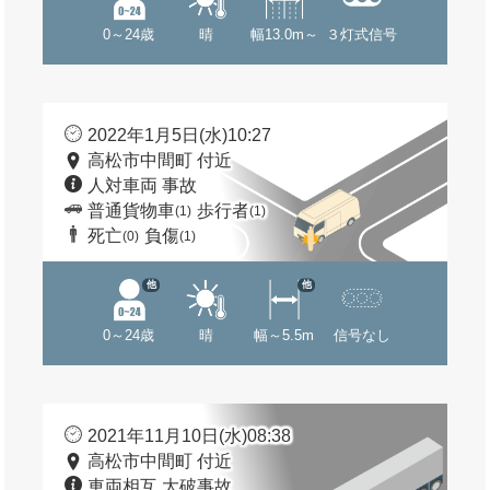
0～24歳
晴
幅13.0m～
３灯式信号
2022年1月5日(水)10:27
高松市中間町 付近
人対車両 事故
普通貨物車
歩行者
(1)
(1)
死亡
負傷
(0)
(1)
他
他
0～24歳
晴
幅～5.5m
信号なし
2021年11月10日(水)08:38
高松市中間町 付近
車両相互 大破事故