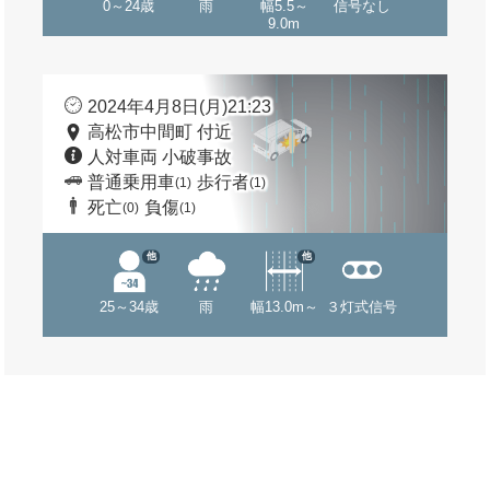
0～24歳
雨
幅5.5～
信号なし
9.0m
2024年4月8日(月)21:23
高松市中間町 付近
人対車両 小破事故
普通乗用車
歩行者
(1)
(1)
死亡
負傷
(0)
(1)
他
他
25～34歳
雨
幅13.0m～
３灯式信号