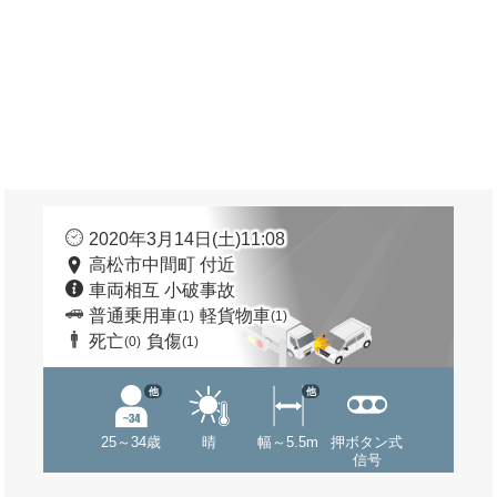
2020年3月14日(土)11:08
高松市中間町 付近
車両相互 小破事故
普通乗用車
軽貨物車
(1)
(1)
死亡
負傷
(0)
(1)
他
他
25～34歳
晴
幅～5.5m
押ボタン式
信号