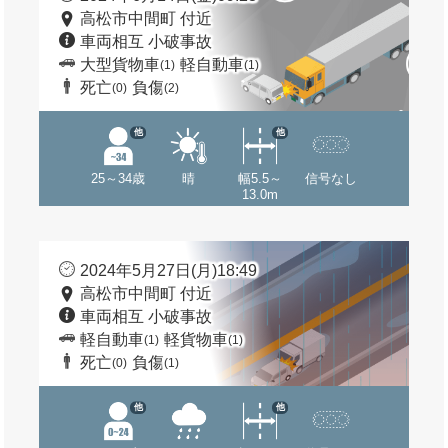
高松市中間町 付近
車両相互 小破事故
大型貨物車
軽自動車
(1)
(1)
死亡
負傷
(0)
(2)
他
他
25～34歳
晴
幅5.5～
信号なし
13.0m
2024年5月27日(月)18:49
高松市中間町 付近
車両相互 小破事故
軽自動車
軽貨物車
(1)
(1)
死亡
負傷
(0)
(1)
他
他