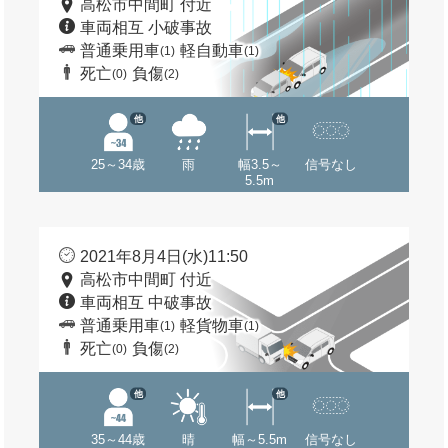
高松市中間町 付近
車両相互 小破事故
普通乗用車
軽自動車
(1)
(1)
死亡
負傷
(0)
(2)
他
他
25～34歳
雨
幅3.5～
信号なし
5.5m
2021年8月4日(水)11:50
高松市中間町 付近
車両相互 中破事故
普通乗用車
軽貨物車
(1)
(1)
死亡
負傷
(0)
(2)
他
他
35～44歳
晴
幅～5.5m
信号なし