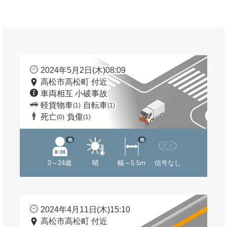
2024年5月2日(木)08:09
高松市高松町 付近
車両相互 小破事故
軽貨物車
自転車
(1)
(1)
死亡
負傷
(0)
(1)
他
他
0～24歳
晴
幅～5.5m
信号なし
2024年4月11日(木)15:10
高松市高松町 付近