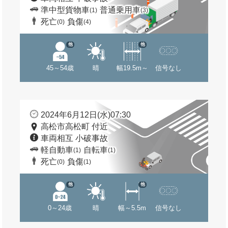
準中型貨物車
普通乗用車
(1)
(3)
死亡
負傷
(0)
(4)
他
他
45～54歳
晴
幅19.5m～
信号なし
2024年6月12日(水)07:30
高松市高松町 付近
車両相互 小破事故
軽自動車
自転車
(1)
(1)
死亡
負傷
(0)
(1)
他
他
0～24歳
晴
幅～5.5m
信号なし