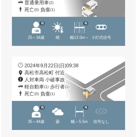
普通乗用車
(2)
死亡
負傷
(0)
(1)
他
他
25～34歳
晴
幅13.0m～
３灯式信号
2024年9月22日(日)09:38
高松市高松町 付近
人対車両 小破事故
軽自動車
歩行者
(1)
(1)
死亡
負傷
(0)
(1)
他
他
35～44歳
曇
幅～5.5m
信号なし