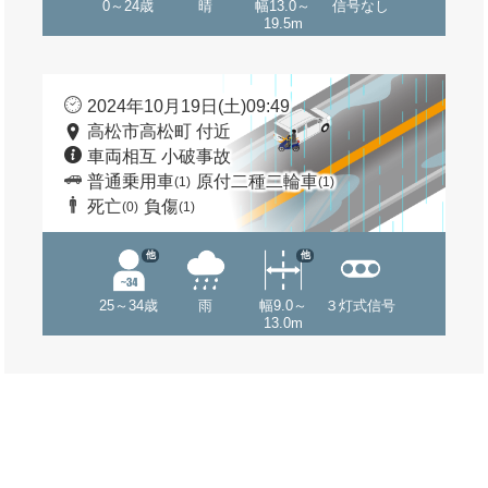
0～24歳
晴
幅13.0～
信号なし
19.5m
2024年10月19日(土)09:49
高松市高松町 付近
車両相互 小破事故
普通乗用車
原付二種二輪車
(1)
(1)
死亡
負傷
(0)
(1)
他
他
25～34歳
雨
幅9.0～
３灯式信号
13.0m