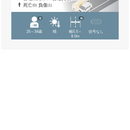
死亡
負傷
(0)
(1)
他
他
25～34歳
晴
幅5.5～
信号なし
9.0m