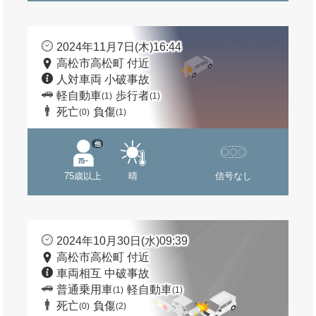
2024年11月7日(木)16:44
高松市高松町 付近
人対車両 小破事故
軽自動車
歩行者
(1)
(1)
死亡
負傷
(0)
(1)
他
75歳以上
晴
信号なし
2024年10月30日(水)09:39
高松市高松町 付近
車両相互 中破事故
普通乗用車
軽自動車
(1)
(1)
死亡
負傷
(0)
(2)