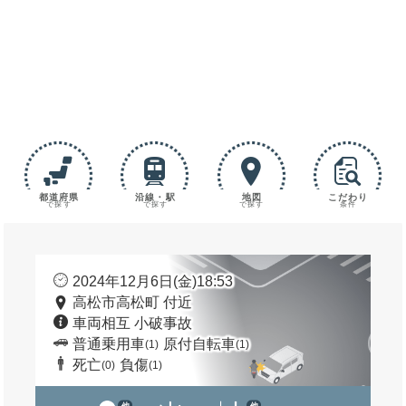
都道府県
沿線・駅
地図
こだわり
で探す
で探す
で探す
条件
2024年12月6日(金)18:53
高松市高松町 付近
車両相互 小破事故
普通乗用車
原付自転車
(1)
(1)
死亡
負傷
(0)
(1)
他
他