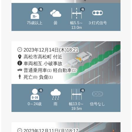
他
他
75歳以上
曇
幅5.5～
３灯式信号
13.0m
2023年12月14日(木)18:21
高松市高松町 付近
車両相互 小破事故
普通乗用車
軽自動車
(1)
(1)
死亡
負傷
(0)
(1)
他
他
0～24歳
雨
幅13.0～
信号なし
19.5m
2023年12月11日(月)18:17