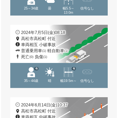
25～34歳
曇
幅5.5～
信号なし
13.0m
2024年7月5日(金)08:18
高松市高松町 付近
車両相互 小破事故
普通乗用車
軽自動車
(1)
(1)
死亡
負傷
(0)
(1)
他
他
35～44歳
晴
幅19.5m～
信号なし
2024年6月14日(金)10:37
高松市高松町 付近
車両相互 中破事故