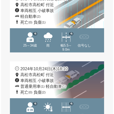
高松市高松町 付近
車両相互 小破事故
軽自動車
(2)
死亡
負傷
(0)
(1)
他
他
25～34歳
雨
幅5.5～
信号なし
9.0m
2024年10月24日(木)18:10
高松市高松町 付近
車両相互 小破事故
普通乗用車
軽自動車
(1)
(1)
死亡
負傷
(0)
(2)
他
他