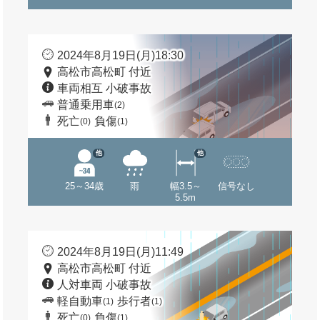
2024年8月19日(月)18:30
高松市高松町 付近
車両相互 小破事故
普通乗用車
(2)
死亡
負傷
(0)
(1)
他
他
25～34歳
雨
幅3.5～
信号なし
5.5m
2024年8月19日(月)11:49
高松市高松町 付近
人対車両 小破事故
軽自動車
歩行者
(1)
(1)
死亡
負傷
(0)
(1)