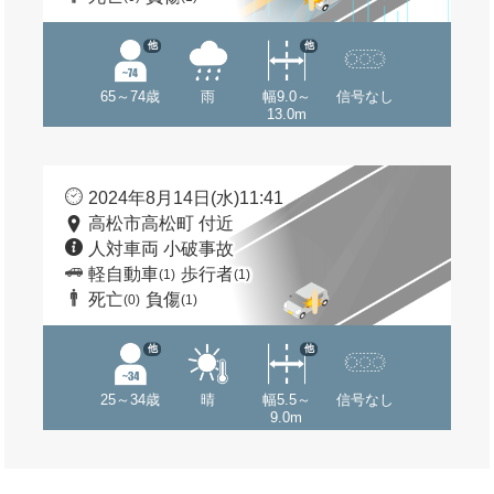
他
他
65～74歳
雨
幅9.0～
信号なし
13.0m
2024年8月14日(水)11:41
高松市高松町 付近
人対車両 小破事故
軽自動車
歩行者
(1)
(1)
死亡
負傷
(0)
(1)
他
他
25～34歳
晴
幅5.5～
信号なし
9.0m