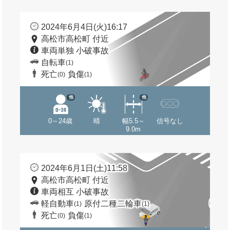
2024年6月4日(火)16:17
高松市高松町 付近
車両単独 小破事故
自転車
(1)
死亡
負傷
(0)
(1)
他
他
0～24歳
晴
幅5.5～
信号なし
9.0m
2024年6月1日(土)11:58
高松市高松町 付近
車両相互 小破事故
軽自動車
原付二種二輪車
(1)
(1)
死亡
負傷
(0)
(1)