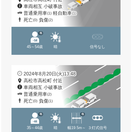
車両相互 小破事故
普通乗用車
軽自動車
(1)
(1)
死亡
負傷
(0)
(2)
他
45～54歳
晴
信号なし
2024年8月20日(火)13:48
高松市高松町 付近
車両相互 小破事故
普通乗用車
(2)
死亡
負傷
(0)
(1)
他
他
35～44歳
晴
幅19.5m～
３灯式信号