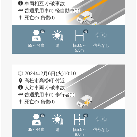
車両相互 小破事故
普通乗用車
軽自動車
(1)
(1)
死亡
負傷
(0)
(1)
他
他
65～74歳
晴
幅3.5～
信号なし
5.5m
2024年2月6日(火)10:10
高松市高松町 付近
人対車両 小破事故
普通乗用車
歩行者
(1)
(1)
死亡
負傷
(0)
(1)
他
他
35～44歳
晴
幅5.5～
信号なし
9.0m