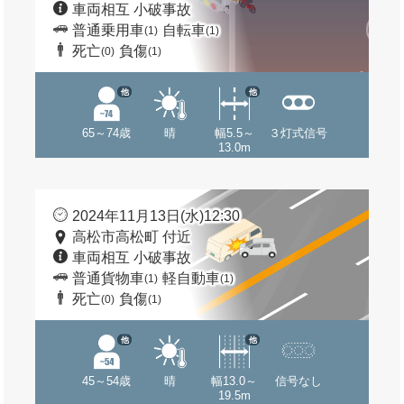
車両相互 小破事故
普通乗用車
自転車
(1)
(1)
死亡
負傷
(0)
(1)
他
他
65～74歳
晴
幅5.5～
３灯式信号
13.0m
2024年11月13日(水)12:30
高松市高松町 付近
車両相互 小破事故
普通貨物車
軽自動車
(1)
(1)
死亡
負傷
(0)
(1)
他
他
45～54歳
晴
幅13.0～
信号なし
19.5m