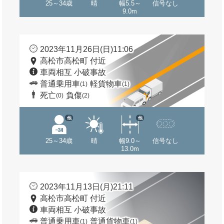
25～34歳
晴
幅5.5～
信号なし
9.0m
2023年11月26日(日)11:06
高松市高松町 付近
車両相互 小破事故
普通乗用車
軽貨物車
(1)
(1)
死亡
負傷
(0)
(2)
他
他
25～34歳
晴
幅9.0～
信号なし
13.0m
2023年11月13日(月)21:11
高松市高松町 付近
車両相互 小破事故
普通乗用車
普通貨物車
(1)
(1)