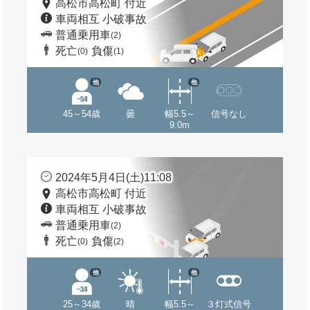
高松市高松町 付近
車両相互 小破事故
普通乗用車
(2)
死亡
負傷
(0)
(1)
他
他
45～54歳
曇
幅5.5～
信号なし
9.0m
2024年5月4日(土)11:08
高松市高松町 付近
車両相互 小破事故
普通乗用車
(2)
死亡
負傷
(0)
(2)
他
他
25～34歳
晴
幅5.5～
３灯式信号