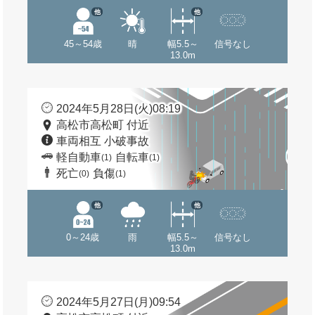
他
他
45～54歳
晴
幅5.5～
信号なし
13.0m
2024年5月28日(火)08:19
高松市高松町 付近
車両相互 小破事故
軽自動車
自転車
(1)
(1)
死亡
負傷
(0)
(1)
他
他
0～24歳
雨
幅5.5～
信号なし
13.0m
2024年5月27日(月)09:54