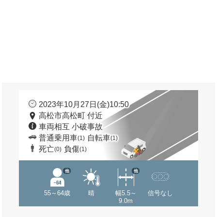
2023年10月27日(金)10:50
高松市高松町 付近
車両相互 小破事故
普通乗用車
自転車
(1)
(1)
死亡
負傷
(0)
(1)
他
他
55～64歳
晴
幅5.5～
信号なし
9.0m