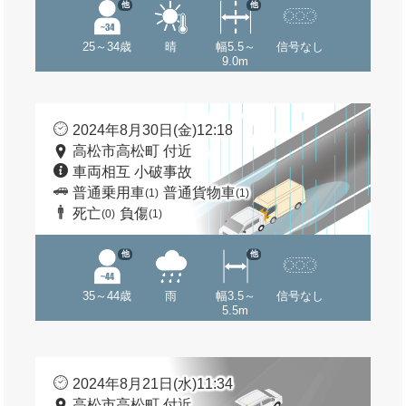
他
他
25～34歳
晴
幅5.5～
信号なし
9.0m
2024年8月30日(金)12:18
高松市高松町 付近
車両相互 小破事故
普通乗用車
普通貨物車
(1)
(1)
死亡
負傷
(0)
(1)
他
他
35～44歳
雨
幅3.5～
信号なし
5.5m
2024年8月21日(水)11:34
高松市高松町 付近