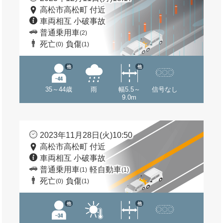
高松市高松町 付近
車両相互 小破事故
普通乗用車
(2)
死亡
負傷
(0)
(1)
他
他
35～44歳
雨
幅5.5～
信号なし
9.0m
2023年11月28日(火)10:50
高松市高松町 付近
車両相互 小破事故
普通乗用車
軽自動車
(1)
(1)
死亡
負傷
(0)
(1)
他
他