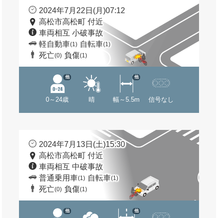
2024年7月22日(月)07:12
高松市高松町 付近
車両相互 小破事故
軽自動車
自転車
(1)
(1)
死亡
負傷
(0)
(1)
他
他
0～24歳
晴
幅～5.5m
信号なし
2024年7月13日(土)15:30
高松市高松町 付近
車両相互 中破事故
普通乗用車
自転車
(1)
(1)
死亡
負傷
(0)
(1)
他
他