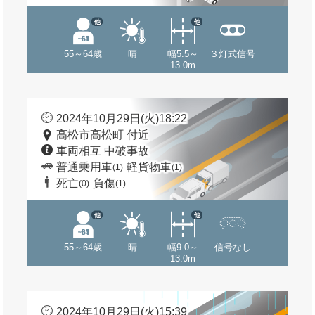
他
他
55～64歳
晴
幅5.5～
３灯式信号
13.0m
2024年10月29日(火)18:22
高松市高松町 付近
車両相互 中破事故
普通乗用車
軽貨物車
(1)
(1)
死亡
負傷
(0)
(1)
他
他
55～64歳
晴
幅9.0～
信号なし
13.0m
2024年10月29日(火)15:39