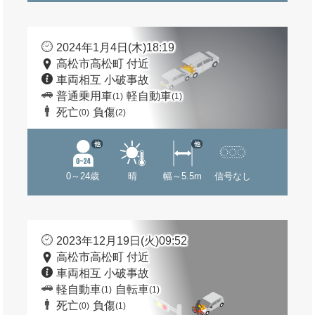
2024年1月4日(木)18:19
高松市高松町 付近
車両相互 小破事故
普通乗用車
軽自動車
(1)
(1)
死亡
負傷
(0)
(2)
他
他
0～24歳
晴
幅～5.5m
信号なし
2023年12月19日(火)09:52
高松市高松町 付近
車両相互 小破事故
軽自動車
自転車
(1)
(1)
死亡
負傷
(0)
(1)