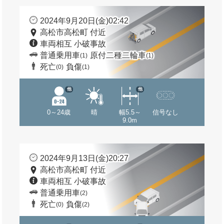
2024年9月20日(金)02:42
高松市高松町 付近
車両相互 小破事故
普通乗用車
原付二種二輪車
(1)
(1)
死亡
負傷
(0)
(1)
他
他
0～24歳
晴
幅5.5～
信号なし
9.0m
2024年9月13日(金)20:27
高松市高松町 付近
車両相互 小破事故
普通乗用車
(2)
死亡
負傷
(0)
(2)