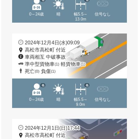
0～24歳
晴
幅5.5～
信号なし
13.0m
2024年12月4日(水)09:09
高松市高松町 付近
車両相互 中破事故
準中型貨物車
軽貨物車
(1)
(1)
死亡
負傷
(0)
(1)
他
他
0～24歳
晴
幅5.5～
信号なし
9.0m
2024年12月1日(日)17:44
高松市高松町 付近