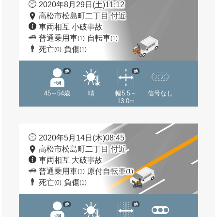
2020年8月29日(土)11:12
高松市松島町二丁目 付近
車両相互 小破事故
普通乗用車
自転車
(1)
(1)
死亡
負傷
(0)
(1)
他
他
45～54歳
晴
幅5.5～
信号なし
13.0m
2020年5月14日(木)08:45
高松市松島町二丁目 付近
車両相互 大破事故
普通乗用車
原付自転車
(1)
(1)
死亡
負傷
(0)
(1)
他
他