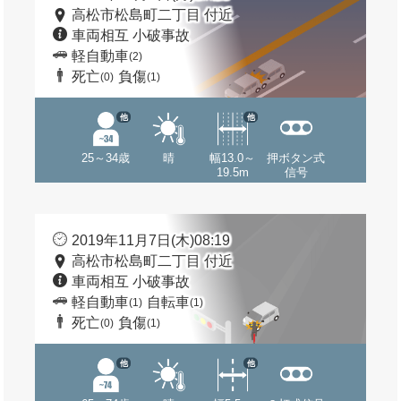
高松市松島町二丁目 付近
車両相互 小破事故
軽自動車
(2)
死亡
負傷
(0)
(1)
他
他
25～34歳
晴
幅13.0～
押ボタン式
19.5m
信号
2019年11月7日(木)08:19
高松市松島町二丁目 付近
車両相互 小破事故
軽自動車
自転車
(1)
(1)
死亡
負傷
(0)
(1)
他
他