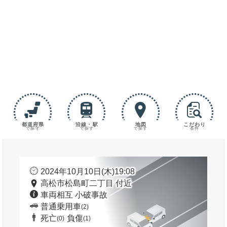
都道府県
沿線・駅
地図
こだわり
で探す
で探す
で探す
条件
2024年10月10日(木)19:08
高松市松島町二丁目 付近
車両相互 小破事故
普通乗用車
(2)
死亡
負傷
(0)
(1)