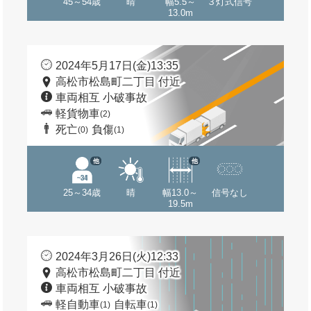
45～54歳
晴
幅5.5～
３灯式信号
13.0m
2024年5月17日(金)13:35
高松市松島町二丁目 付近
車両相互 小破事故
軽貨物車
(2)
死亡
負傷
(0)
(1)
他
他
25～34歳
晴
幅13.0～
信号なし
19.5m
2024年3月26日(火)12:33
高松市松島町二丁目 付近
車両相互 小破事故
軽自動車
自転車
(1)
(1)