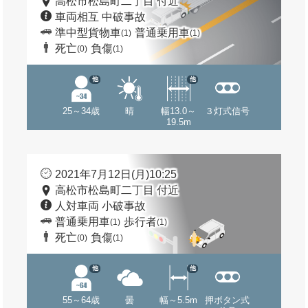
高松市松島町二丁目 付近
車両相互 中破事故
準中型貨物車
普通乗用車
(1)
(1)
死亡
負傷
(0)
(1)
他
他
25～34歳
晴
幅13.0～
３灯式信号
19.5m
2021年7月12日(月)10:25
高松市松島町二丁目 付近
人対車両 小破事故
普通乗用車
歩行者
(1)
(1)
死亡
負傷
(0)
(1)
他
他
55～64歳
曇
幅～5.5m
押ボタン式