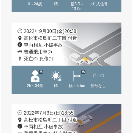
0～24歳
晴
幅5.5～
３灯式信号
13.0m
2022年9月30日(金)20:38
高松市松島町二丁目 付近
車両相互 小破事故
普通乗用車
(2)
死亡
負傷
(0)
(1)
他
他
25～34歳
晴
幅～5.5m
信号なし
2022年7月3日(日)18:55
高松市松島町二丁目 付近
車両相互 小破事故