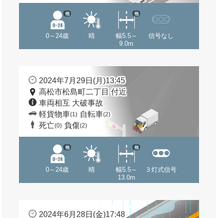
他
他
0～24歳
晴
幅5.5～
信号なし
9.0m
2024年7月29日(月)13:45
高松市松島町二丁目 付近
車両相互 大破事故
軽貨物車
自転車
(1)
(2)
死亡
負傷
(0)
(2)
他
他
0～24歳
晴
幅5.5～
３灯式信号
13.0m
2024年6月28日(金)17:48