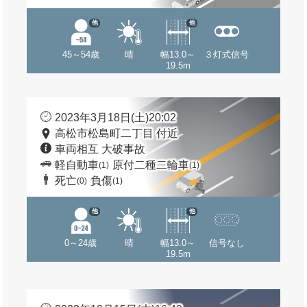
他
他
45～54歳
晴
幅13.0～
３灯式信号
19.5m
2023年3月18日(土)20:02
高松市松島町二丁目 付近
車両相互 大破事故
軽自動車
原付二種二輪車
(1)
(1)
死亡
負傷
(0)
(1)
他
他
0～24歳
晴
幅13.0～
信号なし
19.5m