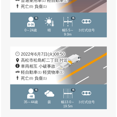
普通乗用車
軽自動車
(1)
(1)
死亡
負傷
(0)
(1)
他
他
0～24歳
晴
幅5.5～
３灯式信号
9.0m
2022年6月7日(火)08:50
高松市松島町二丁目 付近
車両相互 小破事故
軽自動車
軽貨物車
(1)
(1)
死亡
負傷
(0)
(1)
他
他
35～44歳
曇
幅13.0～
３灯式信号
19.5m