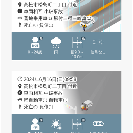
高松市松島町二丁目 付近
車両相互 小破事故
普通乗用車
原付二種二輪車
(1)
(1)
死亡
負傷
(0)
(1)
他
他
0～24歳
雨
幅9.0～
信号なし
13.0m
2024年6月16日(日)09:58
高松市松島町二丁目 付近
車両相互 中破事故
軽自動車
自転車
(1)
(1)
死亡
負傷
(0)
(1)
他
他