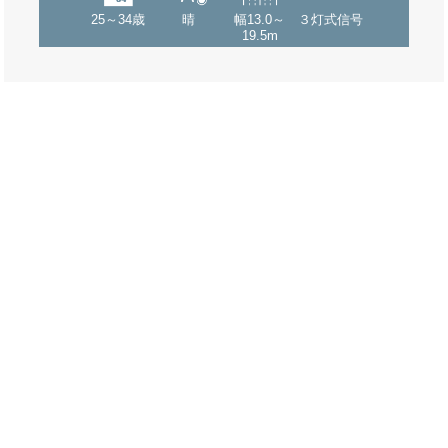
25～34歳
晴
幅13.0～
３灯式信号
19.5m