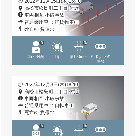
2022年12月15日(木)16:40
高松市松島町二丁目 付近
車両相互 小破事故
普通乗用車
軽貨物車
(1)
(1)
死亡
負傷
(0)
(1)
他
他
35～44歳
晴
幅19.5m～
押ボタン式
信号
2022年12月8日(木)18:40
高松市松島町二丁目 付近
車両相互 小破事故
普通乗用車
自転車
(1)
(1)
死亡
負傷
(0)
(1)
他
他