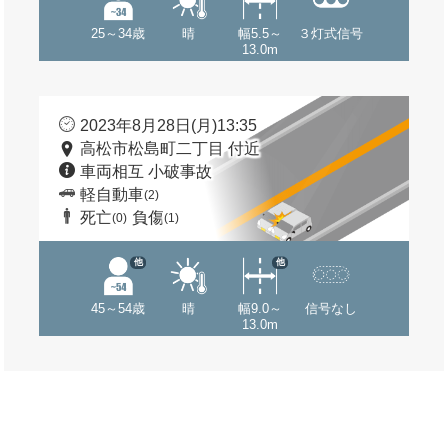
25～34歳
晴
幅5.5～
３灯式信号
13.0m
2023年8月28日(月)13:35
高松市松島町二丁目 付近
車両相互 小破事故
軽自動車
(2)
死亡
負傷
(0)
(1)
他
他
45～54歳
晴
幅9.0～
信号なし
13.0m