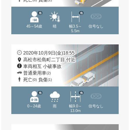
(0)
(1)
他
他
45～54歳
晴
幅3.5～
信号なし
5.5m
2020年10月9日(金)18:55
高松市松島町二丁目 付近
車両相互 小破事故
普通乗用車
(2)
死亡
負傷
(0)
(1)
他
他
0～24歳
雨
幅9.0～
信号なし
13.0m