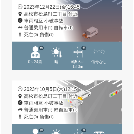
2023年12月22日(金)16:45
高松市松島町二丁目 付近
車両相互 小破事故
普通乗用車
自転車
(1)
(1)
死亡
負傷
(0)
(1)
他
他
0～24歳
晴
幅5.5～
信号なし
13.0m
2023年10月5日(木)12:15
高松市松島町二丁目 付近
車両相互 小破事故
普通乗用車
軽自動車
(1)
(1)
死亡
負傷
(0)
(1)
他
他