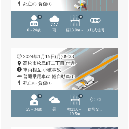
死亡
負傷
(0)
(1)
他
他
0～24歳
雨
幅13.0m～
３灯式信号
2024年1月15日(月)09:33
高松市松島町二丁目 付近
車両相互 小破事故
普通乗用車
軽自動車
(1)
(1)
死亡
負傷
(0)
(1)
他
他
25～34歳
曇
幅13.0～
信号なし
19.5m