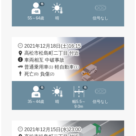
他
55～64歳
晴
信号なし
2021年12月18日(土)16:15
高松市松島町二丁目 付近
車両相互 中破事故
普通乗用車
軽自動車
(1)
(1)
死亡
負傷
(0)
(2)
他
他
35～44歳
晴
幅5.5～
信号なし
9.0m
2021年12月15日(水)23:00