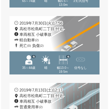
65～74歳
晴
幅5.5～
３灯式信号
13.0m
2019年7月30日(火)17:56
高松市松島町二丁目 付近
車両相互 小破事故
軽自動車
(2)
死亡
負傷
(0)
(2)
他
他
35～44歳
晴
幅13.0～
信号なし
19.5m
2019年7月13日(土)12:17
高松市松島町二丁目 付近
車両相互 小破事故
普通乗用車
(2)