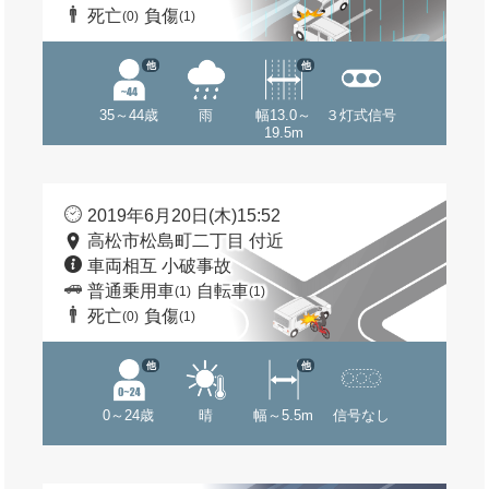
死亡
負傷
(0)
(1)
他
他
35～44歳
雨
幅13.0～
３灯式信号
19.5m
2019年6月20日(木)15:52
高松市松島町二丁目 付近
車両相互 小破事故
普通乗用車
自転車
(1)
(1)
死亡
負傷
(0)
(1)
他
他
0～24歳
晴
幅～5.5m
信号なし