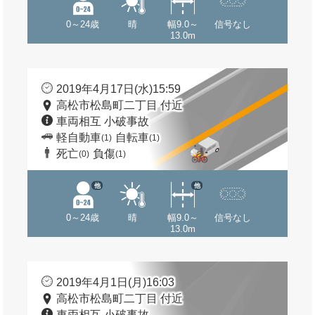
0～24歳
晴
幅9.0～
信号なし
13.0m
2019年4月17日(水)15:59
高松市松島町二丁目 付近
車両相互 小破事故
軽自動車
自転車
(1)
(1)
死亡
負傷
(0)
(1)
他
他
0～24歳
晴
幅9.0～
信号なし
13.0m
2019年4月1日(月)16:03
高松市松島町二丁目 付近
車両相互 小破事故