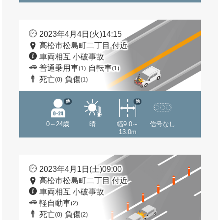
2023年4月4日(火)14:15
高松市松島町二丁目 付近
車両相互 小破事故
普通乗用車
自転車
(1)
(1)
死亡
負傷
(0)
(1)
他
他
0～24歳
晴
幅9.0～
信号なし
13.0m
2023年4月1日(土)09:00
高松市松島町二丁目 付近
車両相互 小破事故
軽自動車
(2)
死亡
負傷
(0)
(2)