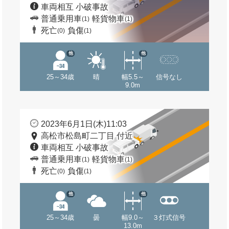
車両相互 小破事故
普通乗用車
軽貨物車
(1)
(1)
死亡
負傷
(0)
(1)
他
他
25～34歳
晴
幅5.5～
信号なし
9.0m
2023年6月1日(木)11:03
高松市松島町二丁目 付近
車両相互 小破事故
普通乗用車
軽貨物車
(1)
(1)
死亡
負傷
(0)
(1)
他
他
25～34歳
曇
幅9.0～
３灯式信号
13.0m