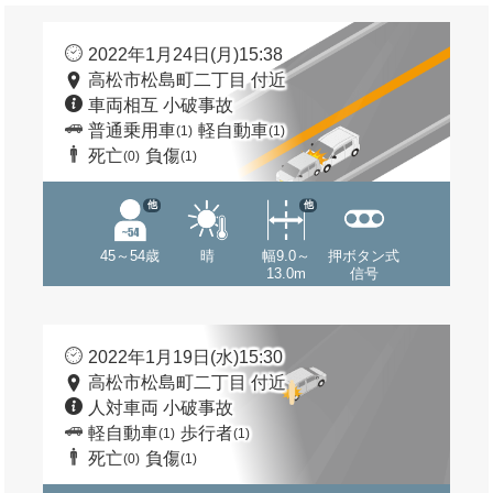
2022年1月24日(月)15:38
高松市松島町二丁目 付近
車両相互 小破事故
普通乗用車
軽自動車
(1)
(1)
死亡
負傷
(0)
(1)
他
他
45～54歳
晴
幅9.0～
押ボタン式
13.0m
信号
2022年1月19日(水)15:30
高松市松島町二丁目 付近
人対車両 小破事故
軽自動車
歩行者
(1)
(1)
死亡
負傷
(0)
(1)