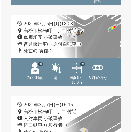
信号
2021年7月5日(月)13:08
高松市松島町二丁目 付近
車両相互 小破事故
普通乗用車
原付自転車
(1)
(1)
死亡
負傷
(0)
(2)
他
他
25～34歳
晴
幅5.5～
３灯式信号
13.0m
2021年3月7日(日)16:15
高松市松島町二丁目 付近
人対車両 小破事故
軽自動車
歩行者
(1)
(1)
死亡
負傷