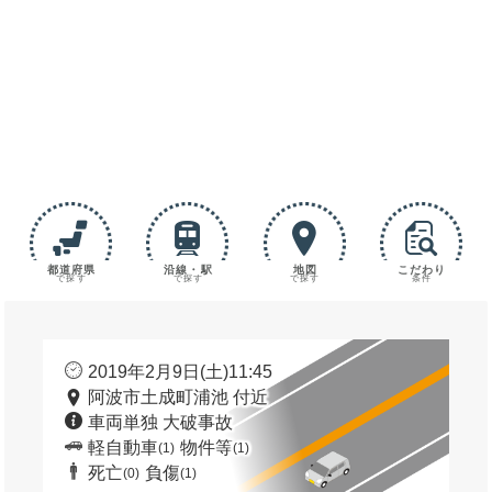
都道府県
沿線・駅
地図
こだわり
で探す
で探す
で探す
条件
2019年2月9日(土)11:45
阿波市土成町浦池 付近
車両単独 大破事故
軽自動車
物件等
(1)
(1)
死亡
負傷
(0)
(1)