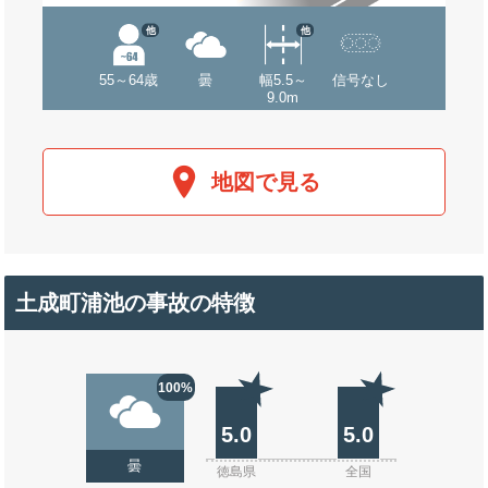
他
他
55～64歳
曇
幅5.5～
信号なし
9.0m
地図で見る
土成町浦池の事故の特徴
100%
5.0
5.0
曇
徳島県
全国