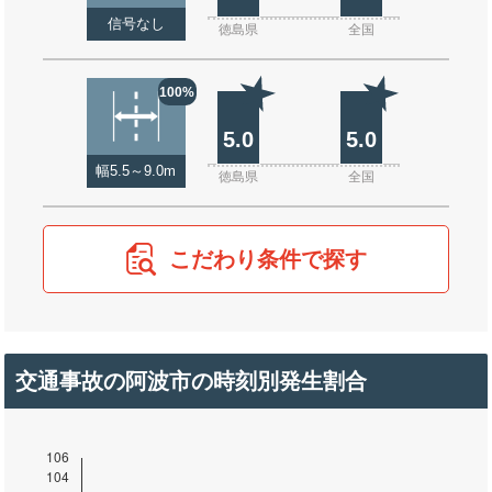
信号なし
徳島県
全国
100%
5.0
5.0
幅5.5～9.0m
徳島県
全国
こだわり条件で探す
交通事故の阿波市の時刻別発生割合