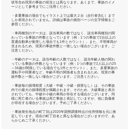
状等含め現実の事故の状況とは異なります。あくまで、事故のイメ
ージとして参考までにご活用ください。
・多重事故の場合でもイラスト上では最大２台（歩行者含む）まで
しか表現されていません。詳細は事故の個別ページの文字情報をご
参照ください。
・車両種別のデータは、該当車両の数ではなく、該当車両種別の関
わっている事故の件数となっています（例：1つの事故で2台以上の
普通自動車が衝突した場合でも1件とカウント）。また、不明車両が
含まれるため、現実の事故件数と一致しない場合がございます。ご
注意ください。
・年齢のデータは、該当年齢の人数ではなく、該当年齢人物の関わ
っている事故の件数となっています（例：1つの事故で2人以上の25
～34歳が関係している場合でも1件とカウント）。また、多重事故の
運転手や同乗者など、年齢不明の関係者も含まれるため、現実の事
故件数と一致しない場合がございます。ご注意ください。
・事故毎の損壊程度（大破・中破・小破・損害なし）は、その事故
内での最大の損壊程度が掲載されます。そのため、大破事故と表示
されていても、中破や小破の車両が存在する場合がございます。同
様に死亡者のいる事故は死亡事故と表記していますが、他に負傷者
が存在する場合がございます。予めご了承ください。
・事故発生地点の町丁目は2020年国勢調査時点の住所情報を元に推
定しています。現在の町丁目名と異なる場合がございますので、あ
らかじめご了承ください。