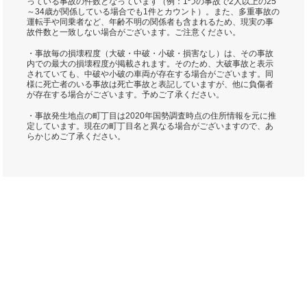
っている事故の件数となっています（例：1つの事故で2人以上の25
～34歳が関係している場合でも1件とカウント）。また、多重事故の
運転手や同乗者など、年齢不明の関係者も含まれるため、現実の事
故件数と一致しない場合がございます。ご注意ください。
・事故毎の損壊程度（大破・中破・小破・損害なし）は、その事故
内での最大の損壊程度が掲載されます。そのため、大破事故と表示
されていても、中破や小破の車両が存在する場合がございます。同
様に死亡者のいる事故は死亡事故と表記していますが、他に負傷者
が存在する場合がございます。予めご了承ください。
・事故発生地点の町丁目は2020年国勢調査時点の住所情報を元に推
定しています。現在の町丁目名と異なる場合がございますので、あ
らかじめご了承ください。