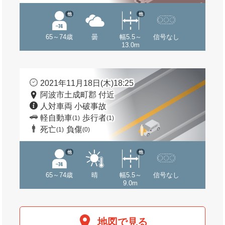
他
他
65～74歳
曇
幅5.5～
信号なし
13.0m
2021年11月18日(木)18:25
阿波市土成町郡 付近
人対車両 小破事故
軽自動車
歩行者
(1)
(1)
死亡
負傷
(1)
(0)
他
他
65～74歳
晴
幅5.5～
信号なし
9.0m
地図で見る