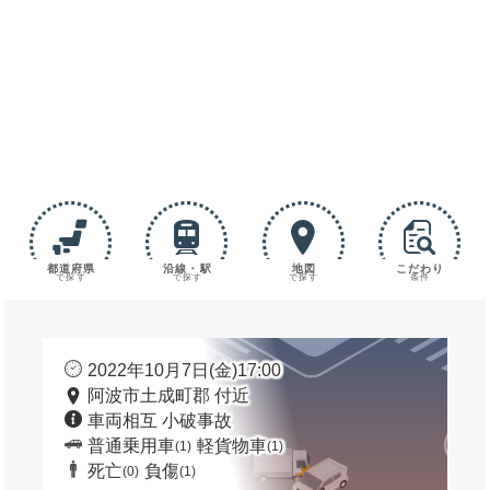
都道府県
沿線・駅
地図
こだわり
で探す
で探す
で探す
条件
2022年10月7日(金)17:00
阿波市土成町郡 付近
車両相互 小破事故
普通乗用車
軽貨物車
(1)
(1)
死亡
負傷
(0)
(1)