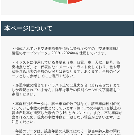
本ページについて
・掲載されている交通事故発生情報は警察庁公開の「交通事故統計
情報のオープンデータ」2019～2024年を使用しています。
・イラストに使用している各要素（車、背景、車、天候、信号、衝
突地点など）は、代表的なイメージをイラスト化しており、色や形
状等含め現実の事故の状況とは異なります。あくまで、事故のイメ
ージとして参考までにご活用ください。
・多重事故の場合でもイラスト上では最大２台（歩行者含む）まで
しか表現されていません。詳細は事故の個別ページの文字情報をご
参照ください。
・車両種別のデータは、該当車両の数ではなく、該当車両種別の関
わっている事故の件数となっています（例：1つの事故で2台以上の
普通自動車が衝突した場合でも1件とカウント）。また、不明車両が
含まれるため、現実の事故件数と一致しない場合がございます。ご
注意ください。
・年齢のデータは、該当年齢の人数ではなく、該当年齢人物の関わ