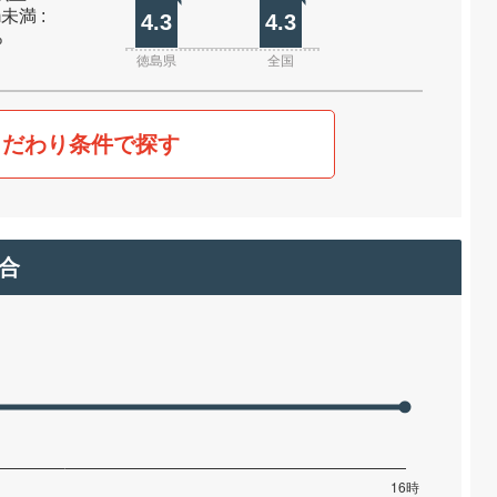
m未満 :
4.3
4.3
%
徳島県
全国
こだわり条件で探す
合