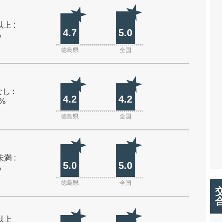
上 :
4.7
5.0
%
徳島県
全国
し :
4.2
4.2
0%
徳島県
全国
未満 :
5.0
5.0
%
徳島県
全国
m以上