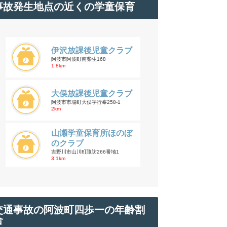
事故発生地点の近くの学童保育
伊沢放課後児童クラブ
阿波市阿波町南柴生168
1.8km
大俣放課後児童クラブ
阿波市市場町大俣字行峯258-1
2km
山瀬学童保育所ほのぼ
のクラブ
吉野川市山川町諏訪266番地1
3.1km
交通事故の阿波町四歩一の年齢割
合