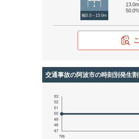
13.0
50.0
幅5.5～13.0m
交通事故の阿波市の時刻別発生割