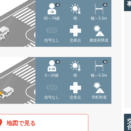
他
他
65～74歳
晴
幅～5.5m
信号なし
交差点
都道府県道
他
他
0～24歳
晴
幅～5.5m
信号なし
交差点
市町村道
地図で見る