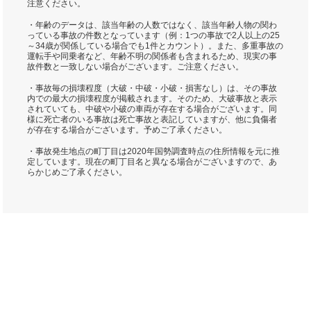
注意ください。
・年齢のデータは、該当年齢の人数ではなく、該当年齢人物の関わ
っている事故の件数となっています（例：1つの事故で2人以上の25
～34歳が関係している場合でも1件とカウント）。また、多重事故の
運転手や同乗者など、年齢不明の関係者も含まれるため、現実の事
故件数と一致しない場合がございます。ご注意ください。
・事故毎の損壊程度（大破・中破・小破・損害なし）は、その事故
内での最大の損壊程度が掲載されます。そのため、大破事故と表示
されていても、中破や小破の車両が存在する場合がございます。同
様に死亡者のいる事故は死亡事故と表記していますが、他に負傷者
が存在する場合がございます。予めご了承ください。
・事故発生地点の町丁目は2020年国勢調査時点の住所情報を元に推
定しています。現在の町丁目名と異なる場合がございますので、あ
らかじめご了承ください。