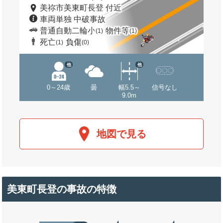
美祢市美東町長登 付近
車両単独 中破事故
普通自動二輪小
物件等
(1)
(1)
死亡
負傷
(1)
(0)
他
他
0～24歳
曇
幅5.5～
信号なし
9.0m
地図で見る
美東町長登の事故の特徴