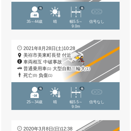
他
他
35～44歳
晴
幅5.5～
信号なし
9.0m
2021年8月28日(土)10:28
美祢市美東町長登 付近
車両相互 中破事故
普通乗用車
大型自動二輪大
(1)
(1)
死亡
負傷
(0)
(1)
他
他
25～34歳
晴
幅5.5～
信号なし
9.0m
2020年3月8日(日)12:38