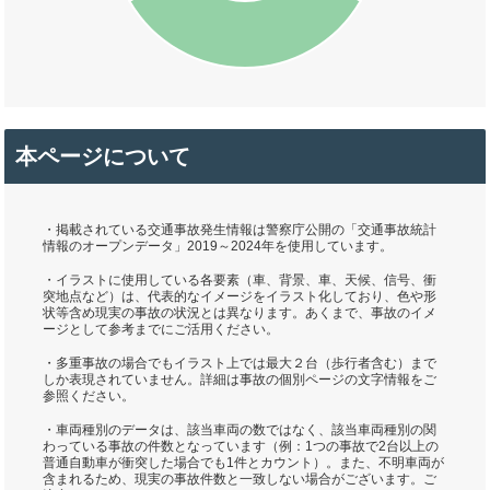
本ページについて
・掲載されている交通事故発生情報は警察庁公開の「交通事故統計
情報のオープンデータ」2019～2024年を使用しています。
・イラストに使用している各要素（車、背景、車、天候、信号、衝
突地点など）は、代表的なイメージをイラスト化しており、色や形
状等含め現実の事故の状況とは異なります。あくまで、事故のイメ
ージとして参考までにご活用ください。
・多重事故の場合でもイラスト上では最大２台（歩行者含む）まで
しか表現されていません。詳細は事故の個別ページの文字情報をご
参照ください。
・車両種別のデータは、該当車両の数ではなく、該当車両種別の関
わっている事故の件数となっています（例：1つの事故で2台以上の
普通自動車が衝突した場合でも1件とカウント）。また、不明車両が
含まれるため、現実の事故件数と一致しない場合がございます。ご