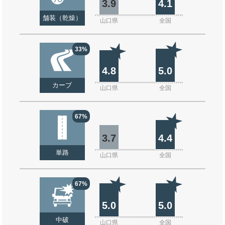
3.9
4.1
舗装（乾燥）
山口県
全国
33%
4.8
5.0
カーブ
山口県
全国
67%
3.7
4.4
単路
山口県
全国
67%
5.0
5.0
中破
山口県
全国