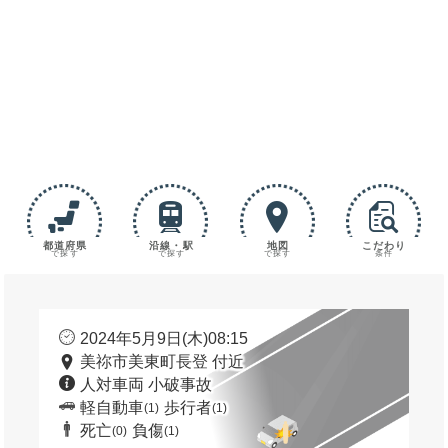
都道府県
沿線・駅
地図
こだわり
で探す
で探す
で探す
条件
2024年5月9日(木)08:15
美祢市美東町長登 付近
人対車両 小破事故
軽自動車
歩行者
(1)
(1)
死亡
負傷
(0)
(1)