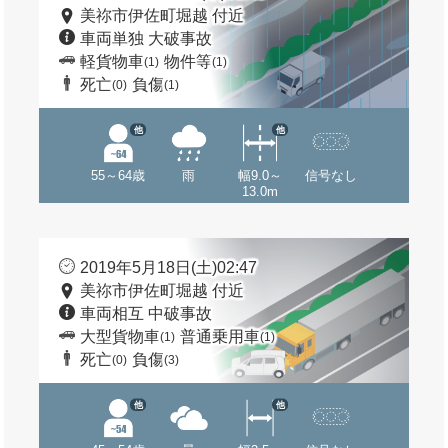
美祢市伊佐町堀越 付近
車両単独 大破事故
軽貨物車
物件等
(1)
(1)
死亡
負傷
(0)
(1)
他
他
55～64歳
雨
幅9.0～
信号なし
13.0m
2019年5月18日(土)02:47
美祢市伊佐町堀越 付近
車両相互 中破事故
大型貨物車
普通乗用車
(1)
(1)
死亡
負傷
(0)
(3)
他
他