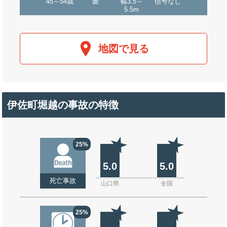
45～54歳
曇
幅3.5～
信号なし
5.5m
地図で見る
伊佐町堀越の事故の特徴
25%
5.0
5.0
死亡事故
山口県
全国
25%