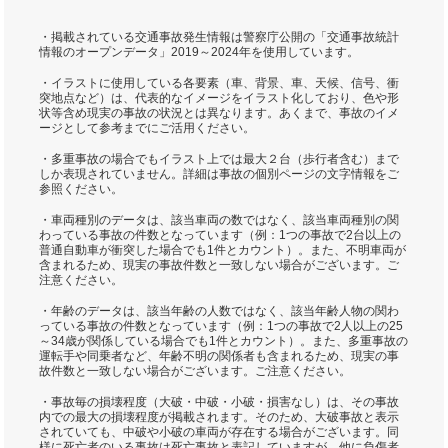
・掲載されている交通事故発生情報は警察庁公開の「交通事故統計
情報のオープンデータ」2019～2024年を使用しています。
・イラストに使用している各要素（車、背景、車、天候、信号、衝
突地点など）は、代表的なイメージをイラスト化しており、色や形
状等含め現実の事故の状況とは異なります。あくまで、事故のイメ
ージとして参考までにご活用ください。
・多重事故の場合でもイラスト上では最大２台（歩行者含む）まで
しか表現されていません。詳細は事故の個別ページの文字情報をご
参照ください。
・車両種別のデータは、該当車両の数ではなく、該当車両種別の関
わっている事故の件数となっています（例：1つの事故で2台以上の
普通自動車が衝突した場合でも1件とカウント）。また、不明車両が
含まれるため、現実の事故件数と一致しない場合がございます。ご
注意ください。
・年齢のデータは、該当年齢の人数ではなく、該当年齢人物の関わ
っている事故の件数となっています（例：1つの事故で2人以上の25
～34歳が関係している場合でも1件とカウント）。また、多重事故の
運転手や同乗者など、年齢不明の関係者も含まれるため、現実の事
故件数と一致しない場合がございます。ご注意ください。
・事故毎の損壊程度（大破・中破・小破・損害なし）は、その事故
内での最大の損壊程度が掲載されます。そのため、大破事故と表示
されていても、中破や小破の車両が存在する場合がございます。同
様に死亡者のいる事故は死亡事故と表記していますが、他に負傷者