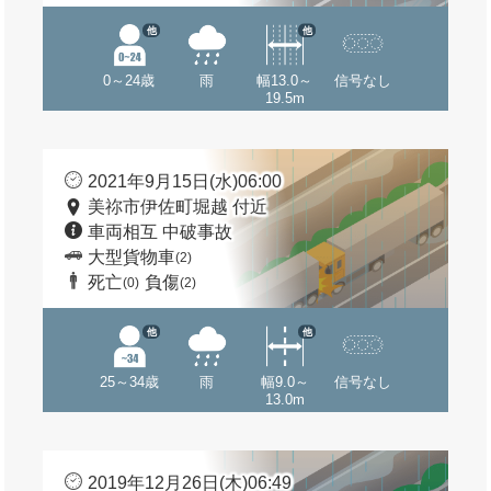
他
他
0～24歳
雨
幅13.0～
信号なし
19.5m
2021年9月15日(水)06:00
美祢市伊佐町堀越 付近
車両相互 中破事故
大型貨物車
(2)
死亡
負傷
(0)
(2)
他
他
25～34歳
雨
幅9.0～
信号なし
13.0m
2019年12月26日(木)06:49