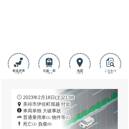
都道府県
沿線・駅
地図
こだわり
で探す
で探す
で探す
条件
2023年2月18日(土)21:08
美祢市伊佐町堀越 付近
車両単独 大破事故
普通乗用車
物件等
(1)
(1)
死亡
負傷
(1)
(0)