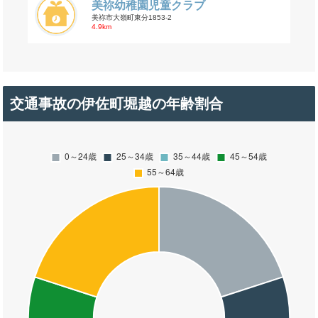
美祢幼稚園児童クラブ
美祢市大嶺町東分1853-2
4.9km
交通事故の伊佐町堀越の年齢割合