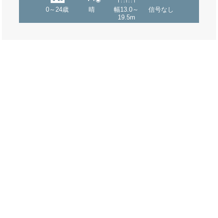
0～24歳
晴
幅13.0～
信号なし
19.5m