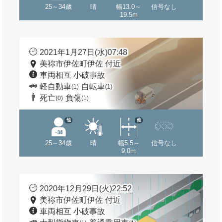
25～34歳
晴
幅13.0～
信号なし
19.5m
2021年1月27日(水)07:48
美祢市伊佐町伊佐 付近
車両相互 小破事故
軽自動車
自転車
(1)
(1)
死亡
負傷
(0)
(1)
他
他
25～34歳
晴
幅5.5～
信号なし
9.0m
2020年12月29日(火)22:52
美祢市伊佐町伊佐 付近
車両相互 小破事故