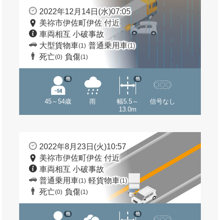
2022年12月14日(水)07:05
美祢市伊佐町伊佐 付近
車両相互 小破事故
大型貨物車
普通乗用車
(1)
(1)
死亡
負傷
(0)
(1)
他
他
45～54歳
雨
幅5.5～
信号なし
13.0m
2022年8月23日(火)10:57
美祢市伊佐町伊佐 付近
車両相互 小破事故
普通乗用車
軽貨物車
(1)
(1)
死亡
負傷
(0)
(1)
他
他