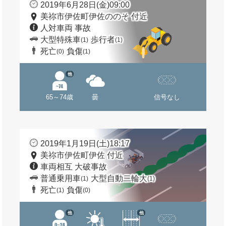
2019年6月28日(金)09:00
美祢市伊佐町伊佐ののそ 付近
人対車両 事故
大型特殊車
歩行者
(1)
(1)
死亡
負傷
(0)
(1)
他
65～74歳
曇
信号なし
2019年1月19日(土)18:17
美祢市伊佐町伊佐 付近
車両相互 大破事故
普通乗用車
大型自動二輪大
(1)
(1)
死亡
負傷
(1)
(0)
他
他