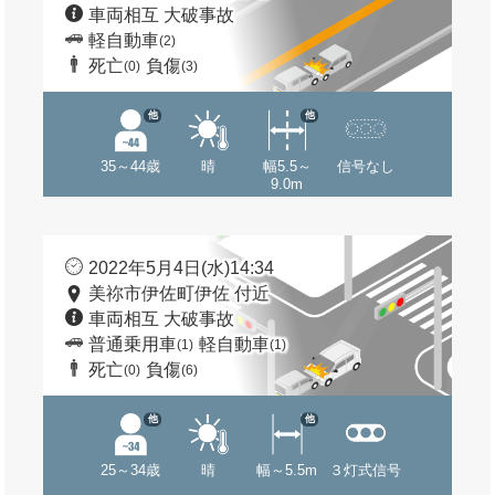
車両相互 大破事故
軽自動車
(2)
死亡
負傷
(0)
(3)
他
他
35～44歳
晴
幅5.5～
信号なし
9.0m
2022年5月4日(水)14:34
美祢市伊佐町伊佐 付近
車両相互 大破事故
普通乗用車
軽自動車
(1)
(1)
死亡
負傷
(0)
(6)
他
他
25～34歳
晴
幅～5.5m
３灯式信号