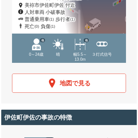
美祢市伊佐町伊佐 付近
人対車両 小破事故
普通乗用車
歩行者
(1)
(1)
死亡
負傷
(0)
(1)
他
他
0～24歳
晴
幅5.5～
３灯式信号
13.0m
地図で見る
伊佐町伊佐の事故の特徴