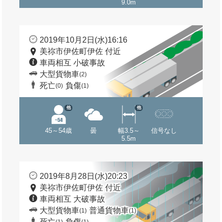
9.0m
2019年10月2日(水)16:16
美祢市伊佐町伊佐 付近
車両相互 小破事故
大型貨物車
(2)
死亡
負傷
(0)
(1)
他
他
45～54歳
曇
幅3.5～
信号なし
5.5m
2019年8月28日(水)20:23
美祢市伊佐町伊佐 付近
車両相互 大破事故
大型貨物車
普通貨物車
(1)
(1)
死亡
負傷