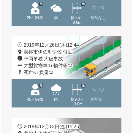
他
他
25～34歳
曇
幅5.5～
信号なし
9.0m
2019年12月26日(木)12:44
美祢市伊佐町伊佐 付近
車両単独 大破事故
大型貨物車
物件等
(1)
(1)
死亡
負傷
(0)
(1)
他
他
45～54歳
雨
幅9.0～
信号なし
13.0m
2019年12月13日(金)15:25