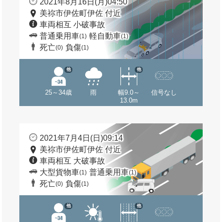
2021年8月16日(月)04:50
美祢市伊佐町伊佐 付近
車両相互 小破事故
普通乗用車
軽自動車
(1)
(1)
死亡
負傷
(0)
(1)
他
他
25～34歳
雨
幅9.0～
信号なし
13.0m
2021年7月4日(日)09:14
美祢市伊佐町伊佐 付近
車両相互 大破事故
大型貨物車
普通乗用車
(1)
(1)
死亡
負傷
(0)
(1)
他
他