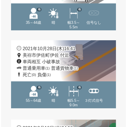
他
他
35～44歳
晴
幅3.5～
信号なし
5.5m
2021年10月28日(木)16:41
美祢市伊佐町伊佐 付近
車両相互 小破事故
普通乗用車
普通貨物車
(1)
(1)
死亡
負傷
(0)
(1)
他
他
55～64歳
晴
幅5.5～
３灯式信号
9.0m