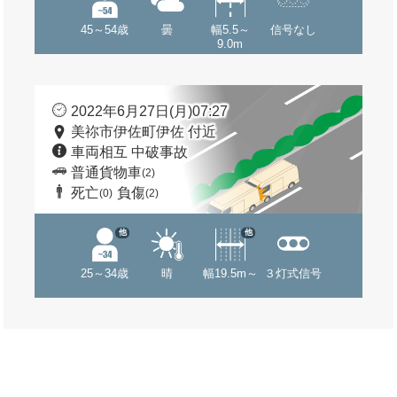
45～54歳
曇
幅5.5～
信号なし
9.0m
2022年6月27日(月)07:27
美祢市伊佐町伊佐 付近
車両相互 中破事故
普通貨物車
(2)
死亡
負傷
(0)
(2)
他
他
25～34歳
晴
幅19.5m～
３灯式信号