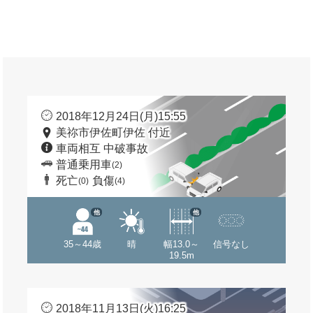
2018年12月24日(月)15:55
美祢市伊佐町伊佐 付近
車両相互 中破事故
普通乗用車
(2)
死亡
負傷
(0)
(4)
他
他
35～44歳
晴
幅13.0～
信号なし
19.5m
2018年11月13日(火)16:25