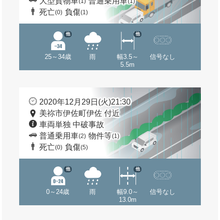
大型貨物車
普通乗用車
(1)
(1)
死亡
負傷
(0)
(1)
他
他
25～34歳
雨
幅3.5～
信号なし
5.5m
2020年12月29日(火)21:30
美祢市伊佐町伊佐 付近
車両単独 中破事故
普通乗用車
物件等
(2)
(1)
死亡
負傷
(0)
(5)
他
他
0～24歳
雨
幅9.0～
信号なし
13.0m