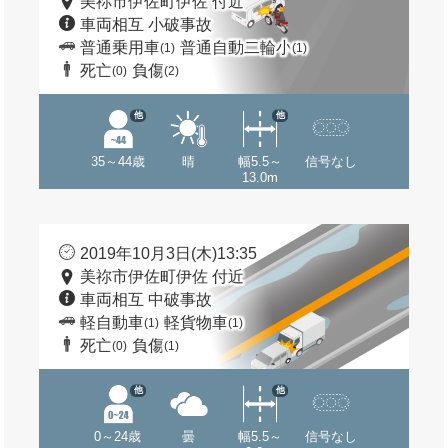
美祢市伊佐町伊佐 付近
車両相互 小破事故
普通乗用車
普通自動二輪小
(1)
(1)
死亡
負傷
(0)
(2)
他
他
35～44歳
晴
幅5.5～
信号なし
13.0m
2019年10月3日(木)13:35
美祢市伊佐町伊佐 付近
車両相互 中破事故
軽自動車
軽貨物車
(1)
(1)
死亡
負傷
(0)
(1)
他
他
0～24歳
曇
幅5.5～
信号なし