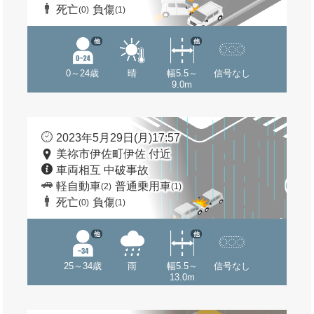
死亡
負傷
(0)
(1)
他
他
0～24歳
晴
幅5.5～
信号なし
9.0m
2023年5月29日(月)17:57
美祢市伊佐町伊佐 付近
車両相互 中破事故
軽自動車
普通乗用車
(2)
(1)
死亡
負傷
(0)
(1)
他
他
25～34歳
雨
幅5.5～
信号なし
13.0m