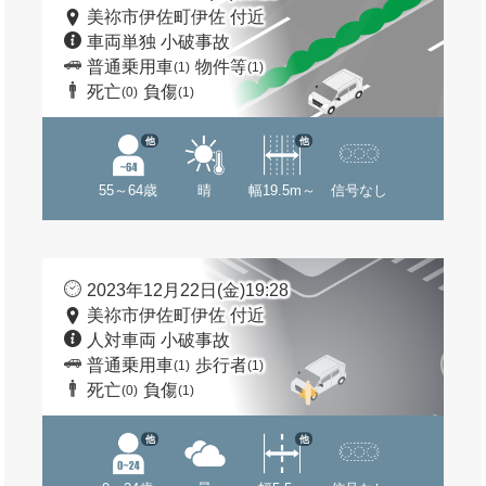
美祢市伊佐町伊佐 付近
車両単独 小破事故
普通乗用車
物件等
(1)
(1)
死亡
負傷
(0)
(1)
他
他
55～64歳
晴
幅19.5m～
信号なし
2023年12月22日(金)19:28
美祢市伊佐町伊佐 付近
人対車両 小破事故
普通乗用車
歩行者
(1)
(1)
死亡
負傷
(0)
(1)
他
他