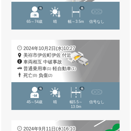
他
他
65～74歳
晴
幅～3.5m
信号なし
2024年10月2日(水)10:27
美祢市伊佐町伊佐 付近
車両相互 中破事故
普通乗用車
軽自動車
(1)
(1)
死亡
負傷
(0)
(2)
他
他
45～54歳
晴
幅5.5～
信号なし
13.0m
2024年9月11日(水)16:10