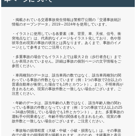
・掲載されている交通事故発生情報は警察庁公開の「交通事故統計
情報のオープンデータ」2019～2024年を使用しています。
・イラストに使用している各要素（車、背景、車、天候、信号、衝
突地点など）は、代表的なイメージをイラスト化しており、色や形
状等含め現実の事故の状況とは異なります。あくまで、事故のイメ
ージとして参考までにご活用ください。
・多重事故の場合でもイラスト上では最大２台（歩行者含む）まで
しか表現されていません。詳細は事故の個別ページの文字情報をご
参照ください。
・車両種別のデータは、該当車両の数ではなく、該当車両種別の関
わっている事故の件数となっています（例：1つの事故で2台以上の
普通自動車が衝突した場合でも1件とカウント）。また、不明車両が
含まれるため、現実の事故件数と一致しない場合がございます。ご
注意ください。
・年齢のデータは、該当年齢の人数ではなく、該当年齢人物の関わ
っている事故の件数となっています（例：1つの事故で2人以上の25
～34歳が関係している場合でも1件とカウント）。また、多重事故の
運転手や同乗者など、年齢不明の関係者も含まれるため、現実の事
故件数と一致しない場合がございます。ご注意ください。
・事故毎の損壊程度（大破・中破・小破・損害なし）は、その事故
内での最大の損壊程度が掲載されます。そのため、大破事故と表示