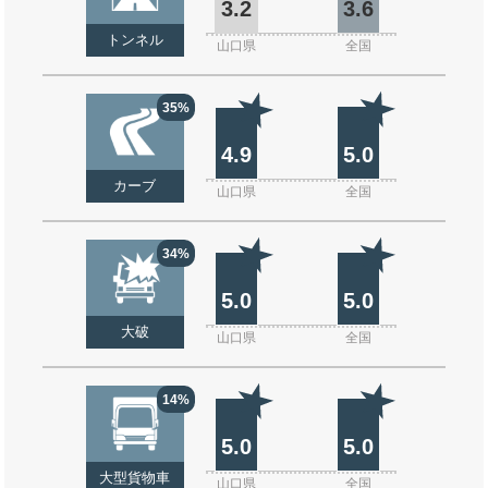
3.2
3.6
トンネル
山口県
全国
35%
4.9
5.0
カーブ
山口県
全国
34%
5.0
5.0
大破
山口県
全国
14%
5.0
5.0
大型貨物車
山口県
全国