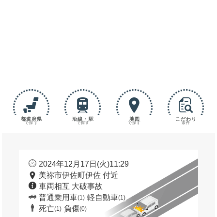
都道府県
沿線・駅
地図
こだわり
で探す
で探す
で探す
条件
2024年12月17日(火)11:29
美祢市伊佐町伊佐 付近
車両相互 大破事故
普通乗用車
軽自動車
(1)
(1)
死亡
負傷
(1)
(0)