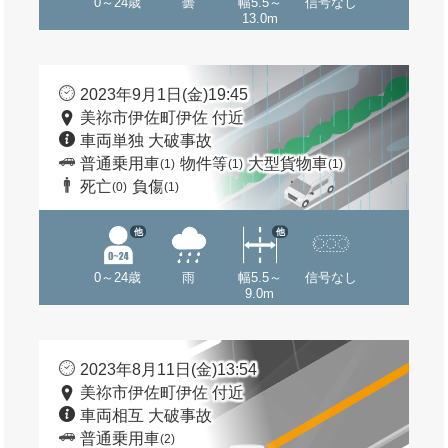
0～24歳
曇
幅5.5～
信号なし
13.0m
2023年9月1日(金)19:45
美祢市伊佐町伊佐 付近
車両単独 大破事故
普通乗用車
物件等
大型貨物車
(1)
(1)
(1)
死亡
負傷
(0)
(1)
他
他
0～24歳
雨
幅5.5～
信号なし
9.0m
2023年8月11日(金)13:54
美祢市伊佐町伊佐 付近
車両相互 大破事故
普通乗用車
(2)