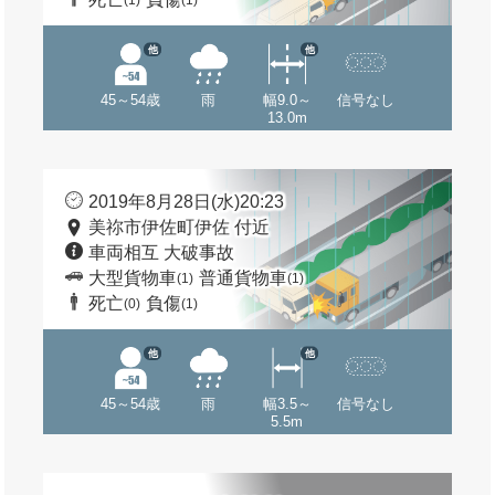
(1)
(1)
他
他
45～54歳
雨
幅9.0～
信号なし
13.0m
2019年8月28日(水)20:23
美祢市伊佐町伊佐 付近
車両相互 大破事故
大型貨物車
普通貨物車
(1)
(1)
死亡
負傷
(0)
(1)
他
他
45～54歳
雨
幅3.5～
信号なし
5.5m