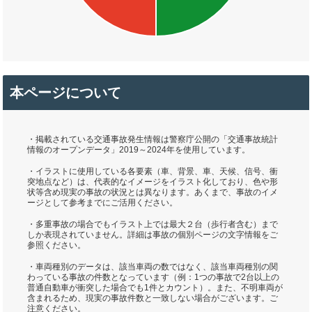
本ページについて
・掲載されている交通事故発生情報は警察庁公開の「交通事故統計
情報のオープンデータ」2019～2024年を使用しています。
・イラストに使用している各要素（車、背景、車、天候、信号、衝
突地点など）は、代表的なイメージをイラスト化しており、色や形
状等含め現実の事故の状況とは異なります。あくまで、事故のイメ
ージとして参考までにご活用ください。
・多重事故の場合でもイラスト上では最大２台（歩行者含む）まで
しか表現されていません。詳細は事故の個別ページの文字情報をご
参照ください。
・車両種別のデータは、該当車両の数ではなく、該当車両種別の関
わっている事故の件数となっています（例：1つの事故で2台以上の
普通自動車が衝突した場合でも1件とカウント）。また、不明車両が
含まれるため、現実の事故件数と一致しない場合がございます。ご
注意ください。