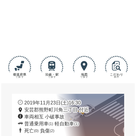
都道府県
沿線・駅
地図
こだわり
で探す
で探す
で探す
条件
2019年11月23日(土)16:30
安芸郡熊野町川角三丁目 付近
車両相互 小破事故
普通乗用車
軽自動車
(1)
(1)
死亡
負傷
(0)
(2)