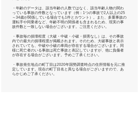
・年齢のデータは、該当年齢の人数ではなく、該当年齢人物の関わ
っている事故の件数となっています（例：1つの事故で2人以上の25
～34歳が関係している場合でも1件とカウント）。また、多重事故の
運転手や同乗者など、年齢不明の関係者も含まれるため、現実の事
故件数と一致しない場合がございます。ご注意ください。
・事故毎の損壊程度（大破・中破・小破・損害なし）は、その事故
内での最大の損壊程度が掲載されます。そのため、大破事故と表示
されていても、中破や小破の車両が存在する場合がございます。同
様に死亡者のいる事故は死亡事故と表記していますが、他に負傷者
が存在する場合がございます。予めご了承ください。
・事故発生地点の町丁目は2020年国勢調査時点の住所情報を元に推
定しています。現在の町丁目名と異なる場合がございますので、あ
らかじめご了承ください。