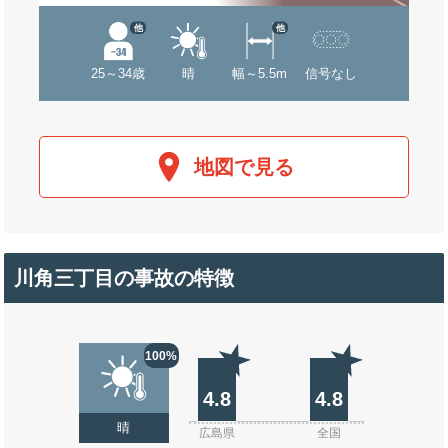
他
他
25～34歳
晴
幅～5.5m
信号なし
地図で見る
川角三丁目の事故の特徴
100%
4.8
4.8
晴
広島県
全国