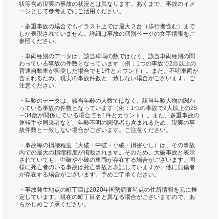
状等含め現実の事故の状況とは異なります。あくまで、事故のイメ
ージとして参考までにご活用ください。
・多重事故の場合でもイラスト上では最大２台（歩行者含む）まで
しか表現されていません。詳細は事故の個別ページの文字情報をご
参照ください。
・車両種別のデータは、該当車両の数ではなく、該当車両種別の関
わっている事故の件数となっています（例：1つの事故で2台以上の
普通自動車が衝突した場合でも1件とカウント）。また、不明車両が
含まれるため、現実の事故件数と一致しない場合がございます。ご
注意ください。
・年齢のデータは、該当年齢の人数ではなく、該当年齢人物の関わ
っている事故の件数となっています（例：1つの事故で2人以上の25
～34歳が関係している場合でも1件とカウント）。また、多重事故の
運転手や同乗者など、年齢不明の関係者も含まれるため、現実の事
故件数と一致しない場合がございます。ご注意ください。
・事故毎の損壊程度（大破・中破・小破・損害なし）は、その事故
内での最大の損壊程度が掲載されます。そのため、大破事故と表示
されていても、中破や小破の車両が存在する場合がございます。同
様に死亡者のいる事故は死亡事故と表記していますが、他に負傷者
が存在する場合がございます。予めご了承ください。
・事故発生地点の町丁目は2020年国勢調査時点の住所情報を元に推
定しています。現在の町丁目名と異なる場合がございますので、あ
らかじめご了承ください。