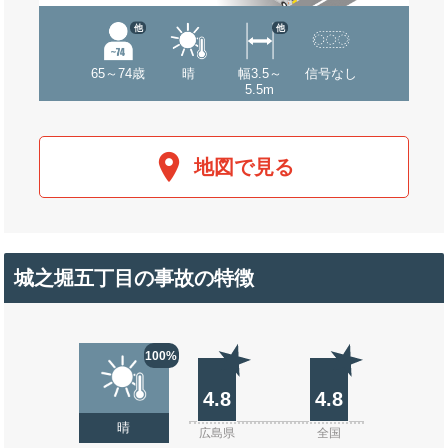
他
他
65～74歳
晴
幅3.5～
信号なし
5.5m
地図で見る
城之堀五丁目の事故の特徴
100%
4.8
4.8
晴
広島県
全国