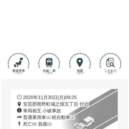
都道府県
沿線・駅
地図
こだわり
で探す
で探す
で探す
条件
2020年11月30日(月)09:25
安芸郡熊野町城之堀五丁目 付近
車両相互 小破事故
普通乗用車
軽自動車
(1)
(1)
死亡
負傷
(0)
(1)