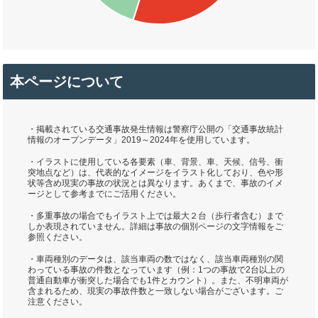
本ページについて
・掲載されている交通事故発生情報は警察庁公開の「交通事故統計
情報のオープンデータ」2019～2024年を使用しています。
・イラストに使用している各要素（車、背景、車、天候、信号、衝
突地点など）は、代表的なイメージをイラスト化しており、色や形
状等含め現実の事故の状況とは異なります。あくまで、事故のイメ
ージとして参考までにご活用ください。
・多重事故の場合でもイラスト上では最大２台（歩行者含む）まで
しか表現されていません。詳細は事故の個別ページの文字情報をご
参照ください。
・車両種別のデータは、該当車両の数ではなく、該当車両種別の関
わっている事故の件数となっています（例：1つの事故で2台以上の
普通自動車が衝突した場合でも1件とカウント）。また、不明車両が
含まれるため、現実の事故件数と一致しない場合がございます。ご
注意ください。