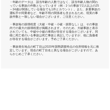
・年齢のデータは、該当年齢の人数ではなく、該当年齢人物の関わ
っている事故の件数となっています（例：1つの事故で2人以上の25
～34歳が関係している場合でも1件とカウント）。また、多重事故の
運転手や同乗者など、年齢不明の関係者も含まれるため、現実の事
故件数と一致しない場合がございます。ご注意ください。
・事故毎の損壊程度（大破・中破・小破・損害なし）は、その事故
内での最大の損壊程度が掲載されます。そのため、大破事故と表示
されていても、中破や小破の車両が存在する場合がございます。同
様に死亡者のいる事故は死亡事故と表記していますが、他に負傷者
が存在する場合がございます。予めご了承ください。
・事故発生地点の町丁目は2020年国勢調査時点の住所情報を元に推
定しています。現在の町丁目名と異なる場合がございますので、あ
らかじめご了承ください。