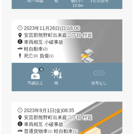
55～64歳
晴
幅5.5～
３灯式信号
13.0m
2023年11月26日(日)16:00
安芸郡熊野町出来庭二丁目 付近
車両相互 小破事故
軽自動車
(2)
死亡
負傷
(0)
(1)
他
75歳以上
晴
信号なし
2023年9月1日(金)08:35
安芸郡熊野町出来庭二丁目 付近
車両相互 小破事故
普通貨物車
軽自動車
(1)
(1)