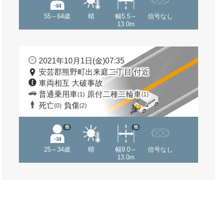
55～64歳
晴
幅5.5～
信号なし
13.0m
2021年10月1日(金)07:35
安芸郡熊野町出来庭二丁目 付近
車両相互 大破事故
普通乗用車
原付二種二輪車
(1)
(1)
死亡
負傷
(0)
(2)
他
他
25～34歳
晴
幅9.0～
信号なし
13.0m