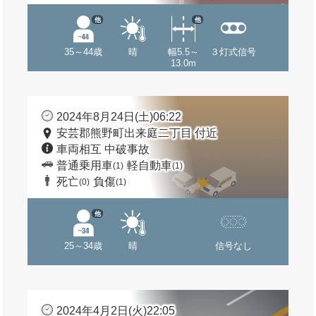
他
他
35～44歳
晴
幅5.5～
３灯式信号
13.0m
2024年8月24日(土)06:22
安芸郡熊野町出来庭二丁目 付近
車両相互 中破事故
普通乗用車
軽自動車
(1)
(1)
死亡
負傷
(0)
(1)
他
25～34歳
晴
信号なし
2024年4月2日(火)22:05