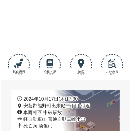
都道府県
沿線・駅
地図
こだわり
で探す
で探す
で探す
条件
2024年10月17日(木)17:30
安芸郡熊野町出来庭二丁目 付近
車両相互 中破事故
軽自動車
普通自動二輪小
(1)
(1)
死亡
負傷
(0)
(1)