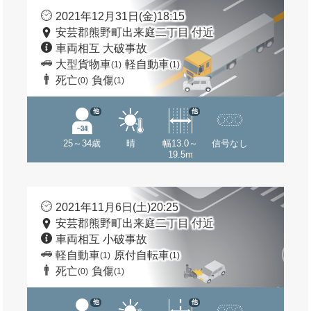
2021年12月31日(金)18:15
安芸郡熊野町出来庭二丁目 付近
車両相互 大破事故
大型貨物車
軽自動車
(1)
(1)
死亡
負傷
(0)
(1)
他
他
25～34歳
晴
幅13.0～
信号なし
19.5m
2021年11月6日(土)20:25
安芸郡熊野町出来庭二丁目 付近
車両相互 小破事故
軽自動車
原付自転車
(1)
(1)
死亡
負傷
(0)
(1)
他
他