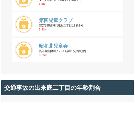
1km
第四児童クラブ
安芸郡熊野町川角五丁目13番1号
1.1km
昭和北児童会
呉市焼山本庄1-6-1 昭和北小学校内
3.6km
交通事故の出来庭二丁目の年齢割合