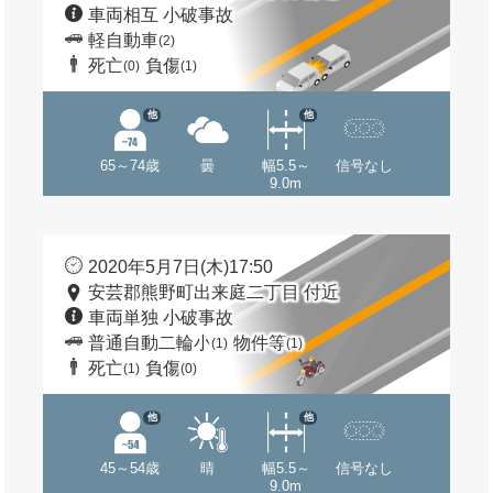
車両相互 小破事故
軽自動車
(2)
死亡
負傷
(0)
(1)
他
他
65～74歳
曇
幅5.5～
信号なし
9.0m
2020年5月7日(木)17:50
安芸郡熊野町出来庭二丁目 付近
車両単独 小破事故
普通自動二輪小
物件等
(1)
(1)
死亡
負傷
(1)
(0)
他
他
45～54歳
晴
幅5.5～
信号なし
9.0m