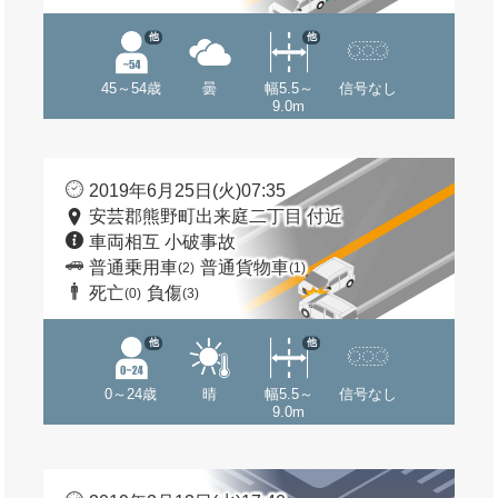
他
他
45～54歳
曇
幅5.5～
信号なし
9.0m
2019年6月25日(火)07:35
安芸郡熊野町出来庭二丁目 付近
車両相互 小破事故
普通乗用車
普通貨物車
(2)
(1)
死亡
負傷
(0)
(3)
他
他
0～24歳
晴
幅5.5～
信号なし
9.0m