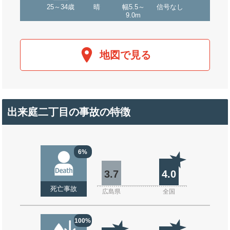
25～34歳
晴
幅5.5～
信号なし
9.0m
地図で見る
出来庭二丁目の事故の特徴
6%
3.7
4.0
死亡事故
広島県
全国
100%