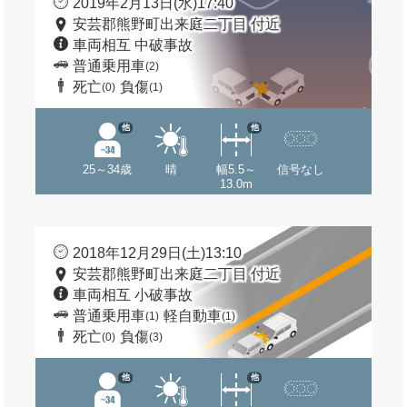
2019年2月13日(水)17:40
安芸郡熊野町出来庭二丁目 付近
車両相互 中破事故
普通乗用車
(2)
死亡
負傷
(0)
(1)
他
他
25～34歳
晴
幅5.5～
信号なし
13.0m
2018年12月29日(土)13:10
安芸郡熊野町出来庭二丁目 付近
車両相互 小破事故
普通乗用車
軽自動車
(1)
(1)
死亡
負傷
(0)
(3)
他
他