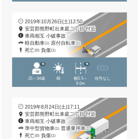
2019年10月26日(土)12:50
安芸郡熊野町出来庭二丁目 付近
車両相互 小破事故
軽自動車
原付自転車
(1)
(1)
死亡
負傷
(0)
(1)
他
他
25～34歳
晴
幅5.5～
信号なし
9.0m
2019年8月24日(土)17:11
安芸郡熊野町出来庭二丁目 付近
車両相互 小破事故
準中型貨物車
普通乗用車
(1)
(1)
死亡
負傷
(0)
(1)