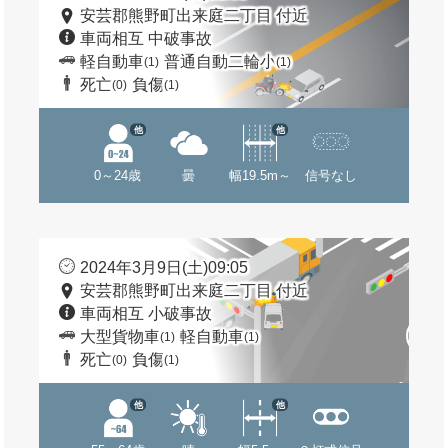
安芸郡熊野町出来庭二丁目 付近
車両相互 中破事故
軽自動車
普通自動二輪小
(1)
(1)
死亡
負傷
(0)
(1)
他
他
0～24歳
曇
幅19.5m～
信号なし
2024年3月9日(土)09:05
安芸郡熊野町出来庭二丁目 付近
車両相互 小破事故
大型貨物車
軽自動車
(1)
(1)
死亡
負傷
(0)
(1)
他
他