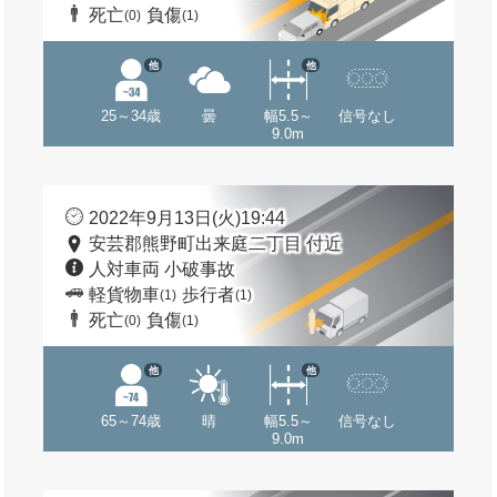
死亡
負傷
(0)
(1)
他
他
25～34歳
曇
幅5.5～
信号なし
9.0m
2022年9月13日(火)19:44
安芸郡熊野町出来庭二丁目 付近
人対車両 小破事故
軽貨物車
歩行者
(1)
(1)
死亡
負傷
(0)
(1)
他
他
65～74歳
晴
幅5.5～
信号なし
9.0m