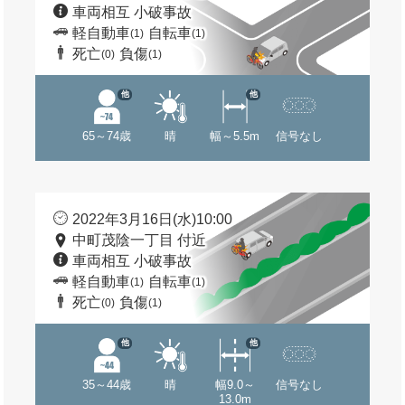
車両相互 小破事故
軽自動車
自転車
(1)
(1)
死亡
負傷
(0)
(1)
他
他
65～74歳
晴
幅～5.5m
信号なし
2022年3月16日(水)10:00
中町茂陰一丁目 付近
車両相互 小破事故
軽自動車
自転車
(1)
(1)
死亡
負傷
(0)
(1)
他
他
35～44歳
晴
幅9.0～
信号なし
13.0m