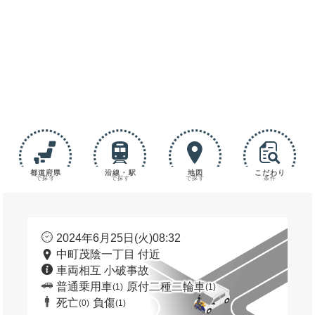
都道府県
沿線・駅
地図
こだわり
で探す
で探す
で探す
条件
2024年6月25日(火)08:32
中町茂陰一丁目 付近
車両相互 小破事故
普通乗用車
原付二種二輪車
(1)
(1)
死亡
負傷
(0)
(1)