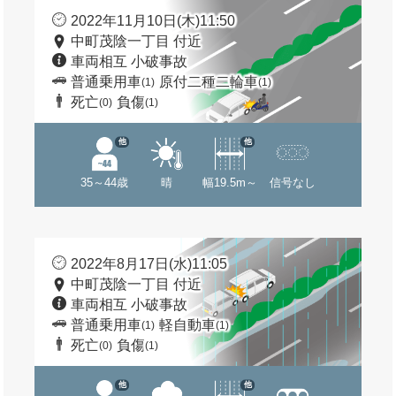
2022年11月10日(木)11:50
中町茂陰一丁目 付近
車両相互 小破事故
普通乗用車
原付二種二輪車
(1)
(1)
死亡
負傷
(0)
(1)
他
他
35～44歳
晴
幅19.5m～
信号なし
2022年8月17日(水)11:05
中町茂陰一丁目 付近
車両相互 小破事故
普通乗用車
軽自動車
(1)
(1)
死亡
負傷
(0)
(1)
他
他