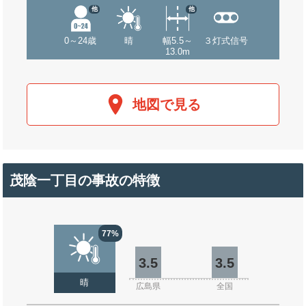
他
他
0～24歳
晴
幅5.5～
３灯式信号
13.0m
地図で見る
茂陰一丁目の事故の特徴
77%
3.5
3.5
晴
広島県
全国