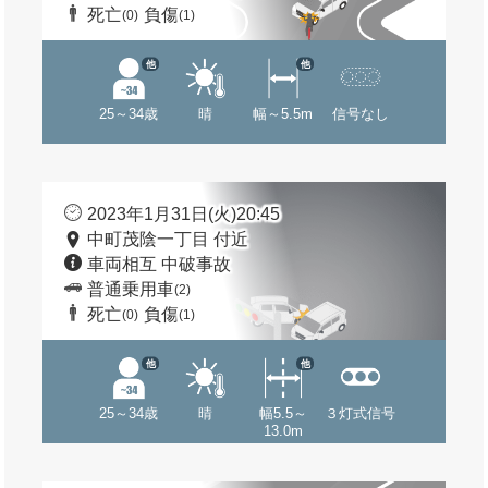
死亡
負傷
(0)
(1)
他
他
25～34歳
晴
幅～5.5m
信号なし
2023年1月31日(火)20:45
中町茂陰一丁目 付近
車両相互 中破事故
普通乗用車
(2)
死亡
負傷
(0)
(1)
他
他
25～34歳
晴
幅5.5～
３灯式信号
13.0m