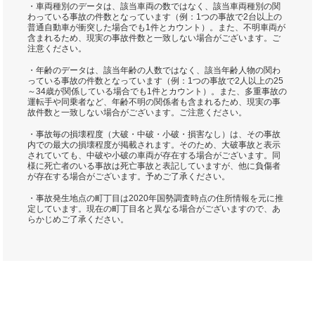
・車両種別のデータは、該当車両の数ではなく、該当車両種別の関
わっている事故の件数となっています（例：1つの事故で2台以上の
普通自動車が衝突した場合でも1件とカウント）。また、不明車両が
含まれるため、現実の事故件数と一致しない場合がございます。ご
注意ください。
・年齢のデータは、該当年齢の人数ではなく、該当年齢人物の関わ
っている事故の件数となっています（例：1つの事故で2人以上の25
～34歳が関係している場合でも1件とカウント）。また、多重事故の
運転手や同乗者など、年齢不明の関係者も含まれるため、現実の事
故件数と一致しない場合がございます。ご注意ください。
・事故毎の損壊程度（大破・中破・小破・損害なし）は、その事故
内での最大の損壊程度が掲載されます。そのため、大破事故と表示
されていても、中破や小破の車両が存在する場合がございます。同
様に死亡者のいる事故は死亡事故と表記していますが、他に負傷者
が存在する場合がございます。予めご了承ください。
・事故発生地点の町丁目は2020年国勢調査時点の住所情報を元に推
定しています。現在の町丁目名と異なる場合がございますので、あ
らかじめご了承ください。