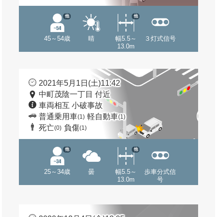
他
他
45～54歳
晴
幅5.5～
３灯式信号
13.0m
2021年5月1日(土)11:42
中町茂陰一丁目 付近
車両相互 小破事故
普通乗用車
軽自動車
(1)
(1)
死亡
負傷
(0)
(1)
他
他
25～34歳
曇
幅5.5～
歩車分式信
13.0m
号