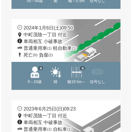
55～64歳
曇
幅～5.5m
信号なし
2024年1月6日(土)09:50
中町茂陰一丁目 付近
車両相互 小破事故
普通乗用車
軽自動車
(1)
(1)
死亡
負傷
(0)
(2)
他
他
0～24歳
晴
幅19.5m～
信号なし
2023年6月25日(日)09:23
中町茂陰一丁目 付近
車両相互 中破事故
普通乗用車
自転車
(1)
(1)