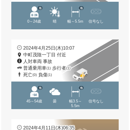
他
他
0～24歳
晴
幅～5.5m
信号なし
2024年4月25日(木)10:07
中町茂陰一丁目 付近
人対車両 事故
普通乗用車
歩行者
(1)
(1)
死亡
負傷
(0)
(1)
他
他
45～54歳
曇
幅3.5～
信号なし
5.5m
2024年4月11日(木)06:35