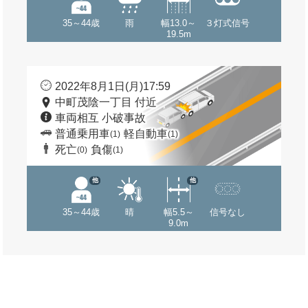
35～44歳
雨
幅13.0～
３灯式信号
19.5m
2022年8月1日(月)17:59
中町茂陰一丁目 付近
車両相互 小破事故
普通乗用車
軽自動車
(1)
(1)
死亡
負傷
(0)
(1)
他
他
35～44歳
晴
幅5.5～
信号なし
9.0m