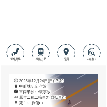
都道府県
沿線・駅
地図
こだわり
で探す
で探す
で探す
条件
2023年12月24日(日)17:40
中町城ケ丘 付近
車両単独 中破事故
原付二種二輪車
自転車
(1)
(1)
死亡
負傷
(0)
(1)