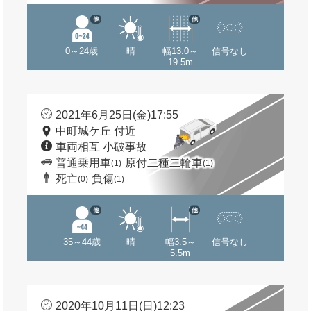
他
他
0～24歳
晴
幅13.0～
信号なし
19.5m
2021年6月25日(金)17:55
中町城ケ丘 付近
車両相互 小破事故
普通乗用車
原付二種二輪車
(1)
(1)
死亡
負傷
(0)
(1)
他
他
35～44歳
晴
幅3.5～
信号なし
5.5m
2020年10月11日(日)12:23