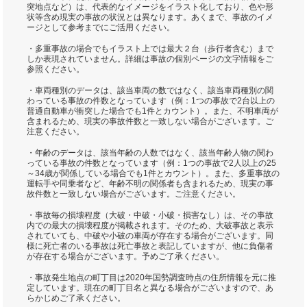
突地点など）は、代表的なイメージをイラスト化しており、色や形
状等含め現実の事故の状況とは異なります。あくまで、事故のイメ
ージとして参考までにご活用ください。
・多重事故の場合でもイラスト上では最大２台（歩行者含む）まで
しか表現されていません。詳細は事故の個別ページの文字情報をご
参照ください。
・車両種別のデータは、該当車両の数ではなく、該当車両種別の関
わっている事故の件数となっています（例：1つの事故で2台以上の
普通自動車が衝突した場合でも1件とカウント）。また、不明車両が
含まれるため、現実の事故件数と一致しない場合がございます。ご
注意ください。
・年齢のデータは、該当年齢の人数ではなく、該当年齢人物の関わ
っている事故の件数となっています（例：1つの事故で2人以上の25
～34歳が関係している場合でも1件とカウント）。また、多重事故の
運転手や同乗者など、年齢不明の関係者も含まれるため、現実の事
故件数と一致しない場合がございます。ご注意ください。
・事故毎の損壊程度（大破・中破・小破・損害なし）は、その事故
内での最大の損壊程度が掲載されます。そのため、大破事故と表示
されていても、中破や小破の車両が存在する場合がございます。同
様に死亡者のいる事故は死亡事故と表記していますが、他に負傷者
が存在する場合がございます。予めご了承ください。
・事故発生地点の町丁目は2020年国勢調査時点の住所情報を元に推
定しています。現在の町丁目名と異なる場合がございますので、あ
らかじめご了承ください。