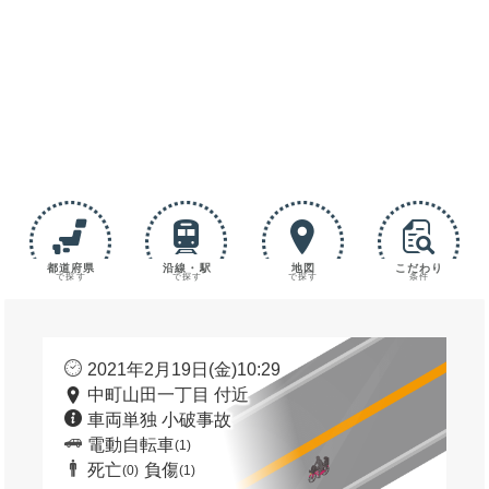
都道府県
沿線・駅
地図
こだわり
で探す
で探す
で探す
条件
2021年2月19日(金)10:29
中町山田一丁目 付近
車両単独 小破事故
電動自転車
(1)
死亡
負傷
(0)
(1)