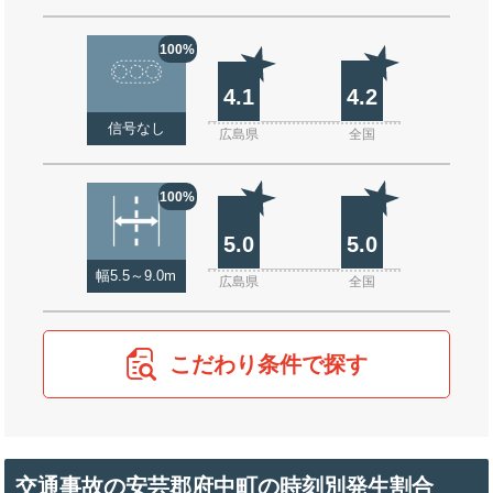
100%
4.1
4.2
信号なし
広島県
全国
100%
5.0
5.0
幅5.5～9.0m
広島県
全国
こだわり条件で探す
交通事故の安芸郡府中町の時刻別発生割合