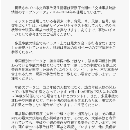
・掲載されている交通事故発生情報は警察庁公開の「交通事故統計
情報のオープンデータ」2019～2024年を使用しています。
・イラストに使用している各要素（車、背景、車、天候、信号、衝
突地点など）は、代表的なイメージをイラスト化しており、色や形
状等含め現実の事故の状況とは異なります。あくまで、事故のイメ
ージとして参考までにご活用ください。
・多重事故の場合でもイラスト上では最大２台（歩行者含む）まで
しか表現されていません。詳細は事故の個別ページの文字情報をご
参照ください。
・車両種別のデータは、該当車両の数ではなく、該当車両種別の関
わっている事故の件数となっています（例：1つの事故で2台以上の
普通自動車が衝突した場合でも1件とカウント）。また、不明車両が
含まれるため、現実の事故件数と一致しない場合がございます。ご
注意ください。
・年齢のデータは、該当年齢の人数ではなく、該当年齢人物の関わ
っている事故の件数となっています（例：1つの事故で2人以上の25
～34歳が関係している場合でも1件とカウント）。また、多重事故の
運転手や同乗者など、年齢不明の関係者も含まれるため、現実の事
故件数と一致しない場合がございます。ご注意ください。
・事故毎の損壊程度（大破・中破・小破・損害なし）は、その事故
内での最大の損壊程度が掲載されます。そのため、大破事故と表示
されていても、中破や小破の車両が存在する場合がございます。同
様に死亡者のいる事故は死亡事故と表記していますが、他に負傷者