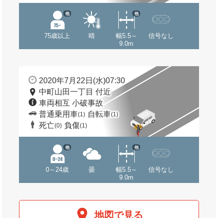
他
他
75歳以上
晴
幅5.5～
信号なし
9.0m
2020年7月22日(水)07:30
中町山田一丁目 付近
車両相互 小破事故
普通乗用車
自転車
(1)
(1)
死亡
負傷
(0)
(1)
他
他
0～24歳
曇
幅5.5～
信号なし
9.0m
地図で見る