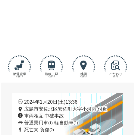
都道府県
沿線・駅
地図
こだわり
で探す
で探す
で探す
条件
2024年1月20日(土)13:36
広島市安佐北区安佐町大字小河内 付近
車両相互 中破事故
普通乗用車
軽自動車
(1)
(1)
死亡
負傷
(0)
(2)