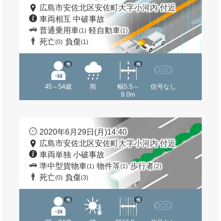
広島市安佐北区安佐町大字小河内 付近
車両相互 中破事故
普通乗用車
軽自動車
(1)
(1)
死亡
負傷
(0)
(1)
他
他
45～54歳
雨
幅5.5～
信号なし
9.0m
2020年6月29日(月)14:40
広島市安佐北区安佐町大字小河内 付近
車両単独 小破事故
準中型貨物車
物件等
歩行者
(1)
(1)
(2)
死亡
負傷
(0)
(3)
他
他