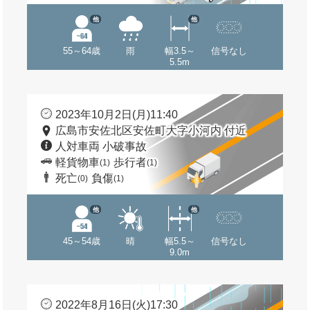
他
他
55～64歳
雨
幅3.5～
信号なし
5.5m
2023年10月2日(月)11:40
広島市安佐北区安佐町大字小河内 付近
人対車両 小破事故
軽貨物車
歩行者
(1)
(1)
死亡
負傷
(0)
(1)
他
他
45～54歳
晴
幅5.5～
信号なし
9.0m
2022年8月16日(火)17:30