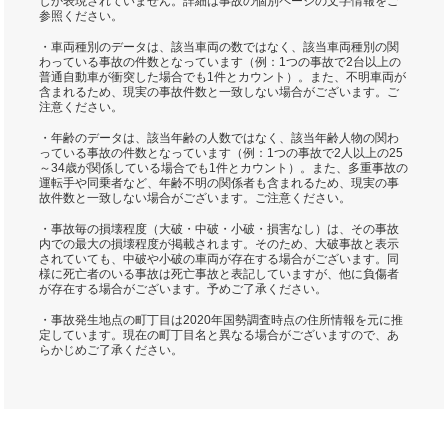
しか表現されていません。詳細は事故の個別ページの文字情報をご
参照ください。
・車両種別のデータは、該当車両の数ではなく、該当車両種別の関
わっている事故の件数となっています（例：1つの事故で2台以上の
普通自動車が衝突した場合でも1件とカウント）。また、不明車両が
含まれるため、現実の事故件数と一致しない場合がございます。ご
注意ください。
・年齢のデータは、該当年齢の人数ではなく、該当年齢人物の関わ
っている事故の件数となっています（例：1つの事故で2人以上の25
～34歳が関係している場合でも1件とカウント）。また、多重事故の
運転手や同乗者など、年齢不明の関係者も含まれるため、現実の事
故件数と一致しない場合がございます。ご注意ください。
・事故毎の損壊程度（大破・中破・小破・損害なし）は、その事故
内での最大の損壊程度が掲載されます。そのため、大破事故と表示
されていても、中破や小破の車両が存在する場合がございます。同
様に死亡者のいる事故は死亡事故と表記していますが、他に負傷者
が存在する場合がございます。予めご了承ください。
・事故発生地点の町丁目は2020年国勢調査時点の住所情報を元に推
定しています。現在の町丁目名と異なる場合がございますので、あ
らかじめご了承ください。