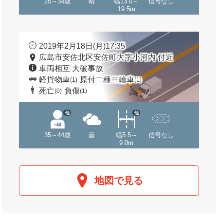
25～34歳
晴
幅13.0～
信号なし
19.5m
2019年2月18日(月)17:35
広島市安佐北区安佐町大字小河内 付近
車両相互 大破事故
軽貨物車
原付二種二輪車
(1)
(1)
死亡
負傷
(0)
(1)
他
他
35～44歳
曇
幅5.5～
信号なし
9.0m
地図で見る