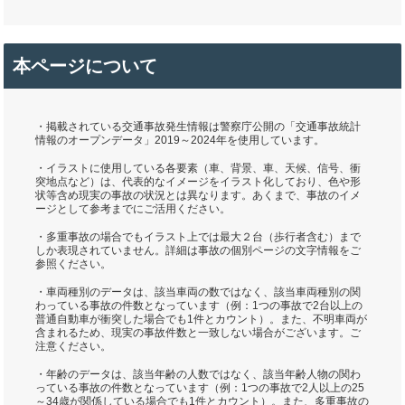
本ページについて
・掲載されている交通事故発生情報は警察庁公開の「交通事故統計
情報のオープンデータ」2019～2024年を使用しています。
・イラストに使用している各要素（車、背景、車、天候、信号、衝
突地点など）は、代表的なイメージをイラスト化しており、色や形
状等含め現実の事故の状況とは異なります。あくまで、事故のイメ
ージとして参考までにご活用ください。
・多重事故の場合でもイラスト上では最大２台（歩行者含む）まで
しか表現されていません。詳細は事故の個別ページの文字情報をご
参照ください。
・車両種別のデータは、該当車両の数ではなく、該当車両種別の関
わっている事故の件数となっています（例：1つの事故で2台以上の
普通自動車が衝突した場合でも1件とカウント）。また、不明車両が
含まれるため、現実の事故件数と一致しない場合がございます。ご
注意ください。
・年齢のデータは、該当年齢の人数ではなく、該当年齢人物の関わ
っている事故の件数となっています（例：1つの事故で2人以上の25
～34歳が関係している場合でも1件とカウント）。また、多重事故の