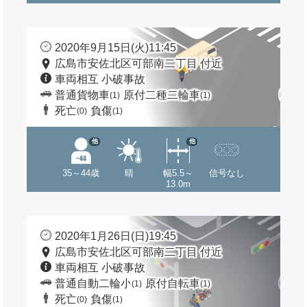
2020年9月15日(火)11:45
広島市安佐北区可部南二丁目 付近
車両相互 小破事故
普通貨物車
原付二種二輪車
(1)
(1)
死亡
負傷
(0)
(1)
他
他
35～44歳
晴
幅5.5～
信号なし
13.0m
2020年1月26日(日)19:45
広島市安佐北区可部南二丁目 付近
車両相互 小破事故
普通自動二輪小
原付自転車
(1)
(1)
死亡
負傷
(0)
(1)