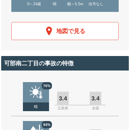
0～24歳
晴
幅～5.5m
信号なし
地図で見る
可部南二丁目の事故の特徴
76%
3.4
3.4
晴
広島県
全国
94%