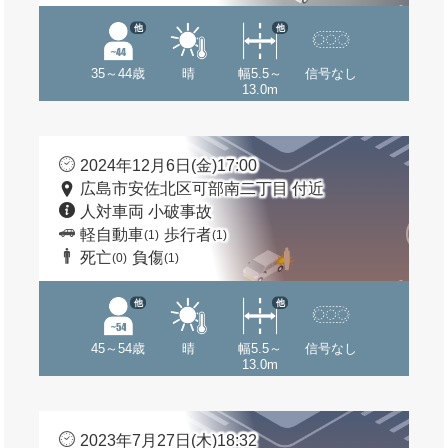
他
他
35～44歳
晴
幅5.5～
信号なし
13.0m
2024年12月6日(金)17:00
広島市安佐北区可部南二丁目 付近
人対車両 小破事故
軽自動車
歩行者
(1)
(1)
死亡
負傷
(0)
(1)
他
他
45～54歳
晴
幅5.5～
信号なし
13.0m
2023年7月27日(木)18:32