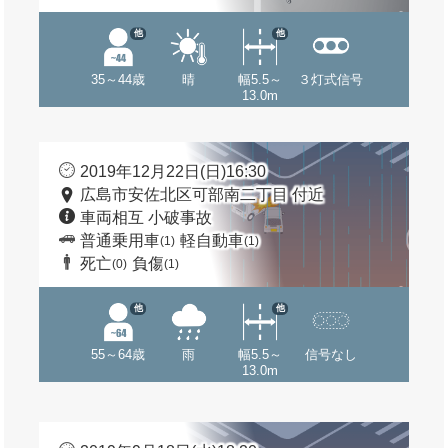
他
他
35～44歳
晴
幅5.5～
３灯式信号
13.0m
2019年12月22日(日)16:30
広島市安佐北区可部南二丁目 付近
車両相互 小破事故
普通乗用車
軽自動車
(1)
(1)
死亡
負傷
(0)
(1)
他
他
55～64歳
雨
幅5.5～
信号なし
13.0m