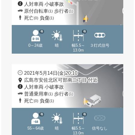
人対車両 小破事故
原付自転車
歩行者
(1)
(1)
死亡
負傷
(0)
(1)
他
他
0～24歳
晴
幅5.5～
３灯式信号
13.0m
2021年5月14日(金)20:10
広島市安佐北区可部南二丁目 付近
人対車両 小破事故
普通乗用車
歩行者
(1)
(1)
死亡
負傷
(0)
(1)
他
他
55～64歳
晴
幅5.5～
信号なし
13.0m