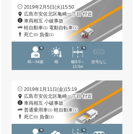
2019年2月5日(火)15:50
広島市安佐北区亀崎一丁目 付近
車両相互 小破事故
軽自動車
電動自転車
(1)
(1)
死亡
負傷
(0)
(1)
他
他
45～54歳
晴
幅9.0～
信号なし
13.0m
2019年1月11日(金)15:19
広島市安佐北区亀崎一丁目 付近
車両相互 小破事故
普通乗用車
軽自動車
(1)
(1)
死亡
負傷
(0)
(1)
他
他