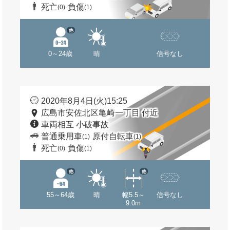
死亡
負傷
(0)
(1)
他
0～24歳
晴
信号なし
2020年8月4日(火)15:25
広島市安佐北区亀崎一丁目 付近
車両相互 小破事故
普通乗用車
原付自転車
(1)
(1)
死亡
負傷
(0)
(1)
他
他
55～64歳
晴
幅5.5～
信号なし
9.0m