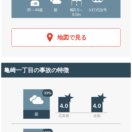
35～44歳
曇
幅5.5～
３灯式信号
9.0m
地図で見る
亀崎一丁目の事故の特徴
33%
4.0
4.0
曇
広島県
全国