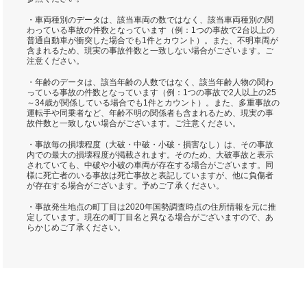
・車両種別のデータは、該当車両の数ではなく、該当車両種別の関
わっている事故の件数となっています（例：1つの事故で2台以上の
普通自動車が衝突した場合でも1件とカウント）。また、不明車両が
含まれるため、現実の事故件数と一致しない場合がございます。ご
注意ください。
・年齢のデータは、該当年齢の人数ではなく、該当年齢人物の関わ
っている事故の件数となっています（例：1つの事故で2人以上の25
～34歳が関係している場合でも1件とカウント）。また、多重事故の
運転手や同乗者など、年齢不明の関係者も含まれるため、現実の事
故件数と一致しない場合がございます。ご注意ください。
・事故毎の損壊程度（大破・中破・小破・損害なし）は、その事故
内での最大の損壊程度が掲載されます。そのため、大破事故と表示
されていても、中破や小破の車両が存在する場合がございます。同
様に死亡者のいる事故は死亡事故と表記していますが、他に負傷者
が存在する場合がございます。予めご了承ください。
・事故発生地点の町丁目は2020年国勢調査時点の住所情報を元に推
定しています。現在の町丁目名と異なる場合がございますので、あ
らかじめご了承ください。