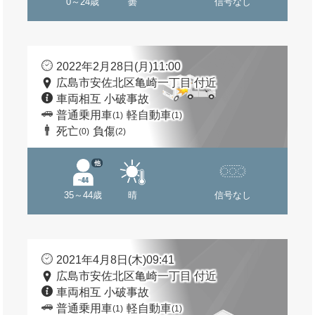
0～24歳
曇
信号なし
2022年2月28日(月)11:00
広島市安佐北区亀崎一丁目 付近
車両相互 小破事故
普通乗用車
軽自動車
(1)
(1)
死亡
負傷
(0)
(2)
他
35～44歳
晴
信号なし
2021年4月8日(木)09:41
広島市安佐北区亀崎一丁目 付近
車両相互 小破事故
普通乗用車
軽自動車
(1)
(1)