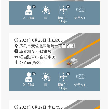
他
他
0～24歳
晴
幅9.0～
信号なし
13.0m
2023年8月26日(土)16:05
広島市安佐北区亀崎一丁目 付近
車両相互 小破事故
軽自動車
自転車
(1)
(1)
死亡
負傷
(0)
(1)
他
他
0～24歳
晴
幅9.0～
信号なし
13.0m
2023年8月17日(木)17:55