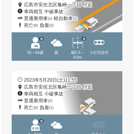
広島市安佐北区亀崎一丁目 付近
車両相互 中破事故
普通乗用車
軽自動車
(1)
(1)
死亡
負傷
(0)
(2)
他
他
55～64歳
曇
幅5.5～
３灯式信号
9.0m
2023年5月20日(土)11:55
広島市安佐北区亀崎一丁目 付近
車両相互 小破事故
普通乗用車
(2)
死亡
負傷
(0)
(1)
他