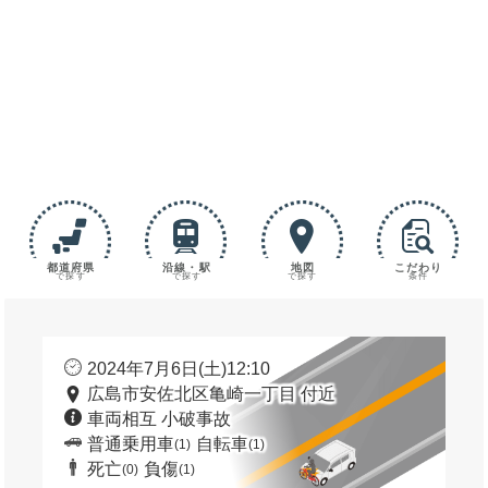
都道府県
沿線・駅
地図
こだわり
で探す
で探す
で探す
条件
2024年7月6日(土)12:10
広島市安佐北区亀崎一丁目 付近
車両相互 小破事故
普通乗用車
自転車
(1)
(1)
死亡
負傷
(0)
(1)