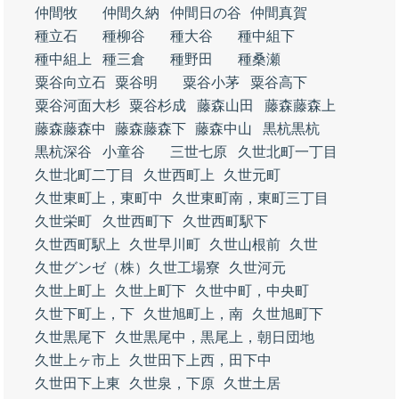
仲間牧
仲間久納
仲間日の谷
仲間真賀
種立石
種柳谷
種大谷
種中組下
種中組上
種三倉
種野田
種桑瀬
粟谷向立石
粟谷明
粟谷小茅
粟谷高下
粟谷河面大杉
粟谷杉成
藤森山田
藤森藤森上
藤森藤森中
藤森藤森下
藤森中山
黒杭黒杭
黒杭深谷
小童谷
三世七原
久世北町一丁目
久世北町二丁目
久世西町上
久世元町
久世東町上，東町中
久世東町南，東町三丁目
久世栄町
久世西町下
久世西町駅下
久世西町駅上
久世早川町
久世山根前
久世
久世グンゼ（株）久世工場寮
久世河元
久世上町上
久世上町下
久世中町，中央町
久世下町上，下
久世旭町上，南
久世旭町下
久世黒尾下
久世黒尾中，黒尾上，朝日団地
久世上ヶ市上
久世田下上西，田下中
久世田下上東
久世泉，下原
久世土居