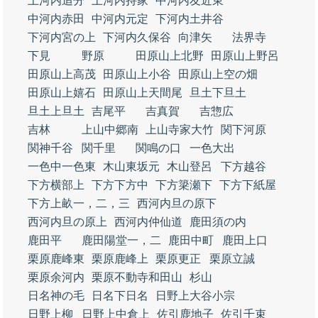
上河内追分
上河内持家
中河内友近東
中河内赤田
中河内元定
下河内土井谷
下河内宮の上
下河内久保谷
向津矢
法界寺
下見
野原
田原山上北野
田原山上野呂
田原山上高茂
田原山上小谷
田原山上空の畑
田原山上嬉石
田原山上天間尾
旦土下旦土
旦土上旦土
吉尾平
吉真賀
吉惣広
吉林
上山中郷南
上山寺家大竹
関下河原
関神千谷
関千里
関鳴の口
一色大出
一色中一色東
木山東坂元
木山登呂
下方越谷
下方横部上
下方下方中
下方簗瀬下
下方下紙屋
下方上畝一，二，三
西河内旦の原下
西河内旦の原上
西河内仲仙道
鹿田須の内
鹿田平
鹿田陽堂一，二
鹿田中町
鹿田上口
栗原鹿峰東
栗原鹿峰上
栗原更正
栗原立誠
栗原余河内
栗原不動寺和田山
杉山
日名神の毛
日名下日名
日野上大谷小宗
日野上柳
日野上中倉上
佐引鹿地子
佐引千束