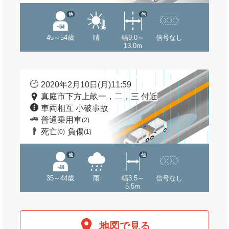
他
他
45～54歳
晴
幅9.0～
信号なし
13.0m
2020年2月10日(月)11:59
真庭市下方上畝一，二，三 付近
車両相互 小破事故
普通乗用車
(2)
死亡
負傷
(0)
(1)
他
他
35～44歳
雨
幅3.5～
信号なし
5.5m
地図で見る