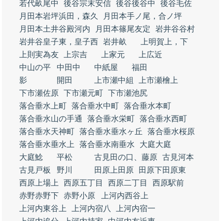
若代畝尾中
後谷宗末安信
後谷後谷中
後谷毛佐
月田本岩坪浜田，森久
月田本手ノ尾，合ノ坪
月田本土井谷殿河内
月田本篠尾友定
岩井谷谷村
岩井谷皇子東，皇子西
岩井畝
上明賀上，下
上則実為友
上宗吉
上家元
上広近
中山の平
中田中
中紙屋
福田
影
開田
上市瀬中組
上市瀬檜上
下市瀬佐原
下市瀬元町
下市瀬池尻
落合垂水上町
落合垂水中町
落合垂水本町
落合垂水山の手通
落合垂水栄町
落合垂水西町
落合垂水天神町
落合垂水垂水ヶ丘
落合垂水桜原
落合垂水垂水上
落合垂水南垂水
大庭大庭
大庭鯰
平松
古見田の口、藤原
古見河本
古見戸板
野川
田原上田原
田原下田原東
西原上場上
西原五丁目
西原二丁目
西原駅前
赤野赤野下
赤野小原
上河内西谷上
上河内東谷上
上河内宿八
上河内宿一