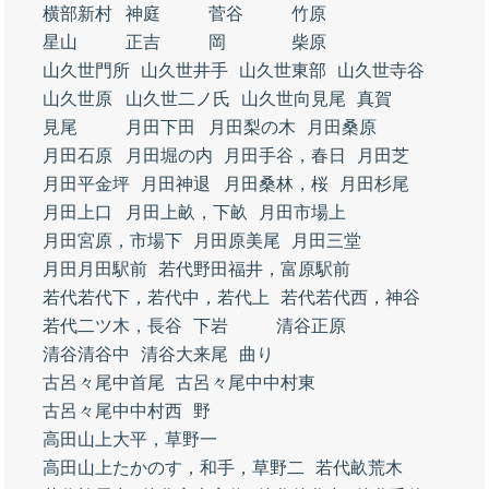
横部新村
神庭
菅谷
竹原
星山
正吉
岡
柴原
山久世門所
山久世井手
山久世東部
山久世寺谷
山久世原
山久世二ノ氏
山久世向見尾
真賀
見尾
月田下田
月田梨の木
月田桑原
月田石原
月田堀の内
月田手谷，春日
月田芝
月田平金坪
月田神退
月田桑林，桜
月田杉尾
月田上口
月田上畝，下畝
月田市場上
月田宮原，市場下
月田原美尾
月田三堂
月田月田駅前
若代野田福井，富原駅前
若代若代下，若代中，若代上
若代若代西，神谷
若代二ツ木，長谷
下岩
清谷正原
清谷清谷中
清谷大来尾
曲り
古呂々尾中首尾
古呂々尾中中村東
古呂々尾中中村西
野
高田山上大平，草野一
高田山上たかのす，和手，草野二
若代畝荒木