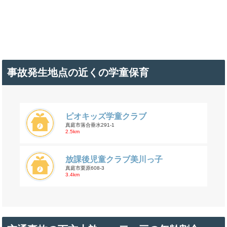
事故発生地点の近くの学童保育
ピオキッズ学童クラブ
真庭市落合垂水291-1
2.5km
放課後児童クラブ美川っ子
真庭市栗原608-3
3.4km