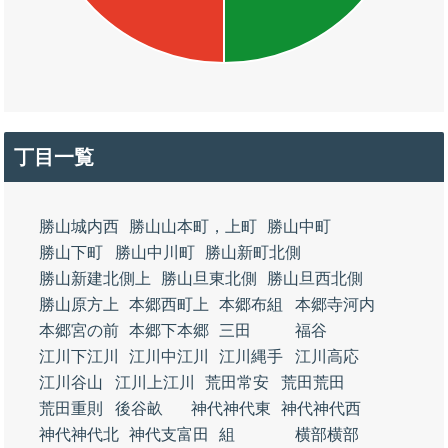
丁目一覧
勝山城内西
勝山山本町，上町
勝山中町
勝山下町
勝山中川町
勝山新町北側
勝山新建北側上
勝山旦東北側
勝山旦西北側
勝山原方上
本郷西町上
本郷布組
本郷寺河内
本郷宮の前
本郷下本郷
三田
福谷
江川下江川
江川中江川
江川縄手
江川高応
江川谷山
江川上江川
荒田常安
荒田荒田
荒田重則
後谷畝
神代神代東
神代神代西
神代神代北
神代支富田
組
横部横部