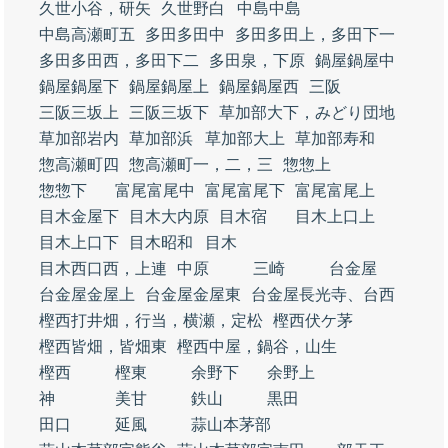
久世小谷，研矢
久世野白
中島中島
中島高瀬町五
多田多田中
多田多田上，多田下一
多田多田西，多田下二
多田泉，下原
鍋屋鍋屋中
鍋屋鍋屋下
鍋屋鍋屋上
鍋屋鍋屋西
三阪
三阪三坂上
三阪三坂下
草加部大下，みどり団地
草加部岩内
草加部浜
草加部大上
草加部寿和
惣高瀬町四
惣高瀬町一，二，三
惣惣上
惣惣下
富尾富尾中
富尾富尾下
富尾富尾上
目木金屋下
目木大内原
目木宿
目木上口上
目木上口下
目木昭和
目木
目木西口西，上連
中原
三崎
台金屋
台金屋金屋上
台金屋金屋東
台金屋長光寺、台西
樫西打井畑，行当，横瀬，定松
樫西伏ケ茅
樫西皆畑，皆畑東
樫西中屋，鍋谷，山生
樫西
樫東
余野下
余野上
神
美甘
鉄山
黒田
田口
延風
蒜山本茅部