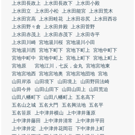
上水田長政上
上水田長政下
上水田小殿
上水田立
上水田小松
上水田能宮
上水田荒木
上水田宮高
上水田畦花
上水田谷尻
上水田西谷
上水田野々倉
上水田井殿
上水田菅野
上水田赤茂上
上水田赤茂下
上水田寺平
上水田川崎
宮地湯川桜
宮地湯川小田
宮地湯川西
宮地下町下
宮地下町上
宮地中町下
宮地中町中
宮地中町上
宮地上町下
宮地上町上
宮地原
宮地江川，七反，金丸
宮地宮地東
宮地宮地西
宮地宮地奥
宮地宮地団地
宮地
山田岸添
山田境下
山田境上
山田野田法崎
山田今井
山田山田下
山田山田上
山田荒迫
山田八幡町下
山田八幡町上
五名高下
五名山之城
五名大門
五名興法地
五名平
五名笹原
上中津井横山
上中津井蓬原
上中津井藤田
上中津井清常
上中津井平田
上中津井定
上中津井花岡荘
下中津井上町