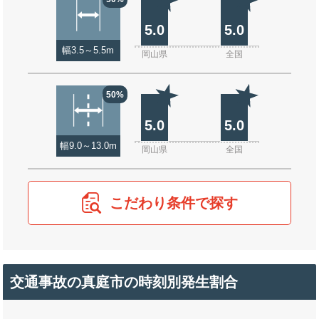
5.0
5.0
幅3.5～5.5m
岡山県
全国
50%
5.0
5.0
幅9.0～13.0m
岡山県
全国
こだわり条件で探す
交通事故の真庭市の時刻別発生割合