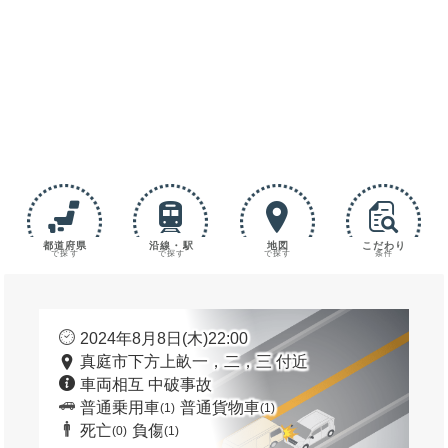
都道府県
沿線・駅
地図
こだわり
で探す
で探す
で探す
条件
2024年8月8日(木)22:00
真庭市下方上畝一，二，三 付近
車両相互 中破事故
普通乗用車
普通貨物車
(1)
(1)
死亡
負傷
(0)
(1)