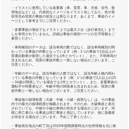
・イラストに使用している各要素（車、背景、車、天候、信号、衝
突地点など）は、代表的なイメージをイラスト化しており、色や形
状等含め現実の事故の状況とは異なります。あくまで、事故のイメ
ージとして参考までにご活用ください。
・多重事故の場合でもイラスト上では最大２台（歩行者含む）まで
しか表現されていません。詳細は事故の個別ページの文字情報をご
参照ください。
・車両種別のデータは、該当車両の数ではなく、該当車両種別の関
わっている事故の件数となっています（例：1つの事故で2台以上の
普通自動車が衝突した場合でも1件とカウント）。また、不明車両が
含まれるため、現実の事故件数と一致しない場合がございます。ご
注意ください。
・年齢のデータは、該当年齢の人数ではなく、該当年齢人物の関わ
っている事故の件数となっています（例：1つの事故で2人以上の25
～34歳が関係している場合でも1件とカウント）。また、多重事故の
運転手や同乗者など、年齢不明の関係者も含まれるため、現実の事
故件数と一致しない場合がございます。ご注意ください。
・事故毎の損壊程度（大破・中破・小破・損害なし）は、その事故
内での最大の損壊程度が掲載されます。そのため、大破事故と表示
されていても、中破や小破の車両が存在する場合がございます。同
様に死亡者のいる事故は死亡事故と表記していますが、他に負傷者
が存在する場合がございます。予めご了承ください。
・事故発生地点の町丁目は2020年国勢調査時点の住所情報を元に推