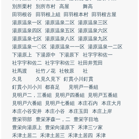
別所栗村
別所市村
高屋
舞高
田羽根谷
田羽根上組
田羽根本村
田羽根古屋
湯原温泉一区
湯原温泉二区
湯原温泉三区
湯原温泉四区
湯原温泉五区
湯原温泉六区
湯原温泉七区
湯原温泉八区
湯原温泉九区
湯原温泉一〇区
湯原温泉一一区
湯原温泉一二区
下湯原上
下湯原中
下湯原下
社字宇和佐一
社字宇和佐二
社字宇和佐三
社田井荒田
社馬渡
社竹ノ花
社牧原
社
久見
久見久見下
釘貫小川釘貫
釘貫小川小川
都喜足
見明戸一番組
見明戸二，三番組
見明戸四番組
見明戸五番組
見明戸六番組
見明戸七番組
本庄石内
本庄大月
本庄小谷安井
本庄小谷
本庄玉田
本庄上岸
豊栄羽部
豊栄茅森一，二
豊栄字目地
豊栄向湯原上
豊栄向湯原下
禾津三ツ家
禾津土居二
禾津土居三
禾津土居四
禾津