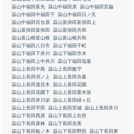
蒜山中福田富先
蒜山中福田原
蒜山中福田宮脇
蒜山中福田中福田下
蒜山中福田日ノ爪
蒜山中福田百合原
蒜山富掛田富掛田上
蒜山富掛田富掛田
蒜山富掛田共和
蒜山富山根富山根
蒜山富山根共和
蒜山下福田八日市
蒜山下福田千町
蒜山下福田下井川
蒜山下福田市木
蒜山下福田上中井川
蒜山下福田塩釜
蒜山上長田中島
蒜山上長田飯守
蒜山上長田渕ノ上
蒜山上長田吉森
蒜山上長田道目木
蒜山上長田花園
蒜山上長田花園下
蒜山上長田栗木坂
蒜山上長田井川栄
蒜山上長田緑ヶ丘
蒜山上長田宇田
蒜山上長田宮城
蒜山上長田井川
蒜山下長田西原
蒜山下長田上在所
蒜山下長田原林
蒜山下長田吉美
蒜山下長田栃ノ木
蒜山下長田野田
蒜山下長田東