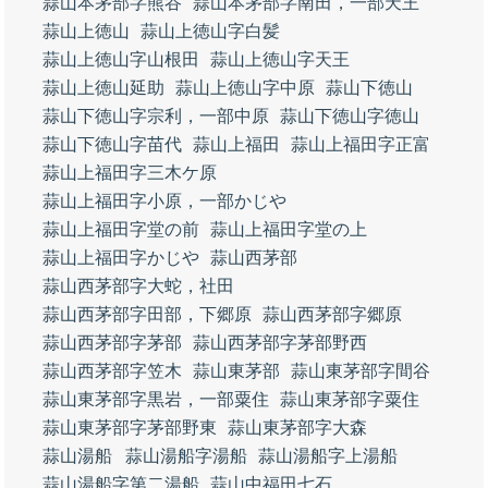
蒜山本茅部字熊谷
蒜山本茅部字南田，一部天王
蒜山上徳山
蒜山上徳山字白髪
蒜山上徳山字山根田
蒜山上徳山字天王
蒜山上徳山延助
蒜山上徳山字中原
蒜山下徳山
蒜山下徳山字宗利，一部中原
蒜山下徳山字徳山
蒜山下徳山字苗代
蒜山上福田
蒜山上福田字正富
蒜山上福田字三木ケ原
蒜山上福田字小原，一部かじや
蒜山上福田字堂の前
蒜山上福田字堂の上
蒜山上福田字かじや
蒜山西茅部
蒜山西茅部字大蛇，社田
蒜山西茅部字田部，下郷原
蒜山西茅部字郷原
蒜山西茅部字茅部
蒜山西茅部字茅部野西
蒜山西茅部字笠木
蒜山東茅部
蒜山東茅部字間谷
蒜山東茅部字黒岩，一部粟住
蒜山東茅部字粟住
蒜山東茅部字茅部野東
蒜山東茅部字大森
蒜山湯船
蒜山湯船字湯船
蒜山湯船字上湯船
蒜山湯船字第二湯船
蒜山中福田七石