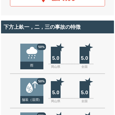
下方上畝一，二，三の事故の特徴
50%
5.0
5.0
雨
岡山県
全国
50%
5.0
5.0
舗装（湿潤）
岡山県
全国