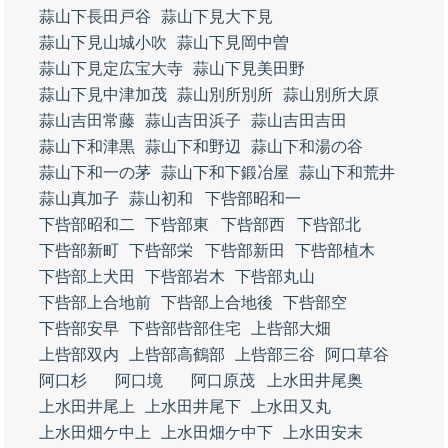
蒜山下長田戸谷
蒜山下見大下見
蒜山下見山城小吹
蒜山下見岡中曽
蒜山下見定広宝大寺
蒜山下見美田野
蒜山下見中津加茂
蒜山別所別所
蒜山別所大原
蒜山吉田常藤
蒜山吉田浜子
蒜山吉田吉田
蒜山下和津黒
蒜山下和野辺
蒜山下和湯の谷
蒜山下和一の茅
蒜山下和下鍛冶屋
蒜山下和荒井
蒜山真加子
蒜山初和
下呰部昭和一
下呰部昭和二
下呰部東
下呰部西
下呰部北
下呰部新町
下呰部栄
下呰部新田
下呰部植木
下呰部上犬田
下呰部岩木
下呰部丸山
下呰部上合地前
下呰部上合地後
下呰部空
下呰部安早
下呰部呰部住宅
上呰部大畑
上呰部双内
上呰部高鶴部
上呰部三谷
阿口草谷
阿口杉
阿口境
阿口原茂
上水田井尾奥
上水田井尾上
上水田井尾下
上水田又丸
上水田畑ケ中上
上水田畑ケ中下
上水田安末