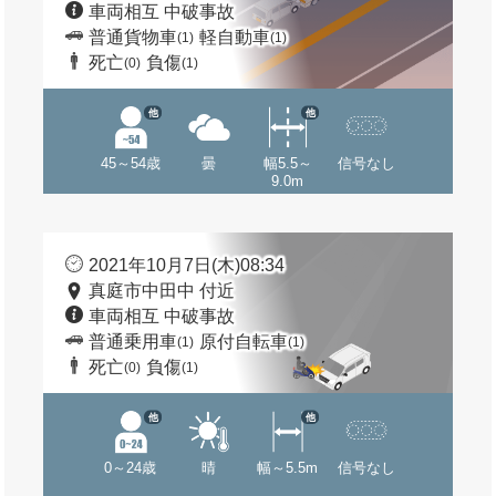
車両相互 中破事故
普通貨物車
軽自動車
(1)
(1)
死亡
負傷
(0)
(1)
他
他
45～54歳
曇
幅5.5～
信号なし
9.0m
2021年10月7日(木)08:34
真庭市中田中 付近
車両相互 中破事故
普通乗用車
原付自転車
(1)
(1)
死亡
負傷
(0)
(1)
他
他
0～24歳
晴
幅～5.5m
信号なし