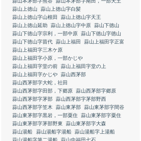
蒜山本茅部字熊谷
蒜山本茅部字南田，一部天王
蒜山上徳山
蒜山上徳山字白髪
蒜山上徳山字山根田
蒜山上徳山字天王
蒜山上徳山延助
蒜山上徳山字中原
蒜山下徳山
蒜山下徳山字宗利，一部中原
蒜山下徳山字徳山
蒜山下徳山字苗代
蒜山上福田
蒜山上福田字正富
蒜山上福田字三木ケ原
蒜山上福田字小原，一部かじや
蒜山上福田字堂の前
蒜山上福田字堂の上
蒜山上福田字かじや
蒜山西茅部
蒜山西茅部字大蛇，社田
蒜山西茅部字田部，下郷原
蒜山西茅部字郷原
蒜山西茅部字茅部
蒜山西茅部字茅部野西
蒜山西茅部字笠木
蒜山東茅部
蒜山東茅部字間谷
蒜山東茅部字黒岩，一部粟住
蒜山東茅部字粟住
蒜山東茅部字茅部野東
蒜山東茅部字大森
蒜山湯船
蒜山湯船字湯船
蒜山湯船字上湯船
蒜山湯船字第二湯船
蒜山中福田七石