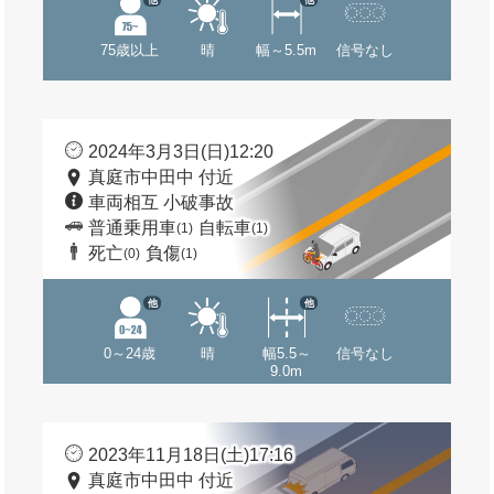
75歳以上
晴
幅～5.5m
信号なし
2024年3月3日(日)12:20
真庭市中田中 付近
車両相互 小破事故
普通乗用車
自転車
(1)
(1)
死亡
負傷
(0)
(1)
他
他
0～24歳
晴
幅5.5～
信号なし
9.0m
2023年11月18日(土)17:16
真庭市中田中 付近