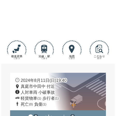
都道府県
沿線・駅
地図
こだわり
で探す
で探す
で探す
条件
2024年8月11日(日)19:40
真庭市中田中 付近
人対車両 小破事故
軽貨物車
歩行者
(1)
(1)
死亡
負傷
(0)
(1)
他
他