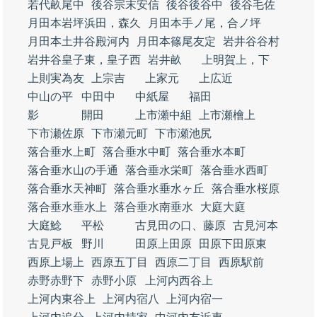
若代畝尾中
後谷宗末安信
後谷後谷中
後谷毛佐
月田本岩坪浜田，森久
月田本手ノ尾，合ノ坪
月田本土井谷殿河内
月田本篠尾友定
岩井谷谷村
岩井谷皇子東，皇子西
岩井畝
上明賀上，下
上則実為友
上宗吉
上家元
上広近
中山の平
中田中
中紙屋
福田
影
開田
上市瀬中組
上市瀬檜上
下市瀬佐原
下市瀬元町
下市瀬池尻
落合垂水上町
落合垂水中町
落合垂水本町
落合垂水山の手通
落合垂水栄町
落合垂水西町
落合垂水天神町
落合垂水垂水ヶ丘
落合垂水桜原
落合垂水垂水上
落合垂水南垂水
大庭大庭
大庭鯰
平松
古見田の口、藤原
古見河本
古見戸板
野川
田原上田原
田原下田原東
西原上場上
西原五丁目
西原二丁目
西原駅前
赤野赤野下
赤野小原
上河内西谷上
上河内東谷上
上河内宿八
上河内宿一