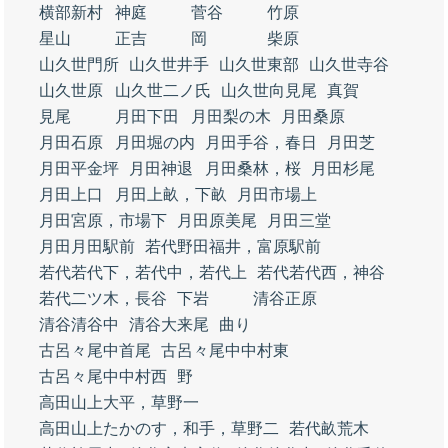
横部新村
神庭
菅谷
竹原
星山
正吉
岡
柴原
山久世門所
山久世井手
山久世東部
山久世寺谷
山久世原
山久世二ノ氏
山久世向見尾
真賀
見尾
月田下田
月田梨の木
月田桑原
月田石原
月田堀の内
月田手谷，春日
月田芝
月田平金坪
月田神退
月田桑林，桜
月田杉尾
月田上口
月田上畝，下畝
月田市場上
月田宮原，市場下
月田原美尾
月田三堂
月田月田駅前
若代野田福井，富原駅前
若代若代下，若代中，若代上
若代若代西，神谷
若代二ツ木，長谷
下岩
清谷正原
清谷清谷中
清谷大来尾
曲り
古呂々尾中首尾
古呂々尾中中村東
古呂々尾中中村西
野
高田山上大平，草野一
高田山上たかのす，和手，草野二
若代畝荒木