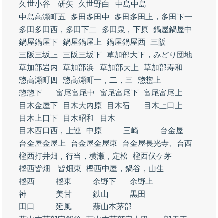
久世小谷，研矢
久世野白
中島中島
中島高瀬町五
多田多田中
多田多田上，多田下一
多田多田西，多田下二
多田泉，下原
鍋屋鍋屋中
鍋屋鍋屋下
鍋屋鍋屋上
鍋屋鍋屋西
三阪
三阪三坂上
三阪三坂下
草加部大下，みどり団地
草加部岩内
草加部浜
草加部大上
草加部寿和
惣高瀬町四
惣高瀬町一，二，三
惣惣上
惣惣下
富尾富尾中
富尾富尾下
富尾富尾上
目木金屋下
目木大内原
目木宿
目木上口上
目木上口下
目木昭和
目木
目木西口西，上連
中原
三崎
台金屋
台金屋金屋上
台金屋金屋東
台金屋長光寺、台西
樫西打井畑，行当，横瀬，定松
樫西伏ケ茅
樫西皆畑，皆畑東
樫西中屋，鍋谷，山生
樫西
樫東
余野下
余野上
神
美甘
鉄山
黒田
田口
延風
蒜山本茅部