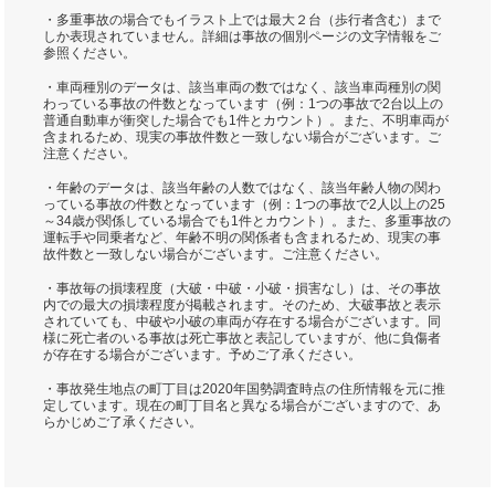
・多重事故の場合でもイラスト上では最大２台（歩行者含む）まで
しか表現されていません。詳細は事故の個別ページの文字情報をご
参照ください。
・車両種別のデータは、該当車両の数ではなく、該当車両種別の関
わっている事故の件数となっています（例：1つの事故で2台以上の
普通自動車が衝突した場合でも1件とカウント）。また、不明車両が
含まれるため、現実の事故件数と一致しない場合がございます。ご
注意ください。
・年齢のデータは、該当年齢の人数ではなく、該当年齢人物の関わ
っている事故の件数となっています（例：1つの事故で2人以上の25
～34歳が関係している場合でも1件とカウント）。また、多重事故の
運転手や同乗者など、年齢不明の関係者も含まれるため、現実の事
故件数と一致しない場合がございます。ご注意ください。
・事故毎の損壊程度（大破・中破・小破・損害なし）は、その事故
内での最大の損壊程度が掲載されます。そのため、大破事故と表示
されていても、中破や小破の車両が存在する場合がございます。同
様に死亡者のいる事故は死亡事故と表記していますが、他に負傷者
が存在する場合がございます。予めご了承ください。
・事故発生地点の町丁目は2020年国勢調査時点の住所情報を元に推
定しています。現在の町丁目名と異なる場合がございますので、あ
らかじめご了承ください。