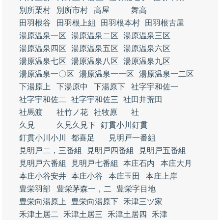
別所栗村
別所市村
高屋
舞高
田羽根谷
田羽根上組
田羽根本村
田羽根古屋
湯原温泉一区
湯原温泉二区
湯原温泉三区
湯原温泉四区
湯原温泉五区
湯原温泉六区
湯原温泉七区
湯原温泉八区
湯原温泉九区
湯原温泉一〇区
湯原温泉一一区
湯原温泉一二区
下湯原上
下湯原中
下湯原下
社字宇和佐一
社字宇和佐二
社字宇和佐三
社田井荒田
社馬渡
社竹ノ花
社牧原
社
久見
久見久見下
釘貫小川釘貫
釘貫小川小川
都喜足
見明戸一番組
見明戸二，三番組
見明戸四番組
見明戸五番組
見明戸六番組
見明戸七番組
本庄石内
本庄大月
本庄小谷安井
本庄小谷
本庄玉田
本庄上岸
豊栄羽部
豊栄茅森一，二
豊栄字目地
豊栄向湯原上
豊栄向湯原下
禾津三ツ家
禾津土居二
禾津土居三
禾津土居四
禾津