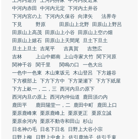
上河内追分
上河内持家
中河内友近東
中河内赤田
中河内元定
下河内土井谷
下河内宮の上
下河内久保谷
向津矢
法界寺
下見
野原
田原山上北野
田原山上野呂
田原山上高茂
田原山上小谷
田原山上空の畑
田原山上嬉石
田原山上天間尾
旦土下旦土
旦土上旦土
吉尾平
吉真賀
吉惣広
吉林
上山中郷南
上山寺家大竹
関下河原
関神千谷
関千里
関鳴の口
一色大出
一色中一色東
木山東坂元
木山登呂
下方越谷
下方横部上
下方下方中
下方簗瀬下
下方下紙屋
下方上畝一，二，三
西河内旦の原下
西河内旦の原上
西河内仲仙道
鹿田須の内
鹿田平
鹿田陽堂一，二
鹿田中町
鹿田上口
栗原鹿峰東
栗原鹿峰上
栗原更正
栗原立誠
栗原余河内
栗原不動寺和田山
杉山
日名神の毛
日名下日名
日野上大谷小宗
日野上柳
日野上中倉上
佐引鹿地子
佐引千束