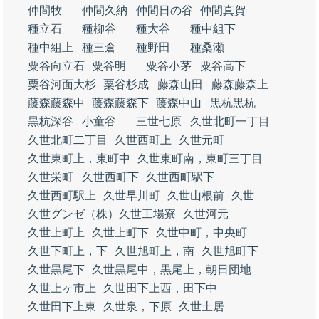
仲間牧
仲間久納
仲間日の谷
仲間真賀
種立石
種柳谷
種大谷
種中組下
種中組上
種三倉
種野田
種桑瀬
粟谷向立石
粟谷明
粟谷小茅
粟谷高下
粟谷河面大杉
粟谷杉成
藤森山田
藤森藤森上
藤森藤森中
藤森藤森下
藤森中山
黒杭黒杭
黒杭深谷
小童谷
三世七原
久世北町一丁目
久世北町二丁目
久世西町上
久世元町
久世東町上，東町中
久世東町南，東町三丁目
久世栄町
久世西町下
久世西町駅下
久世西町駅上
久世早川町
久世山根前
久世
久世グンゼ（株）久世工場寮
久世河元
久世上町上
久世上町下
久世中町，中央町
久世下町上，下
久世旭町上，南
久世旭町下
久世黒尾下
久世黒尾中，黒尾上，朝日団地
久世上ヶ市上
久世田下上西，田下中
久世田下上東
久世泉，下原
久世土居