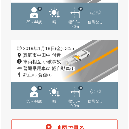
他
他
35～44歳
晴
幅5.5～
信号なし
9.0m
2019年1月18日(金)13:55
真庭市中田中 付近
車両相互 小破事故
普通乗用車
軽自動車
(1)
(1)
死亡
負傷
(0)
(1)
他
他
35～44歳
晴
幅5.5～
信号なし
9.0m
地図で見る