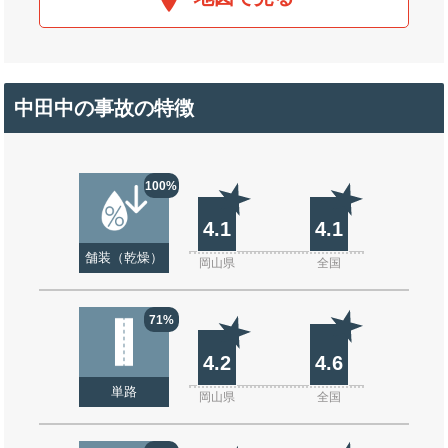
中田中の事故の特徴
100%
4.1
4.1
舗装（乾燥）
岡山県
全国
71%
4.2
4.6
単路
岡山県
全国