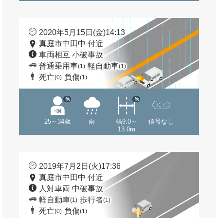
2020年5月15日(金)14:13
真庭市中田中 付近
車両相互 小破事故
普通乗用車
軽自動車
(1)
(1)
死亡
負傷
(0)
(1)
他
他
25～34歳
雨
幅9.0～
信号なし
13.0m
2019年7月2日(火)17:36
真庭市中田中 付近
人対車両 中破事故
軽自動車
歩行者
(1)
(1)
死亡
負傷
(0)
(1)