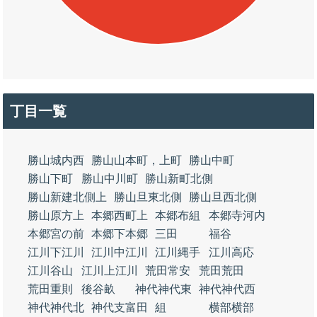
丁目一覧
勝山城内西
勝山山本町，上町
勝山中町
勝山下町
勝山中川町
勝山新町北側
勝山新建北側上
勝山旦東北側
勝山旦西北側
勝山原方上
本郷西町上
本郷布組
本郷寺河内
本郷宮の前
本郷下本郷
三田
福谷
江川下江川
江川中江川
江川縄手
江川高応
江川谷山
江川上江川
荒田常安
荒田荒田
荒田重則
後谷畝
神代神代東
神代神代西
神代神代北
神代支富田
組
横部横部