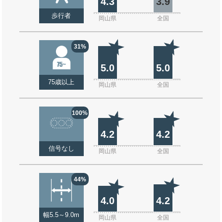
4.3
3.9
歩行者
岡山県
全国
31%
5.0
5.0
75歳以上
岡山県
全国
100%
4.2
4.2
信号なし
岡山県
全国
44%
4.0
4.2
幅5.5～9.0m
岡山県
全国