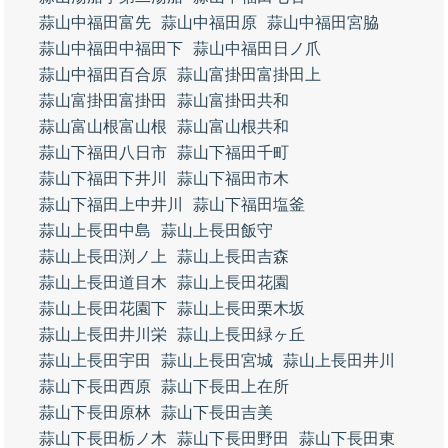
蒜山中福田富先
蒜山中福田原
蒜山中福田宮脇
蒜山中福田中福田下
蒜山中福田日ノ爪
蒜山中福田百合原
蒜山富掛田富掛田上
蒜山富掛田富掛田
蒜山富掛田共和
蒜山富山根富山根
蒜山富山根共和
蒜山下福田八日市
蒜山下福田千町
蒜山下福田下井川
蒜山下福田市木
蒜山下福田上中井川
蒜山下福田塩釜
蒜山上長田中島
蒜山上長田飯守
蒜山上長田渕ノ上
蒜山上長田吉森
蒜山上長田道目木
蒜山上長田花園
蒜山上長田花園下
蒜山上長田栗木坂
蒜山上長田井川栄
蒜山上長田緑ヶ丘
蒜山上長田宇田
蒜山上長田宮城
蒜山上長田井川
蒜山下長田西原
蒜山下長田上在所
蒜山下長田原林
蒜山下長田吉美
蒜山下長田栃ノ木
蒜山下長田野田
蒜山下長田東