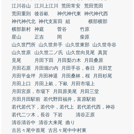
江川谷山
江川上江川
荒田常安
荒田荒田
荒田重則
後谷畝
神代神代東
神代神代西
神代神代北
神代支富田
組
横部横部
横部新村
神庭
菅谷
竹原
星山
正吉
岡
柴原
山久世門所
山久世井手
山久世東部
山久世寺谷
山久世原
山久世二ノ氏
山久世向見尾
真賀
見尾
月田下田
月田梨の木
月田桑原
月田石原
月田堀の内
月田手谷，春日
月田芝
月田平金坪
月田神退
月田桑林，桜
月田杉尾
月田上口
月田上畝，下畝
月田市場上
月田宮原，市場下
月田原美尾
月田三堂
月田月田駅前
若代野田福井，富原駅前
若代若代下，若代中，若代上
若代若代西，神谷
若代二ツ木，長谷
下岩
清谷正原
清谷清谷中
清谷大来尾
曲り
古呂々尾中首尾
古呂々尾中中村東