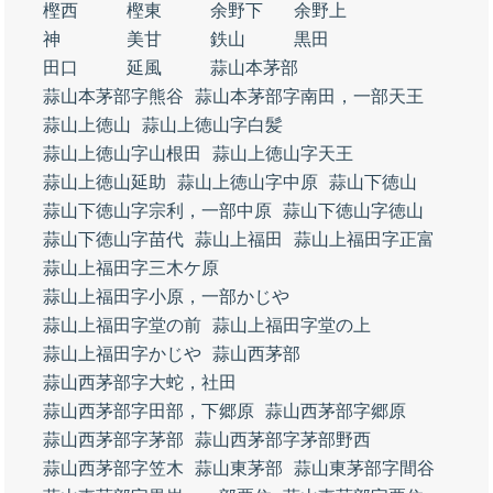
樫西
樫東
余野下
余野上
神
美甘
鉄山
黒田
田口
延風
蒜山本茅部
蒜山本茅部字熊谷
蒜山本茅部字南田，一部天王
蒜山上徳山
蒜山上徳山字白髪
蒜山上徳山字山根田
蒜山上徳山字天王
蒜山上徳山延助
蒜山上徳山字中原
蒜山下徳山
蒜山下徳山字宗利，一部中原
蒜山下徳山字徳山
蒜山下徳山字苗代
蒜山上福田
蒜山上福田字正富
蒜山上福田字三木ケ原
蒜山上福田字小原，一部かじや
蒜山上福田字堂の前
蒜山上福田字堂の上
蒜山上福田字かじや
蒜山西茅部
蒜山西茅部字大蛇，社田
蒜山西茅部字田部，下郷原
蒜山西茅部字郷原
蒜山西茅部字茅部
蒜山西茅部字茅部野西
蒜山西茅部字笠木
蒜山東茅部
蒜山東茅部字間谷