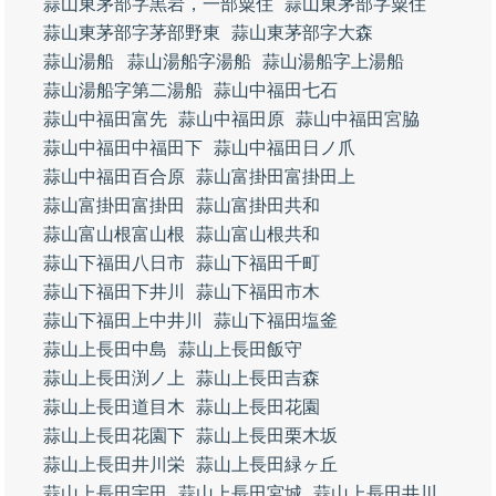
蒜山東茅部字黒岩，一部粟住
蒜山東茅部字粟住
蒜山東茅部字茅部野東
蒜山東茅部字大森
蒜山湯船
蒜山湯船字湯船
蒜山湯船字上湯船
蒜山湯船字第二湯船
蒜山中福田七石
蒜山中福田富先
蒜山中福田原
蒜山中福田宮脇
蒜山中福田中福田下
蒜山中福田日ノ爪
蒜山中福田百合原
蒜山富掛田富掛田上
蒜山富掛田富掛田
蒜山富掛田共和
蒜山富山根富山根
蒜山富山根共和
蒜山下福田八日市
蒜山下福田千町
蒜山下福田下井川
蒜山下福田市木
蒜山下福田上中井川
蒜山下福田塩釜
蒜山上長田中島
蒜山上長田飯守
蒜山上長田渕ノ上
蒜山上長田吉森
蒜山上長田道目木
蒜山上長田花園
蒜山上長田花園下
蒜山上長田栗木坂
蒜山上長田井川栄
蒜山上長田緑ヶ丘
蒜山上長田宇田
蒜山上長田宮城
蒜山上長田井川