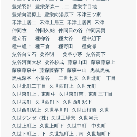
豊栄羽部
豊栄茅森一，二
豊栄字目地
豊栄向湯原上
豊栄向湯原下
禾津三ツ家
禾津土居二
禾津土居三
禾津土居四
禾津
仲間牧
仲間久納
仲間日の谷
仲間真賀
種立石
種柳谷
種大谷
種中組下
種中組上
種三倉
種野田
種桑瀬
粟谷向立石
粟谷明
粟谷小茅
粟谷高下
粟谷河面大杉
粟谷杉成
藤森山田
藤森藤森上
藤森藤森中
藤森藤森下
藤森中山
黒杭黒杭
黒杭深谷
小童谷
三世七原
久世北町一丁目
久世北町二丁目
久世西町上
久世元町
久世東町上，東町中
久世東町南，東町三丁目
久世栄町
久世西町下
久世西町駅下
久世西町駅上
久世早川町
久世山根前
久世
久世グンゼ（株）久世工場寮
久世河元
久世上町上
久世上町下
久世中町，中央町
久世下町上，下
久世旭町上，南
久世旭町下