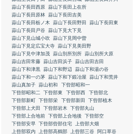
蒜山下長田西原
蒜山下長田上在所
蒜山下長田原林
蒜山下長田吉美
蒜山下長田栃ノ木
蒜山下長田野田
蒜山下長田東
蒜山下長田戸谷
蒜山下見大下見
蒜山下見山城小吹
蒜山下見岡中曽
蒜山下見定広宝大寺
蒜山下見美田野
蒜山下見中津加茂
蒜山別所別所
蒜山別所大原
蒜山吉田常藤
蒜山吉田浜子
蒜山吉田吉田
蒜山下和津黒
蒜山下和野辺
蒜山下和湯の谷
蒜山下和一の茅
蒜山下和下鍛冶屋
蒜山下和荒井
蒜山真加子
蒜山初和
下呰部昭和一
下呰部昭和二
下呰部東
下呰部西
下呰部北
下呰部新町
下呰部栄
下呰部新田
下呰部植木
下呰部上犬田
下呰部岩木
下呰部丸山
下呰部上合地前
下呰部上合地後
下呰部空
下呰部安早
下呰部呰部住宅
上呰部大畑
上呰部双内
上呰部高鶴部
上呰部三谷
阿口草谷