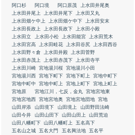
阿口杉
阿口境
阿口原茂
上水田井尾奥
上水田井尾上
上水田井尾下
上水田又丸
上水田畑ケ中上
上水田畑ケ中下
上水田安末
上水田長政上
上水田長政下
上水田小殿
上水田立
上水田小松
上水田能宮
上水田荒木
上水田宮高
上水田畦花
上水田谷尻
上水田西谷
上水田野々倉
上水田井殿
上水田菅野
上水田赤茂上
上水田赤茂下
上水田寺平
上水田川崎
宮地湯川桜
宮地湯川小田
宮地湯川西
宮地下町下
宮地下町上
宮地中町下
宮地中町中
宮地中町上
宮地上町下
宮地上町上
宮地原
宮地江川，七反，金丸
宮地宮地東
宮地宮地西
宮地宮地奥
宮地宮地団地
宮地
山田岸添
山田境下
山田境上
山田野田法崎
山田今井
山田山田下
山田山田上
山田荒迫
山田八幡町下
山田八幡町上
五名高下
五名山之城
五名大門
五名興法地
五名平