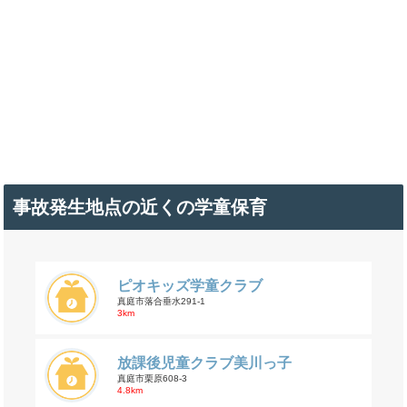
事故発生地点の近くの学童保育
ピオキッズ学童クラブ
真庭市落合垂水291-1
3km
放課後児童クラブ美川っ子
真庭市栗原608-3
4.8km