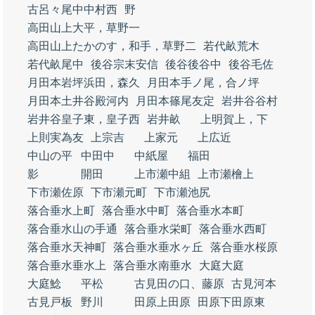
古呂々尾中中村西
野
高田山上大平，草野一
高田山上たかのす，和手，草野二
若代畝荒木
若代畝尾中
後谷宗末安信
後谷後谷中
後谷毛佐
月田本岩坪浜田，森久
月田本手ノ尾，合ノ坪
月田本土井谷殿河内
月田本篠尾友定
岩井谷谷村
岩井谷皇子東，皇子西
岩井畝
上明賀上，下
上則実為友
上宗吉
上家元
上広近
中山の平
中田中
中紙屋
福田
影
開田
上市瀬中組
上市瀬檜上
下市瀬佐原
下市瀬元町
下市瀬池尻
落合垂水上町
落合垂水中町
落合垂水本町
落合垂水山の手通
落合垂水栄町
落合垂水西町
落合垂水天神町
落合垂水垂水ヶ丘
落合垂水桜原
落合垂水垂水上
落合垂水南垂水
大庭大庭
大庭鯰
平松
古見田の口、藤原
古見河本
古見戸板
野川
田原上田原
田原下田原東