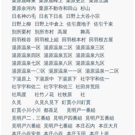
栗原鹿峰東
栗原鹿峰上
栗原更正
栗原立誠
栗原余河内
栗原不動寺和田山
杉山
日名神の毛
日名下日名
日野上大谷小宗
日野上柳
日野上中倉上
佐引鹿地子
佐引千束
別所栗村
別所市村
高屋
舞高
田羽根谷
田羽根上組
田羽根本村
田羽根古屋
湯原温泉一区
湯原温泉二区
湯原温泉三区
湯原温泉四区
湯原温泉五区
湯原温泉六区
湯原温泉七区
湯原温泉八区
湯原温泉九区
湯原温泉一〇区
湯原温泉一一区
湯原温泉一二区
下湯原上
下湯原中
下湯原下
社字宇和佐一
社字宇和佐二
社字宇和佐三
社田井荒田
社馬渡
社竹ノ花
社牧原
社
久見
久見久見下
釘貫小川釘貫
釘貫小川小川
都喜足
見明戸一番組
見明戸二，三番組
見明戸四番組
見明戸五番組
見明戸六番組
見明戸七番組
本庄石内
本庄大月
本庄小谷安井
本庄小谷
本庄玉田
本庄上岸