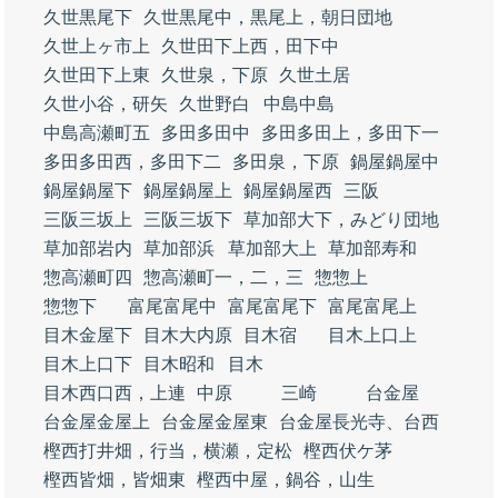
久世黒尾下
久世黒尾中，黒尾上，朝日団地
久世上ヶ市上
久世田下上西，田下中
久世田下上東
久世泉，下原
久世土居
久世小谷，研矢
久世野白
中島中島
中島高瀬町五
多田多田中
多田多田上，多田下一
多田多田西，多田下二
多田泉，下原
鍋屋鍋屋中
鍋屋鍋屋下
鍋屋鍋屋上
鍋屋鍋屋西
三阪
三阪三坂上
三阪三坂下
草加部大下，みどり団地
草加部岩内
草加部浜
草加部大上
草加部寿和
惣高瀬町四
惣高瀬町一，二，三
惣惣上
惣惣下
富尾富尾中
富尾富尾下
富尾富尾上
目木金屋下
目木大内原
目木宿
目木上口上
目木上口下
目木昭和
目木
目木西口西，上連
中原
三崎
台金屋
台金屋金屋上
台金屋金屋東
台金屋長光寺、台西
樫西打井畑，行当，横瀬，定松
樫西伏ケ茅
樫西皆畑，皆畑東
樫西中屋，鍋谷，山生