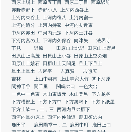
西原上場上
西原五丁目
西原二丁目
西原駅前
赤野赤野下
赤野小原
上河内西谷上
上河内東谷上
上河内宿八
上河内宿一
上河内追分
上河内持家
中河内友近東
中河内赤田
中河内元定
下河内土井谷
下河内宮の上
下河内久保谷
向津矢
法界寺
下見
野原
田原山上北野
田原山上野呂
田原山上高茂
田原山上小谷
田原山上空の畑
田原山上嬉石
田原山上天間尾
旦土下旦土
旦土上旦土
吉尾平
吉真賀
吉惣広
吉林
上山中郷南
上山寺家大竹
関下河原
関神千谷
関千里
関鳴の口
一色大出
一色中一色東
木山東坂元
木山登呂
下方越谷
下方横部上
下方下方中
下方簗瀬下
下方下紙屋
下方上畝一，二，三
西河内旦の原下
西河内旦の原上
西河内仲仙道
鹿田須の内
鹿田平
鹿田陽堂一，二
鹿田中町
鹿田上口