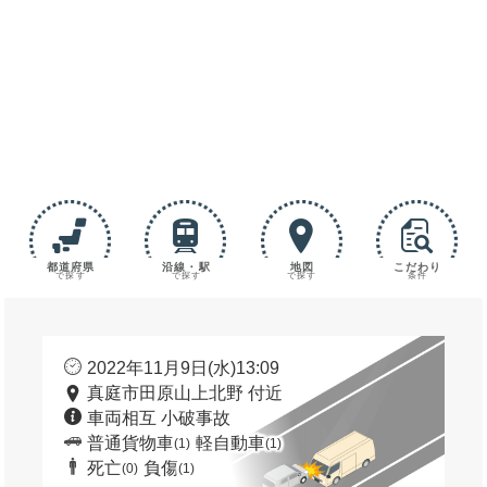
都道府県
沿線・駅
地図
こだわり
で探す
で探す
で探す
条件
2022年11月9日(水)13:09
真庭市田原山上北野 付近
車両相互 小破事故
普通貨物車
軽自動車
(1)
(1)
死亡
負傷
(0)
(1)