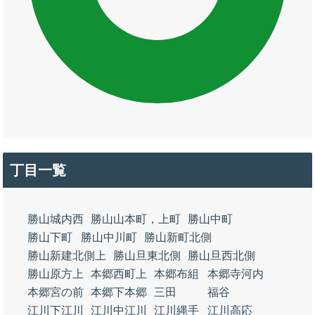
丁目一覧
勝山城内西
勝山山本町，上町
勝山中町
勝山下町
勝山中川町
勝山新町北側
勝山新建北側上
勝山旦東北側
勝山旦西北側
勝山原方上
本郷西町上
本郷布組
本郷寺河内
本郷宮の前
本郷下本郷
三田
福谷
江川下江川
江川中江川
江川縄手
江川高応