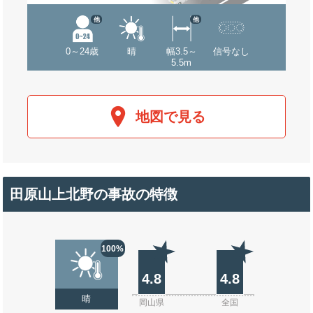
他
他
0～24歳
晴
幅3.5～
信号なし
5.5m
地図で見る
田原山上北野の事故の特徴
100%
4.8
4.8
晴
岡山県
全国