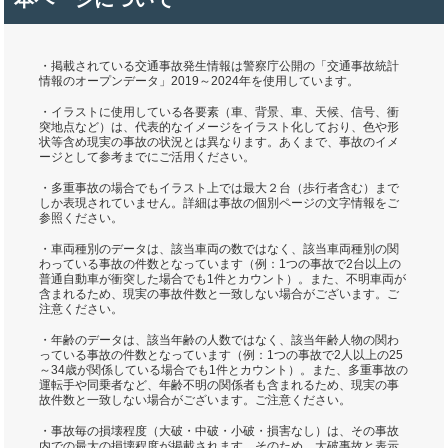
・掲載されている交通事故発生情報は警察庁公開の「交通事故統計
情報のオープンデータ」2019～2024年を使用しています。
・イラストに使用している各要素（車、背景、車、天候、信号、衝
突地点など）は、代表的なイメージをイラスト化しており、色や形
状等含め現実の事故の状況とは異なります。あくまで、事故のイメ
ージとして参考までにご活用ください。
・多重事故の場合でもイラスト上では最大２台（歩行者含む）まで
しか表現されていません。詳細は事故の個別ページの文字情報をご
参照ください。
・車両種別のデータは、該当車両の数ではなく、該当車両種別の関
わっている事故の件数となっています（例：1つの事故で2台以上の
普通自動車が衝突した場合でも1件とカウント）。また、不明車両が
含まれるため、現実の事故件数と一致しない場合がございます。ご
注意ください。
・年齢のデータは、該当年齢の人数ではなく、該当年齢人物の関わ
っている事故の件数となっています（例：1つの事故で2人以上の25
～34歳が関係している場合でも1件とカウント）。また、多重事故の
運転手や同乗者など、年齢不明の関係者も含まれるため、現実の事
故件数と一致しない場合がございます。ご注意ください。
・事故毎の損壊程度（大破・中破・小破・損害なし）は、その事故
内での最大の損壊程度が掲載されます。そのため、大破事故と表示