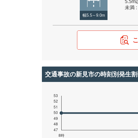
5.5m
未満 :
幅5.5～9.0m
交通事故の新見市の時刻別発生割