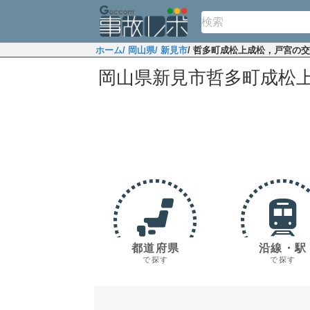
ホーム
/ 岡山県
/ 新見市
/ 哲多町成松上成松，戸宮の
岡山県新見市哲多町成松
都道府県
沿線・駅
で探す
で探す