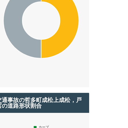
交通事故の哲多町成松上成松，戸
宮の道路形状割合