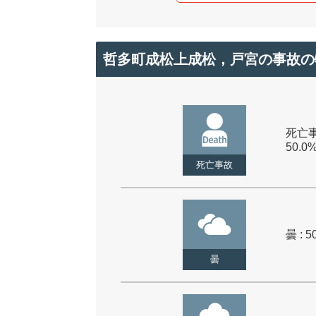
哲多町成松上成松，戸宮の事故の
死亡事
50.0
死亡事故
曇 : 5
曇