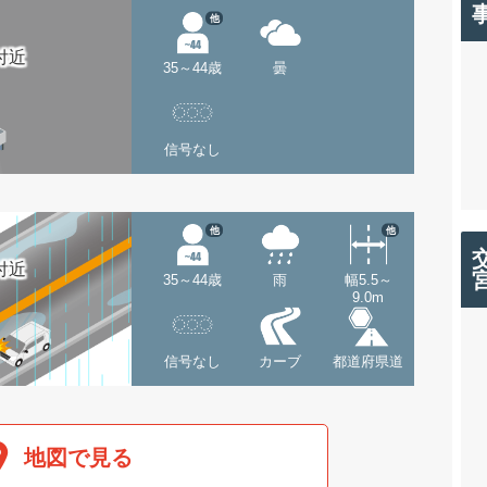
他
付近
35～44歳
曇
信号なし
他
他
付近
35～44歳
雨
幅5.5～
9.0m
信号なし
カーブ
都道府県道
地図で見る