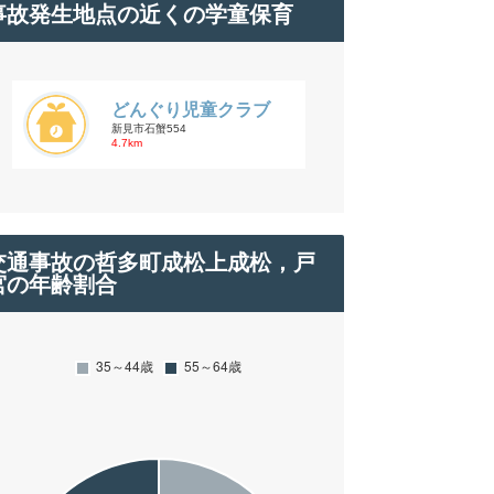
事故発生地点の近くの学童保育
どんぐり児童クラブ
新見市石蟹554
4.7km
交通事故の哲多町成松上成松，戸
宮の年齢割合