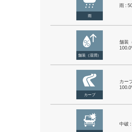
雨 : 5
雨
舗装（
100.
舗装（湿潤）
カーブ
100.
カーブ
中破 :