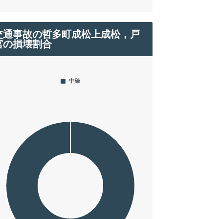
交通事故の哲多町成松上成松，戸
宮の損壊割合