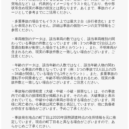
突地点など）は、代表的なイメージをイラスト化しており、色や形
状等含め現実の事故の状況とは異なります。あくまで、事故のイメ
ージとして参考までにご活用ください。
・多重事故の場合でもイラスト上では最大２台（歩行者含む）まで
しか表現されていません。詳細は事故の個別ページの文字情報をご
参照ください。
・車両種別のデータは、該当車両の数ではなく、該当車両種別の関
わっている事故の件数となっています（例：1つの事故で2台以上の
普通自動車が衝突した場合でも1件とカウント）。また、不明車両が
含まれるため、現実の事故件数と一致しない場合がございます。ご
注意ください。
・年齢のデータは、該当年齢の人数ではなく、該当年齢人物の関わ
っている事故の件数となっています（例：1つの事故で2人以上の25
～34歳が関係している場合でも1件とカウント）。また、多重事故の
運転手や同乗者など、年齢不明の関係者も含まれるため、現実の事
故件数と一致しない場合がございます。ご注意ください。
・事故毎の損壊程度（大破・中破・小破・損害なし）は、その事故
内での最大の損壊程度が掲載されます。そのため、大破事故と表示
されていても、中破や小破の車両が存在する場合がございます。同
様に死亡者のいる事故は死亡事故と表記していますが、他に負傷者
が存在する場合がございます。予めご了承ください。
・事故発生地点の町丁目は2020年国勢調査時点の住所情報を元に推
定しています。現在の町丁目名と異なる場合がございますので、あ
らかじめご了承ください。