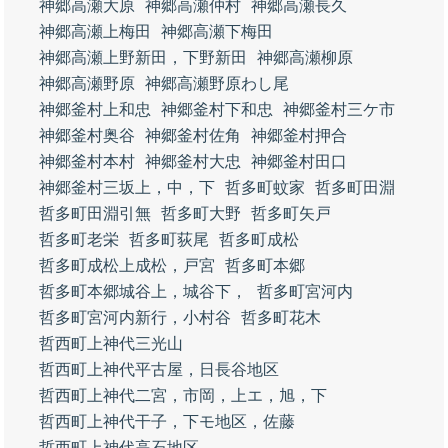
神郷高瀬大原
神郷高瀬仲村
神郷高瀬長久
神郷高瀬上梅田
神郷高瀬下梅田
神郷高瀬上野新田，下野新田
神郷高瀬柳原
神郷高瀬野原
神郷高瀬野原わし尾
神郷釜村上和忠
神郷釜村下和忠
神郷釜村三ケ市
神郷釜村奥谷
神郷釜村佐角
神郷釜村押合
神郷釜村本村
神郷釜村大忠
神郷釜村田口
神郷釜村三坂上，中，下
哲多町蚊家
哲多町田淵
哲多町田淵引無
哲多町大野
哲多町矢戸
哲多町老栄
哲多町荻尾
哲多町成松
哲多町成松上成松，戸宮
哲多町本郷
哲多町本郷城谷上，城谷下，
哲多町宮河内
哲多町宮河内新行，小村谷
哲多町花木
哲西町上神代三光山
哲西町上神代平古屋，日長谷地区
哲西町上神代二宮，市岡，上エ，旭，下
哲西町上神代干子，下モ地区，佐藤
哲西町上神代高石地区