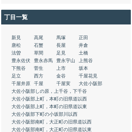
丁目一覧
新見
高尾
馬塚
正田
唐松
石蟹
長屋
井倉
法曽
草間
足見
土橋
豊永佐伏
豊永赤馬
豊永宇山
上熊谷
下熊谷
菅生
上市
坂本
足立
西方
金谷
千屋花見
千屋井原
千屋
千屋実
大佐小阪部
大佐小阪部しの原，上千谷，下千谷
大佐小阪部上町，本町の旧県道以西
大佐小阪部上町，本町の旧県道以東
大佐小阪部下町の小坂部川以西
大佐小阪部南町，大正町の旧県道以西
大佐小阪部南町，大正町の旧県道以東