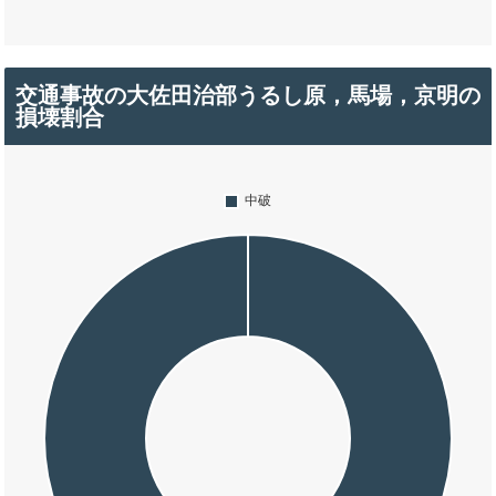
交通事故の大佐田治部うるし原，馬場，京明の
損壊割合