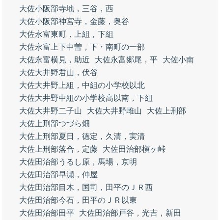
大佐小阪部寺地，三谷，西
大佐小阪部神宮寺，金藤，奥谷
大佐永富東町，上組，下組
大佐永富上下中曽，下・南町の一部
大佐永富横見，助近
大佐永富郷尾，平
大佐小南
大佐大井野君山，伏谷
大佐大井野上組，中組の小学校以北
大佐大井野中組の小学校高以南，下組
大佐大井野二子山
大佐大井野雌山
大佐上刑部
大佐上刑部つづら畑
大佐上刑部夏日，徳定，久清，実清
大佐上刑部落合，定藤
大佐田治部槇ヶ峠
大佐田治部うるし原，馬場，京明
大佐田治部早瀬，仲屋
大佐田治部目木，国司，田平のＪＲ西
大佐田治部今石，田平のＪＲ以東
大佐田治部田平
大佐田治部戸谷，光吉，新田