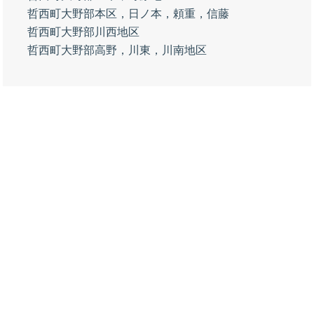
哲西町大野部本区，日ノ本，頼重，信藤
哲西町大野部川西地区
哲西町大野部高野，川東，川南地区