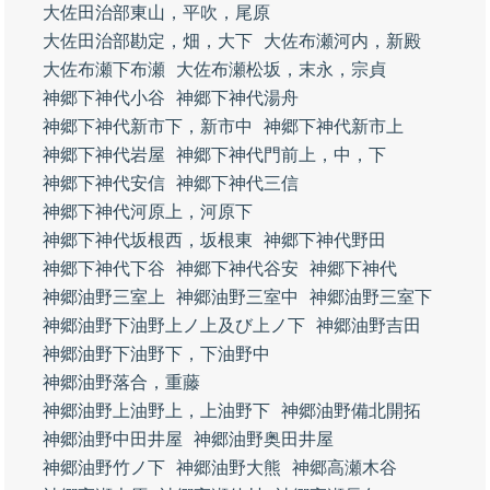
大佐田治部東山，平吹，尾原
大佐田治部勘定，畑，大下
大佐布瀬河内，新殿
大佐布瀬下布瀬
大佐布瀬松坂，末永，宗貞
神郷下神代小谷
神郷下神代湯舟
神郷下神代新市下，新市中
神郷下神代新市上
神郷下神代岩屋
神郷下神代門前上，中，下
神郷下神代安信
神郷下神代三信
神郷下神代河原上，河原下
神郷下神代坂根西，坂根東
神郷下神代野田
神郷下神代下谷
神郷下神代谷安
神郷下神代
神郷油野三室上
神郷油野三室中
神郷油野三室下
神郷油野下油野上ノ上及び上ノ下
神郷油野吉田
神郷油野下油野下，下油野中
神郷油野落合，重藤
神郷油野上油野上，上油野下
神郷油野備北開拓
神郷油野中田井屋
神郷油野奥田井屋
神郷油野竹ノ下
神郷油野大熊
神郷高瀬木谷