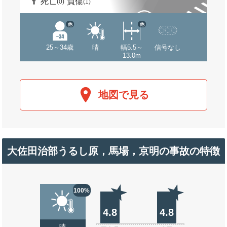
死亡
負傷
(0)
(1)
他
他
25～34歳
晴
幅5.5～
信号なし
13.0m
地図で見る
大佐田治部うるし原，馬場，京明の事故の特徴
100%
4.8
4.8