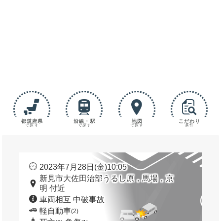
都道府県
沿線・駅
地図
こだわり
で探す
で探す
で探す
条件
2023年7月28日(金)10:05
新見市大佐田治部うるし原，馬場，京
明 付近
車両相互 中破事故
軽自動車
(2)