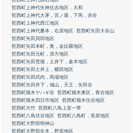
哲西町上神代矢神住吉地区，大和
哲西町上神代大茅，宮ノ屋，下馬，赤谷
哲西町上神代西江地区
哲西町上神代桑本，右原地区
哲西町矢田大谷山
哲西町矢田貝田地区
哲西町矢田本町，奥，金比羅地区
哲西町矢田元町，浪方地区
哲西町矢田荒堀，土井下，倉木地区
哲西町矢田土井上，横田地区
哲西町矢田武内，馬場地区
哲西町矢田井下，城山，天王，矢田谷
哲西町畑木ヤハギ谷
哲西町畑木東区，青谷地区
哲西町畑木四日市地区
哲西町畑木住吉地区
哲西町大竹
哲西町八鳥上室一帯
哲西町八鳥伏谷地区
哲西町八鳥町，長原地区
哲西町大野部明神山
哲西町大野部生木，野原地区