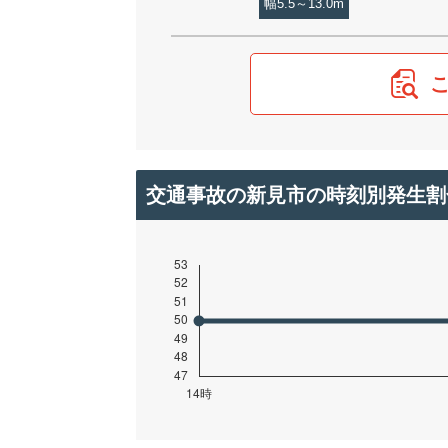
幅5.5～13.0m
交通事故の新見市の時刻別発生割