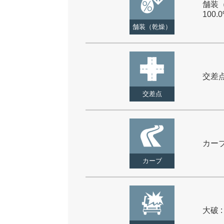
舗装（
100.
舗装（乾燥）
交差点 
交差点
カーブ 
カーブ
大破 :