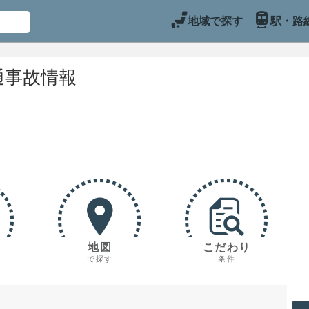
地域で探す
駅・路
通事故情報
地図
こだわり
で探す
条件