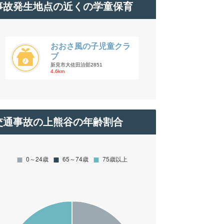
事故発生地点の近くの学童保育
おおさ風の子児童クラ
ブ
新見市大佐田治部2851
4.6km
交通事故の上熊谷の年齢割合