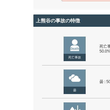
上熊谷の事故の特徴
死亡事
50.0
死亡事故
曇 : 5
曇