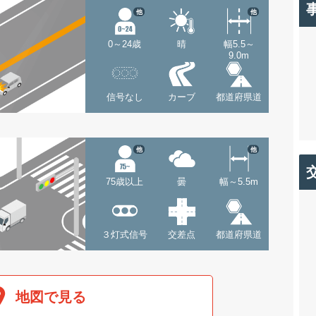
他
他
0～24歳
晴
幅5.5～
9.0m
信号なし
カーブ
都道府県道
他
他
75歳以上
曇
幅～5.5m
３灯式信号
交差点
都道府県道
地図で見る