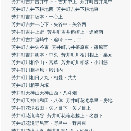
芳井町吉井吉井中下・吉井中上
芳井町吉井尾中
芳井町吉井下耕地西
芳井町吉井下耕地東
芳井町吉井坂本・一心上
芳井町吉井一心下・矢谷中・矢谷西
芳井町吉井上野
芳井町吉井追崎上・追崎南
芳井町吉井追崎中・追崎下一，二
芳井町吉井矢谷東
芳井町吉井篠原東・篠原西
芳井町吉井胡本・中央
芳井町川相川相上・栗元
芳井町川相谷山・宮草
芳井町川相落・小川筋
芳井町川相福原・殿川内
芳井町川相日ノ丸・相愛・共力
芳井町川相宇内塚
芳井町天神山天神山西・八斗畑
芳井町天神山和田・八体
芳井町花滝阜里・房地
芳井町花滝石田・矢ノ目下・矢ノ目上
芳井町花滝鳴谷
芳井町花滝名越上・名越下
芳井町花滝野呂西・野呂中・野呂東
芳井町花滝大丸
芳井町種別処・妙見山