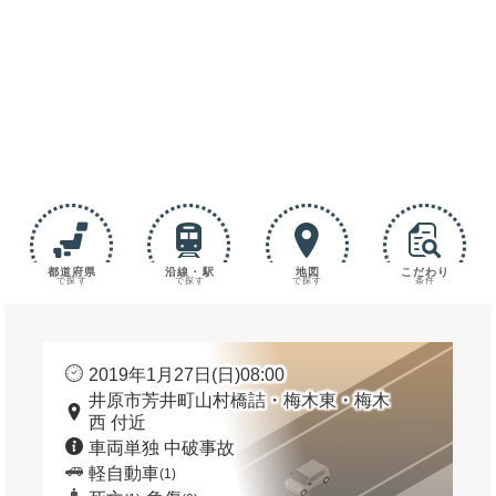
都道府県
沿線・駅
地図
こだわり
で探す
で探す
で探す
条件
2019年1月27日(日)08:00
井原市芳井町山村橋詰・梅木東・梅木
西 付近
車両単独 中破事故
軽自動車
(1)