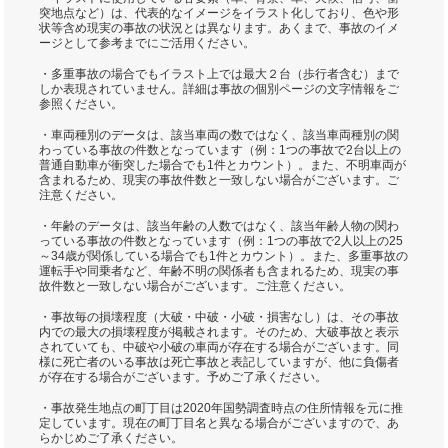
突地点など）は、代表的なイメージをイラスト化しており、色や形
状等含め現実の事故の状況とは異なります。あくまで、事故のイメ
ージとして参考までにご活用ください。
・多重事故の場合でもイラスト上では最大２台（歩行者含む）まで
しか表現されていません。詳細は事故の個別ページの文字情報をご
参照ください。
・車両種別のデータは、該当車両の数ではなく、該当車両種別の関
わっている事故の件数となっています（例：1つの事故で2台以上の
普通自動車が衝突した場合でも1件とカウント）。また、不明車両が
含まれるため、現実の事故件数と一致しない場合がございます。ご
注意ください。
・年齢のデータは、該当年齢の人数ではなく、該当年齢人物の関わ
っている事故の件数となっています（例：1つの事故で2人以上の25
～34歳が関係している場合でも1件とカウント）。また、多重事故の
運転手や同乗者など、年齢不明の関係者も含まれるため、現実の事
故件数と一致しない場合がございます。ご注意ください。
・事故毎の損壊程度（大破・中破・小破・損害なし）は、その事故
内での最大の損壊程度が掲載されます。そのため、大破事故と表示
されていても、中破や小破の車両が存在する場合がございます。同
様に死亡者のいる事故は死亡事故と表記していますが、他に負傷者
が存在する場合がございます。予めご了承ください。
・事故発生地点の町丁目は2020年国勢調査時点の住所情報を元に推
定しています。現在の町丁目名と異なる場合がございますので、あ
らかじめご了承ください。