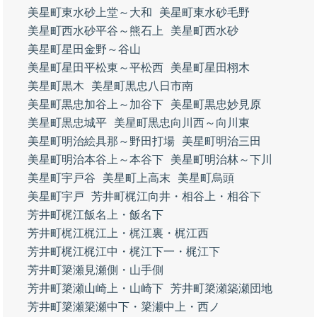
美星町東水砂上堂～大和
美星町東水砂毛野
美星町西水砂平谷～熊石上
美星町西水砂
美星町星田金野～谷山
美星町星田平松東～平松西
美星町星田栩木
美星町黒木
美星町黒忠八日市南
美星町黒忠加谷上～加谷下
美星町黒忠妙見原
美星町黒忠城平
美星町黒忠向川西～向川東
美星町明治絵具那～野田打場
美星町明治三田
美星町明治本谷上～本谷下
美星町明治林～下川
美星町宇戸谷
美星町上高末
美星町烏頭
美星町宇戸
芳井町梶江向井・相谷上・相谷下
芳井町梶江飯名上・飯名下
芳井町梶江梶江上・梶江裏・梶江西
芳井町梶江梶江中・梶江下一・梶江下
芳井町簗瀬見瀬側・山手側
芳井町簗瀬山崎上・山崎下
芳井町簗瀬築瀬団地
芳井町簗瀬簗瀬中下・簗瀬中上・西ノ