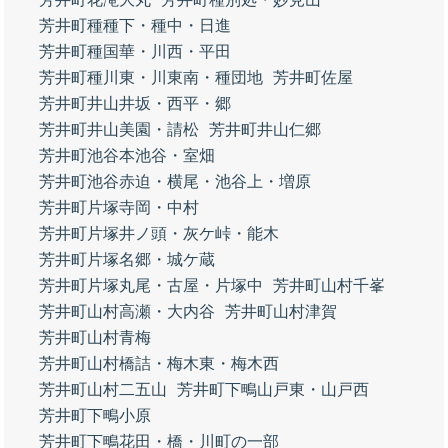
芳井町種種下・種中・日進
芳井町種国華・川西・平田
芳井町種川東・川東南・種団地
芳井町佐屋
芳井町井山井坂・西平・郷
芳井町井山美園・請松
芳井町井山仁郷
芳井町池谷本池谷・室畑
芳井町池谷赤迫・横尾・池谷上・増原
芳井町片塚寺岡・中村
芳井町片塚井ノ頭・灰ケ峠・能木
芳井町片塚名郷・城ケ蔵
芳井町片塚丸尾・古屋・片塚中
芳井町山村千峯
芳井町山村高瀬・大内谷
芳井町山村津賀
芳井町山村青梅
芳井町山村橋詰・梅木東・梅木西
芳井町山村二五山
芳井町下鴫山戸東・山戸西
芳井町下鴫小原
芳井町下鴫花田・橋・川町の一部