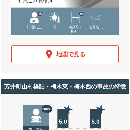
死亡
負傷
(1)
(0)
他
他
75歳以上
晴
幅3.5～
信号なし
5.5m
地図で見る
芳井町山村橋詰・梅木東・梅木西の事故の特徴
100%
5.0
5.0