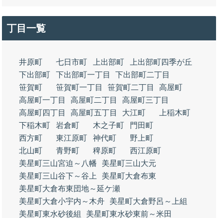
丁目一覧
井原町
七日市町
上出部町
上出部町四季が丘
下出部町
下出部町一丁目
下出部町二丁目
笹賀町
笹賀町一丁目
笹賀町二丁目
高屋町
高屋町一丁目
高屋町二丁目
高屋町三丁目
高屋町四丁目
高屋町五丁目
大江町
上稲木町
下稲木町
岩倉町
木之子町
門田町
西方町
東江原町
神代町
野上町
北山町
青野町
稗原町
西江原町
美星町三山宮迫～八幡
美星町三山大元
美星町三山谷下～谷上
美星町大倉布東
美星町大倉布東団地～延ケ瀬
美星町大倉小宇内～木舟
美星町大倉野呂～上組
美星町東水砂後組
美星町東水砂東前～米田