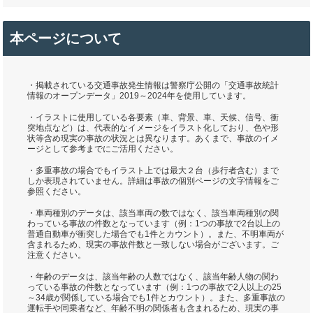
本ページについて
・掲載されている交通事故発生情報は警察庁公開の「交通事故統計
情報のオープンデータ」2019～2024年を使用しています。
・イラストに使用している各要素（車、背景、車、天候、信号、衝
突地点など）は、代表的なイメージをイラスト化しており、色や形
状等含め現実の事故の状況とは異なります。あくまで、事故のイメ
ージとして参考までにご活用ください。
・多重事故の場合でもイラスト上では最大２台（歩行者含む）まで
しか表現されていません。詳細は事故の個別ページの文字情報をご
参照ください。
・車両種別のデータは、該当車両の数ではなく、該当車両種別の関
わっている事故の件数となっています（例：1つの事故で2台以上の
普通自動車が衝突した場合でも1件とカウント）。また、不明車両が
含まれるため、現実の事故件数と一致しない場合がございます。ご
注意ください。
・年齢のデータは、該当年齢の人数ではなく、該当年齢人物の関わ
っている事故の件数となっています（例：1つの事故で2人以上の25
～34歳が関係している場合でも1件とカウント）。また、多重事故の
運転手や同乗者など、年齢不明の関係者も含まれるため、現実の事