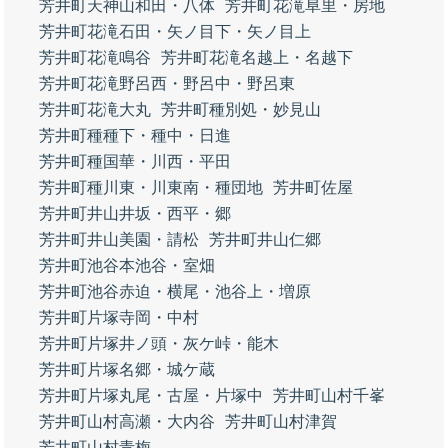
芳井町天神山和田・八体
芳井町花滝阜里・房地
芳井町花滝石田・矢ノ目下・矢ノ目上
芳井町花滝鳴谷
芳井町花滝名越上・名越下
芳井町花滝野呂西・野呂中・野呂東
芳井町花滝大丸
芳井町種別処・妙見山
芳井町種種下・種中・日進
芳井町種国華・川西・平田
芳井町種川東・川東南・種団地
芳井町佐屋
芳井町井山井坂・西平・郷
芳井町井山美園・請松
芳井町井山仁郷
芳井町池谷本池谷・室畑
芳井町池谷赤迫・横尾・池谷上・増原
芳井町片塚寺岡・中村
芳井町片塚井ノ頭・灰ケ峠・能木
芳井町片塚名郷・城ケ蔵
芳井町片塚丸尾・古屋・片塚中
芳井町山村千峯
芳井町山村高瀬・大内谷
芳井町山村津賀
芳井町山村青梅