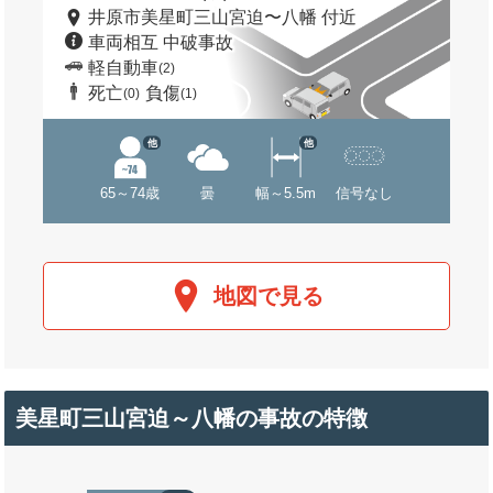
井原市美星町三山宮迫〜八幡 付近
車両相互 中破事故
軽自動車
(2)
死亡
負傷
(0)
(1)
他
他
65～74歳
曇
幅～5.5m
信号なし
地図で見る
美星町三山宮迫～八幡の事故の特徴