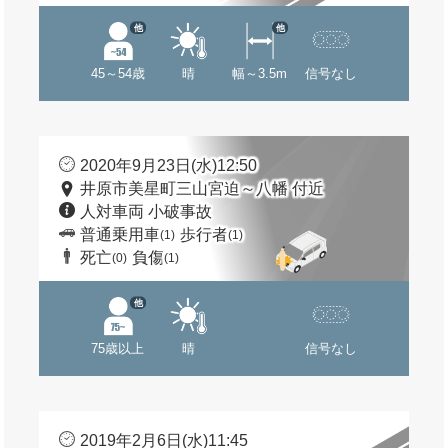
他
他
45～54歳
晴
幅～3.5m
信号なし
2020年9月23日(水)12:50
井原市美星町三山宮迫～八幡 付近
人対車両 小破事故
普通乗用車
歩行者
(1)
(1)
死亡
負傷
(0)
(1)
他
75歳以上
晴
信号なし
2019年2月6日(水)11:45