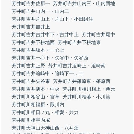
芳井町吉井佐原一
芳井町吉井山内三・山内団地
芳井町吉井山内一・山内二
芳井町吉井片山上・片山下・小田組住
芳井町吉井吉井上
芳井町吉井吉井中下・吉井中上
芳井町吉井尾中
芳井町吉井下耕地西
芳井町吉井下耕地東
芳井町吉井坂本・一心上
芳井町吉井一心下・矢谷中・矢谷西
芳井町吉井上野
芳井町吉井追崎上・追崎南
芳井町吉井追崎中・追崎下一，二
芳井町吉井矢谷東
芳井町吉井篠原東・篠原西
芳井町吉井胡本・中央
芳井町川相川相上・栗元
芳井町川相谷山・宮草
芳井町川相落・小川筋
芳井町川相福原・殿川内
芳井町川相日ノ丸・相愛・共力
芳井町川相宇内塚
芳井町天神山天神山西・八斗畑