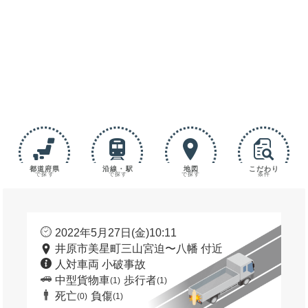
都道府県
沿線・駅
地図
こだわり
で探す
で探す
で探す
条件
2022年5月27日(金)10:11
井原市美星町三山宮迫〜八幡 付近
人対車両 小破事故
中型貨物車
歩行者
(1)
(1)
死亡
負傷
(0)
(1)