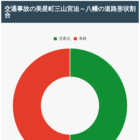
交通事故の美星町三山宮迫～八幡の道路形状割
合