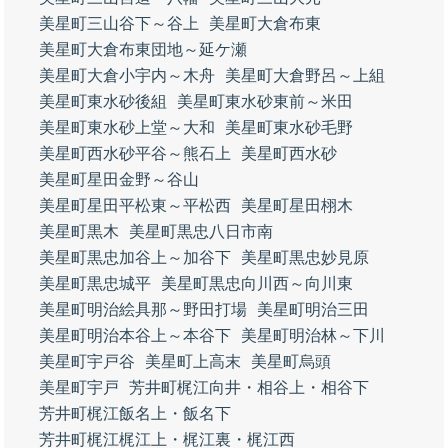
美星町三山谷下～谷上
美星町大倉布東
美星町大倉布東団地～延ケ瀬
美星町大倉小宇内～木舟
美星町大倉野呂～上組
美星町東水砂後組
美星町東水砂東前～米田
美星町東水砂上堂～大和
美星町東水砂毛野
美星町西水砂平谷～熊石上
美星町西水砂
美星町星田金野～谷山
美星町星田平松東～平松西
美星町星田栩木
美星町黒木
美星町黒忠八日市南
美星町黒忠加谷上～加谷下
美星町黒忠妙見原
美星町黒忠城平
美星町黒忠向川西～向川東
美星町明治絵具那～野田打場
美星町明治三田
美星町明治本谷上～本谷下
美星町明治林～下川
美星町宇戸谷
美星町上高末
美星町烏頭
美星町宇戸
芳井町梶江向井・相谷上・相谷下
芳井町梶江飯名上・飯名下
芳井町梶江梶江上・梶江裏・梶江西