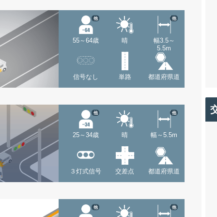
他
他
55～64歳
晴
幅3.5～
5.5m
信号なし
単路
都道府県道
他
他
25～34歳
晴
幅～5.5m
３灯式信号
交差点
都道府県道
他
他