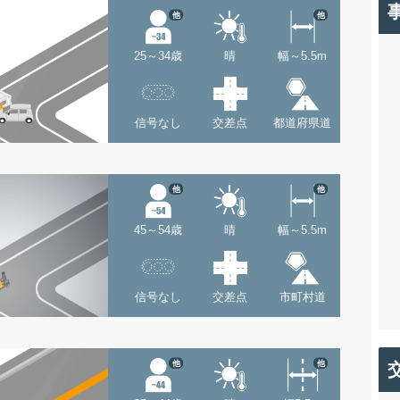
他
他
25～34歳
晴
幅～5.5m
信号なし
交差点
都道府県道
他
他
45～54歳
晴
幅～5.5m
信号なし
交差点
市町村道
他
他