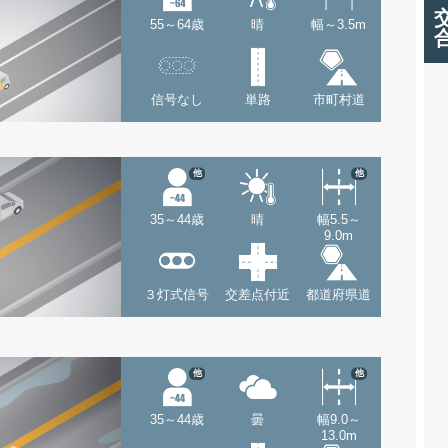
55～64歳
晴
幅～3.5m
信号なし
単路
市町村道
他
他
35～44歳
晴
幅5.5～
9.0m
３灯式信号
交差点付近
都道府県道
他
他
35～44歳
曇
幅9.0～
13.0m