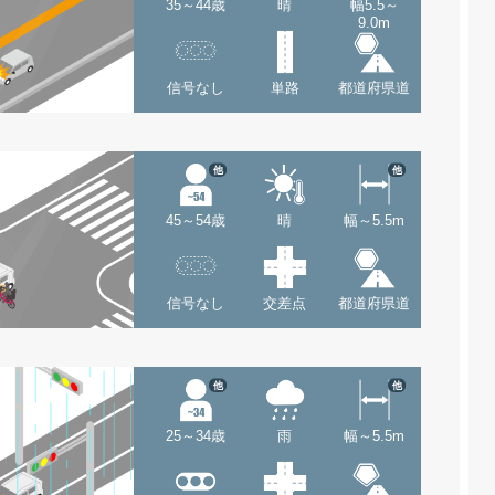
35～44歳
晴
幅5.5～
9.0m
信号なし
単路
都道府県道
他
他
45～54歳
晴
幅～5.5m
信号なし
交差点
都道府県道
他
他
25～34歳
雨
幅～5.5m