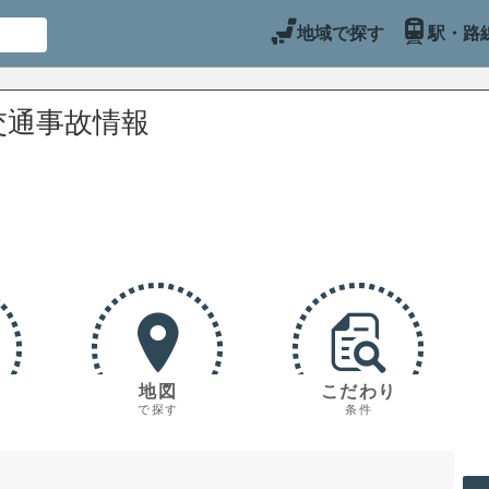
地域で探す
駅・路
交通事故情報
地図
こだわり
で探す
条件