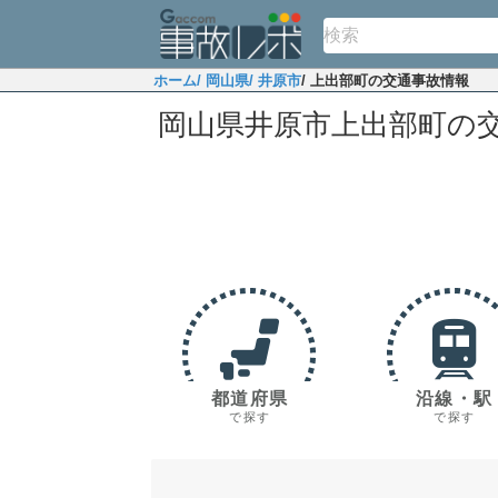
ホーム
/ 岡山県
/ 井原市
/ 上出部町の交通事故情報
岡山県井原市上出部町の
都道府県
沿線・駅
で探す
で探す