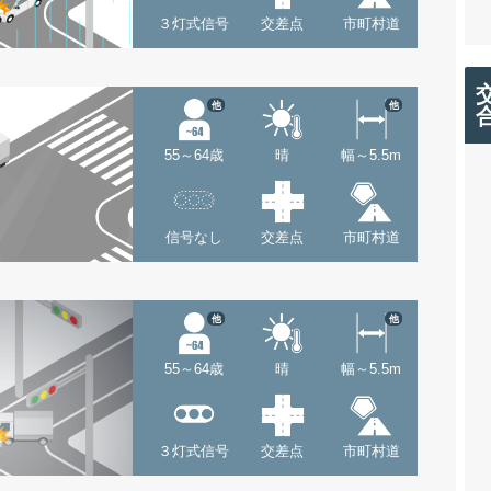
３灯式信号
交差点
市町村道
他
他
55～64歳
晴
幅～5.5m
信号なし
交差点
市町村道
他
他
55～64歳
晴
幅～5.5m
３灯式信号
交差点
市町村道