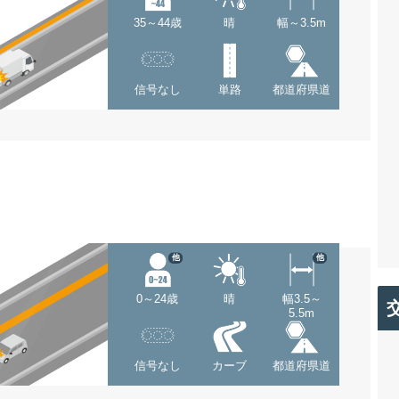
35～44歳
晴
幅～3.5m
信号なし
単路
都道府県道
他
他
0～24歳
晴
幅3.5～
5.5m
信号なし
カーブ
都道府県道