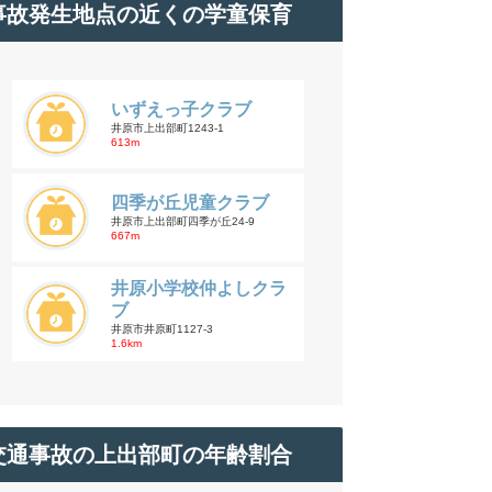
事故発生地点の近くの学童保育
いずえっ子クラブ
井原市上出部町1243-1
613m
四季が丘児童クラブ
井原市上出部町四季が丘24-9
667m
井原小学校仲よしクラ
ブ
井原市井原町1127-3
1.6km
交通事故の上出部町の年齢割合