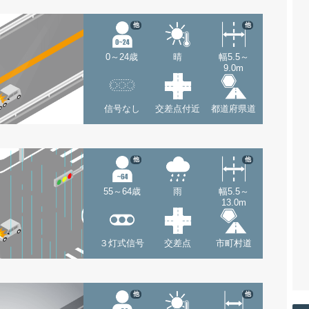
他
他
0～24歳
晴
幅5.5～
9.0m
信号なし
交差点付近
都道府県道
他
他
55～64歳
雨
幅5.5～
13.0m
３灯式信号
交差点
市町村道
他
他