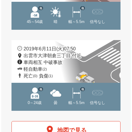
他
他
45～54歳
晴
幅～5.5m
信号なし
2019年6月11日(火)07:50
出雲市大津朝倉三丁目 付近
車両相互 中破事故
軽自動車
(2)
死亡
負傷
(0)
(1)
他
他
0～24歳
曇
幅～5.5m
信号なし
地図で見る