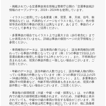
・掲載されている交通事故発生情報は警察庁公開の「交通事故統計
情報のオープンデータ」2019～2024年を使用しています。
・イラストに使用している各要素（車、背景、車、天候、信号、衝
突地点など）は、代表的なイメージをイラスト化しており、色や形
状等含め現実の事故の状況とは異なります。あくまで、事故のイメ
ージとして参考までにご活用ください。
・多重事故の場合でもイラスト上では最大２台（歩行者含む）まで
しか表現されていません。詳細は事故の個別ページの文字情報をご
参照ください。
・車両種別のデータは、該当車両の数ではなく、該当車両種別の関
わっている事故の件数となっています（例：1つの事故で2台以上の
普通自動車が衝突した場合でも1件とカウント）。また、不明車両が
含まれるため、現実の事故件数と一致しない場合がございます。ご
注意ください。
・年齢のデータは、該当年齢の人数ではなく、該当年齢人物の関わ
っている事故の件数となっています（例：1つの事故で2人以上の25
～34歳が関係している場合でも1件とカウント）。また、多重事故の
運転手や同乗者など、年齢不明の関係者も含まれるため、現実の事
故件数と一致しない場合がございます。ご注意ください。
・事故毎の損壊程度（大破・中破・小破・損害なし）は、その事故
内での最大の損壊程度が掲載されます。そのため、大破事故と表示
されていても、中破や小破の車両が存在する場合がございます。同
様に死亡者のいる事故は死亡事故と表記していますが、他に負傷者