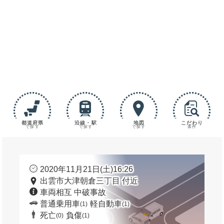
都道府県
沿線・駅
地図
こだわり
で探す
で探す
で探す
条件
2020年11月21日(土)16:26
出雲市大津朝倉三丁目 付近
車両相互 中破事故
普通乗用車
軽自動車
(1)
(1)
死亡
負傷
(0)
(1)