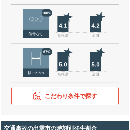
100%
4.1
4.2
信号なし
島根県
全国
67%
5.0
5.0
幅～5.5m
島根県
全国
こだわり条件で探す
交通事故の出雲市の時刻別発生割合