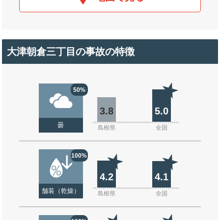
大津朝倉三丁目の事故の特徴
50%
3.8
5.0
曇
島根県
全国
100%
4.2
4.1
舗装（乾燥）
島根県
全国