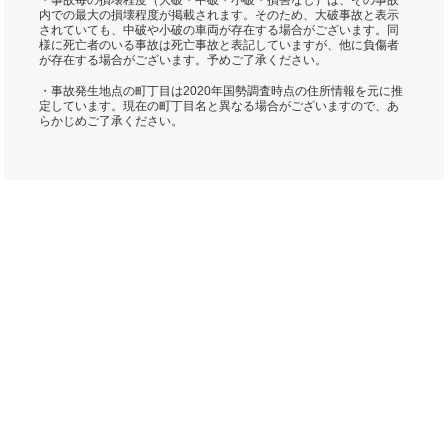
・事故毎の損壊程度（大破・中破・小破・損害なし）は、その事故
内での最大の損壊程度が掲載されます。そのため、大破事故と表示
されていても、中破や小破の車両が存在する場合がございます。同
様に死亡者のいる事故は死亡事故と表記していますが、他に負傷者
が存在する場合がございます。予めご了承ください。
・事故発生地点の町丁目は2020年国勢調査時点の住所情報を元に推
定しています。現在の町丁目名と異なる場合がございますので、あ
らかじめご了承ください。