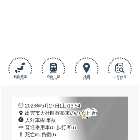
都道府県
沿線・駅
地図
こだわり
で探す
で探す
で探す
条件
2023年5月27日(土)13:54
出雲市大社町杵築東ののそ 付近
人対車両 事故
普通乗用車
歩行者
(1)
(1)
死亡
負傷
(0)
(1)