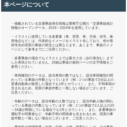
本ページについて
・掲載されている交通事故発生情報は警察庁公開の「交通事故統計
情報のオープンデータ」2019～2024年を使用しています。
・イラストに使用している各要素（車、背景、車、天候、信号、衝
突地点など）は、代表的なイメージをイラスト化しており、色や形
状等含め現実の事故の状況とは異なります。あくまで、事故のイメ
ージとして参考までにご活用ください。
・多重事故の場合でもイラスト上では最大２台（歩行者含む）まで
しか表現されていません。詳細は事故の個別ページの文字情報をご
参照ください。
・車両種別のデータは、該当車両の数ではなく、該当車両種別の関
わっている事故の件数となっています（例：1つの事故で2台以上の
普通自動車が衝突した場合でも1件とカウント）。また、不明車両が
含まれるため、現実の事故件数と一致しない場合がございます。ご
注意ください。
・年齢のデータは、該当年齢の人数ではなく、該当年齢人物の関わ
っている事故の件数となっています（例：1つの事故で2人以上の25
～34歳が関係している場合でも1件とカウント）。また、多重事故の
運転手や同乗者など、年齢不明の関係者も含まれるため、現実の事
故件数と一致しない場合がございます。ご注意ください。