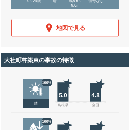
0～24歳
晴
幅5.5～
信号なし
9.0m
地図で見る
大社町杵築東の事故の特徴
100%
5.0
4.8
晴
島根県
全国
100%