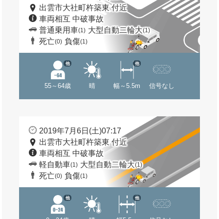
出雲市大社町杵築東 付近
車両相互 中破事故
普通乗用車
大型自動二輪大
(1)
(1)
死亡
負傷
(0)
(1)
他
他
55～64歳
晴
幅～5.5m
信号なし
2019年7月6日(土)07:17
出雲市大社町杵築東 付近
車両相互 中破事故
軽自動車
大型自動二輪大
(1)
(1)
死亡
負傷
(0)
(1)
他
他