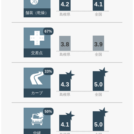
4.2
4.1
舗装（乾燥）
島根県
全国
67%
3.8
3.9
交差点
島根県
全国
33%
4.3
5.0
カーブ
島根県
全国
50%
4.1
5.0
中破