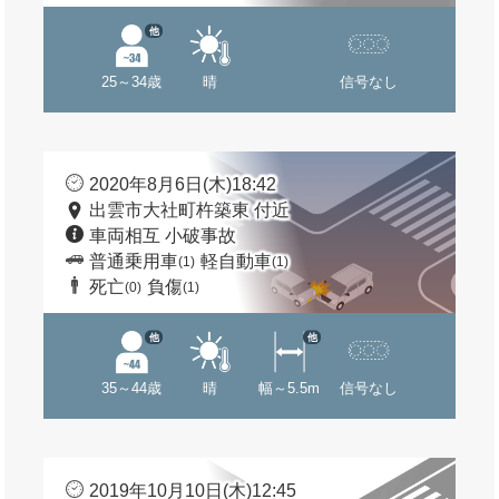
他
25～34歳
晴
信号なし
2020年8月6日(木)18:42
出雲市大社町杵築東 付近
車両相互 小破事故
普通乗用車
軽自動車
(1)
(1)
死亡
負傷
(0)
(1)
他
他
35～44歳
晴
幅～5.5m
信号なし
2019年10月10日(木)12:45