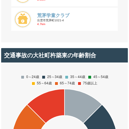
荒茅学童クラブ
出雲市荒茅町1021-4
4.7km
交通事故の大社町杵築東の年齢割合