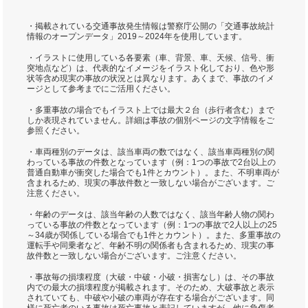
・掲載されている交通事故発生情報は警察庁公開の「交通事故統計
情報のオープンデータ」2019～2024年を使用しています。
・イラストに使用している各要素（車、背景、車、天候、信号、衝
突地点など）は、代表的なイメージをイラスト化しており、色や形
状等含め現実の事故の状況とは異なります。あくまで、事故のイメ
ージとして参考までにご活用ください。
・多重事故の場合でもイラスト上では最大２台（歩行者含む）まで
しか表現されていません。詳細は事故の個別ページの文字情報をご
参照ください。
・車両種別のデータは、該当車両の数ではなく、該当車両種別の関
わっている事故の件数となっています（例：1つの事故で2台以上の
普通自動車が衝突した場合でも1件とカウント）。また、不明車両が
含まれるため、現実の事故件数と一致しない場合がございます。ご
注意ください。
・年齢のデータは、該当年齢の人数ではなく、該当年齢人物の関わ
っている事故の件数となっています（例：1つの事故で2人以上の25
～34歳が関係している場合でも1件とカウント）。また、多重事故の
運転手や同乗者など、年齢不明の関係者も含まれるため、現実の事
故件数と一致しない場合がございます。ご注意ください。
・事故毎の損壊程度（大破・中破・小破・損害なし）は、その事故
内での最大の損壊程度が掲載されます。そのため、大破事故と表示
されていても、中破や小破の車両が存在する場合がございます。同