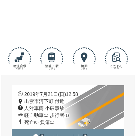
都道府県
沿線・駅
地図
こだわり
で探す
で探す
で探す
条件
2019年7月21日(日)12:58
出雲市河下町 付近
人対車両 小破事故
軽自動車
歩行者
(1)
(1)
死亡
負傷
(0)
(1)
他
他