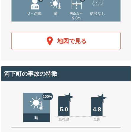
0～24歳
晴
幅5.5～
信号なし
9.0m
地図で見る
河下町の事故の特徴
100%
5.0
4.8
晴
島根県
全国